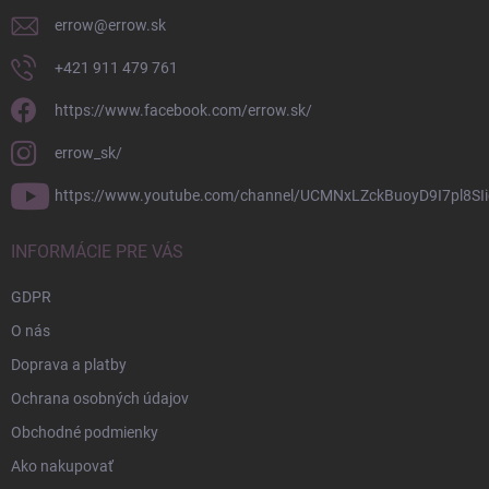
e
errow
@
errow.sk
+421 911 479 761
https://www.facebook.com/errow.sk/
errow_sk/
https://www.youtube.com/channel/UCMNxLZckBuoyD9I7pl8SIi
INFORMÁCIE PRE VÁS
GDPR
O nás
Doprava a platby
Ochrana osobných údajov
Obchodné podmienky
Ako nakupovať