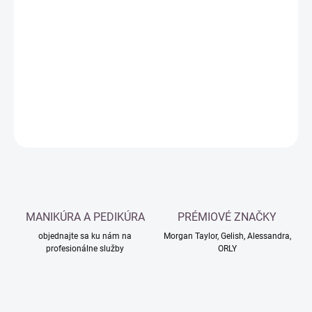
Jednotková
SKLADOM
cena:
−
+
Pridať do košíka
DETAILNÉ INFORMÁCIE
OPÝTAŤ SA
MANIKÚRA A PEDIKÚRA
PRÉMIOVÉ ZNAČKY
objednajte sa ku nám na
Morgan Taylor, Gelish, Alessandra,
profesionálne služby
ORLY