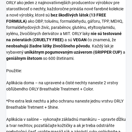
ORLY ako jeden z najinovatívnejších producentov výrobkov pre
starostlivosť o nechty, každoročne prináša nové farebné kolekcie
a nové výrobky, ktoré sú
bez škodlivých látok (13 FREE
FORMULA)
ako DBP, toluénu, formaldehydu, gáforu, TPP, MEHQ,
formaldehydových živíc, parabénov, gluténu, etyltosylamidu,
xylénu, živočíšnych derivátov a MIT. ORLY laky
nie sú testované
na zvieratách (CRUELTY FREE)
a sú
VEGAN
čo znamená, že
neobsahujú žiadne látky živočíšneho pôvodu
. Každý lak je
vybavený
unikátnym pogumovaným uzáverom (GRIPPER CUP)
a
geniálnym štetcom
so 600 štetinami.
Použitie:
Aplikácia doma – na upravené a čisté nechty naneste 2 vrstvy
obľúbeného ORLY Breathable Treatment + Color.
*Pre extra lesk nechtu a jeho ochranu naneste jednu vrstvu ORLY
Breathable Tretment + Shine.
Aplikácia v salóne – vykonajte základnú manikúru – upravte dĺžku
a tvar nechtov, pozatláčajte kožtičky a ak je treba odstráňte
prebytočnú časť, urobte masáž rúk a zápästí, ruky opláchnite a