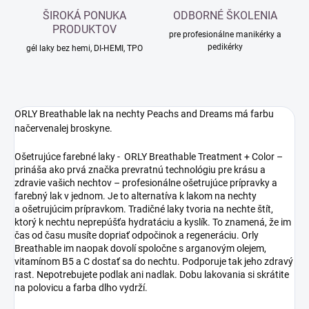
ŠIROKÁ PONUKA
ODBORNÉ ŠKOLENIA
PRODUKTOV
pre profesionálne manikérky a
pedikérky
gél laky bez hemi, DI-HEMI, TPO
ORLY Breathable lak na nechty Peachs and Dreams má farbu
načervenalej broskyne.
Ošetrujúce farebné laky - ORLY Breathable Treatment + Color –
prináša ako prvá značka prevratnú technológiu pre krásu a
zdravie vašich nechtov – profesionálne ošetrujúce prípravky a
farebný lak v jednom. Je to alternatíva k lakom na nechty
a ošetrujúcim prípravkom. Tradičné laky tvoria na nechte štít,
ktorý k nechtu neprepúšťa hydratáciu a kyslík. To znamená, že im
čas od času musíte dopriať odpočinok a regeneráciu. Orly
Breathable im naopak dovolí spoločne s arganovým olejem,
vitamínom B5 a C dostať sa do nechtu. Podporuje tak jeho zdravý
rast. Nepotrebujete podlak ani nadlak. Dobu lakovania si skrátite
na polovicu a farba dlho vydrží.