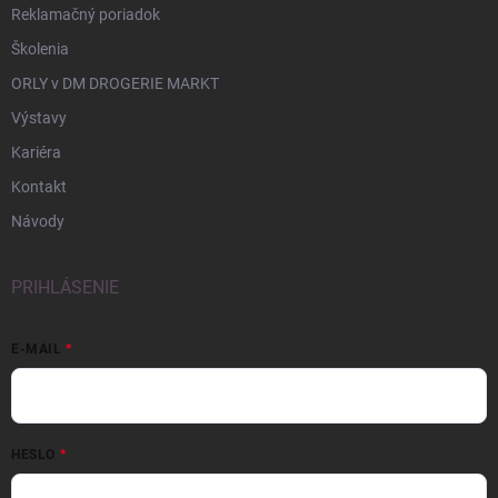
Reklamačný poriadok
Školenia
ORLY v DM DROGERIE MARKT
Výstavy
Kariéra
Kontakt
Návody
PRIHLÁSENIE
E-MAIL
HESLO