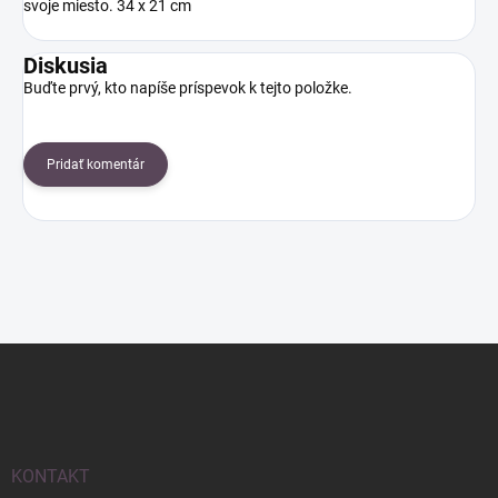
svoje miesto. 34 x 21 cm
Diskusia
Buďte prvý, kto napíše príspevok k tejto položke.
Pridať komentár
Z
á
p
ä
t
i
KONTAKT