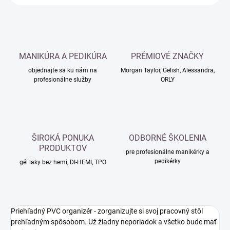
MANIKÚRA A PEDIKÚRA
PRÉMIOVÉ ZNAČKY
objednajte sa ku nám na
Morgan Taylor, Gelish, Alessandra,
profesionálne služby
ORLY
ŠIROKÁ PONUKA
ODBORNÉ ŠKOLENIA
PRODUKTOV
pre profesionálne manikérky a
pedikérky
gél laky bez hemi, DI-HEMI, TPO
Priehľadný PVC organizér - zorganizujte si svoj pracovný stôl
prehľadným spôsobom. Už žiadny neporiadok a všetko bude mať