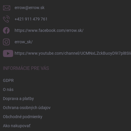
e
errow
@
errow.sk
+421 911 479 761
https://www.facebook.com/errow.sk/
errow_sk/
https://www.youtube.com/channel/UCMNxLZckBuoyD9I7pl8SIi
INFORMÁCIE PRE VÁS
GDPR
O nás
Doprava a platby
Ochrana osobných údajov
Obchodné podmienky
Ako nakupovať