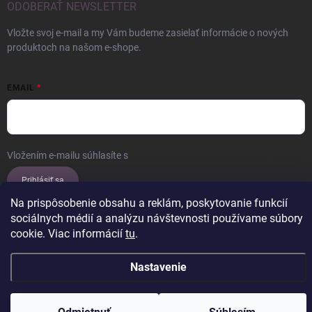
ODOBERAŤ NEWSLETTER
Vložte svoj e-mail a my Vám budeme zasielať informácie o nových
produktoch na našom e-shope.
EMAIL
Vložením e-mailu súhlasíte s
podmienkami ochrany osobných údajov
Prihlásiť sa
Na prispôsobenie obsahu a reklám, poskytovanie funkcií
sociálnych médií a analýzu návštevnosti používame súbory
cookie. Viac informácií
tu
.
Copyright 2026
ERROW
. Všetky práva vyhradené.
Upraviť nastavenie
cookies
Nastavenie
Vytvoril Shoptet