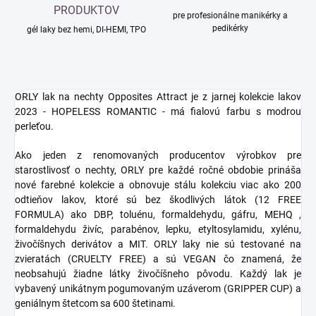
PRODUKTOV
pre profesionálne manikérky a
pedikérky
gél laky bez hemi, DI-HEMI, TPO
ORLY lak na nechty Opposites Attract je z jarnej kolekcie lakov
2023 - HOPELESS ROMANTIC - má fialovú farbu s modrou
perleťou.
Ako jeden z renomovaných producentov výrobkov pre
starostlivosť o nechty, ORLY pre každé ročné obdobie prináša
nové farebné kolekcie a obnovuje stálu kolekciu viac ako 200
odtieňov lakov, ktoré sú bez škodlivých látok (12 FREE
FORMULA) ako DBP, toluénu, formaldehydu, gáfru, MEHQ ,
formaldehydu živíc, parabénov, lepku, etyltosylamidu, xylénu,
živočíšnych derivátov a MIT. ORLY laky nie sú testované na
zvieratách (CRUELTY FREE) a sú VEGAN čo znamená, že
neobsahujú žiadne látky živočíšneho pôvodu. Každý lak je
vybavený unikátnym pogumovaným uzáverom (GRIPPER CUP) a
geniálnym štetcom sa 600 štetinami.