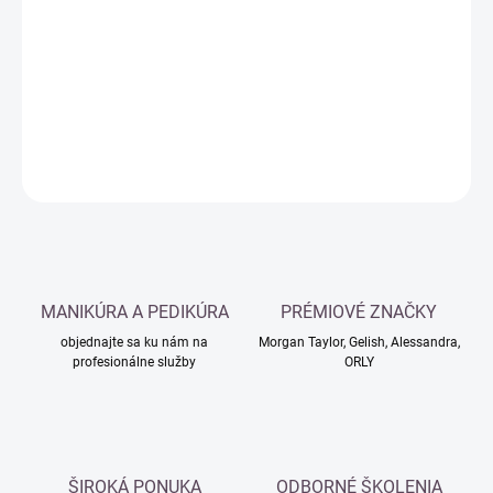
cena:
−
+
Pridať do košíka
DETAILNÉ INFORMÁCIE
OPÝTAŤ SA
MANIKÚRA A PEDIKÚRA
PRÉMIOVÉ ZNAČKY
objednajte sa ku nám na
Morgan Taylor, Gelish, Alessandra,
profesionálne služby
ORLY
ŠIROKÁ PONUKA
ODBORNÉ ŠKOLENIA