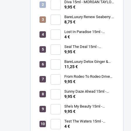
Diva 15ml - MORGAN TAYLOR
- lak na nechty
9,95 €
BareLuxury Renew Seaberry &
Kukui - MORGAN TAYLOR -
8,75 €
kompletná SPA mani/pedi
sada rakytník/kukui
Lost In Paradise 15ml -
MORGAN TAYLOR - lak na
4 €
nechty
Seal The Deal 15ml -
MORGAN TAYLOR - lak na
9,95 €
nechty
BareLuxury Detox Ginger &
Green Tea Lotion 240ml -
11,25 €
MORGAN TAYLOR -
hydratačný krém na ruky a
From Rodeo To Rodeo Drive
telo zázvor/zelený čaj
15ml - MORGAN TAYLOR - lak
9,95 €
na nechty
Sunny Daze Ahead 15ml -
MORGAN TAYLOR - lak na
9,95 €
nechty
She's My Beauty 15ml -
MORGAN TAYLOR - lak na
9,95 €
nechty
Test The Waters 15ml -
MORGAN TAYLOR - lak na
4 €