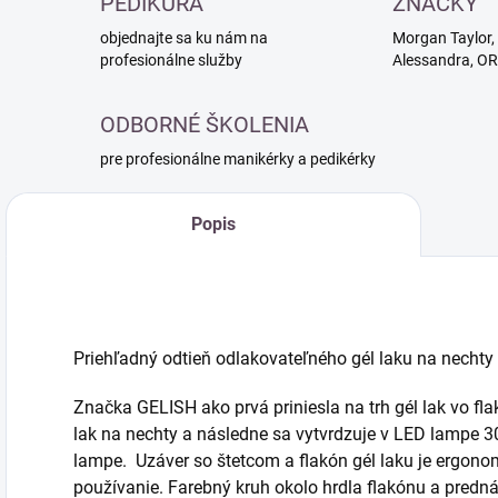
PEDIKÚRA
ZNAČKY
objednajte sa ku nám na
Morgan Taylor, 
profesionálne služby
Alessandra, O
ODBORNÉ ŠKOLENIA
pre profesionálne manikérky a pedikérky
Popis
Priehľadný odtieň odlakovateľného gél laku na nechty
Značka GELISH ako prvá priniesla na trh gél lak vo fla
lak na nechty a následne sa vytvrdzuje v LED lampe 3
lampe. Uzáver so štetcom a flakón gél laku je ergono
používanie. Farebný kruh okolo hrdla flakónu a pred