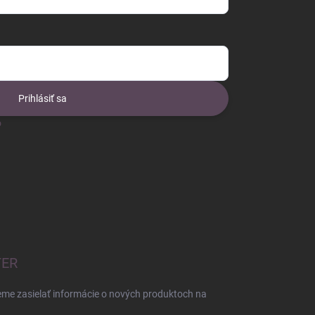
Prihlásiť sa
o
TER
eme zasielať informácie o nových produktoch na