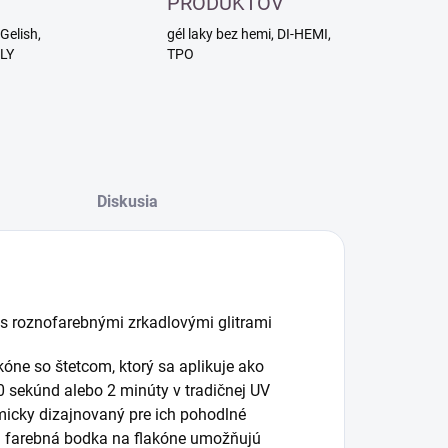
PRODUKTOV
Gelish,
gél laky bez hemi, DI-HEMI,
RLY
TPO
Diskusia
 s roznofarebnými zrkadlovými glitrami
kóne so štetcom, ktorý sa aplikuje ako
0 sekúnd alebo 2 minúty v tradičnej UV
micky dizajnovaný pre ich pohodlné
ná farebná bodka na flakóne umožňujú