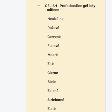
n
GELISH - Profesionálne gél laky
e
- odtiene
l
Neutrálne
Ružové
Červené
Fialové
Modré
Žlté
Čierne
Biele
Zelené
Strieborné
Zlaté