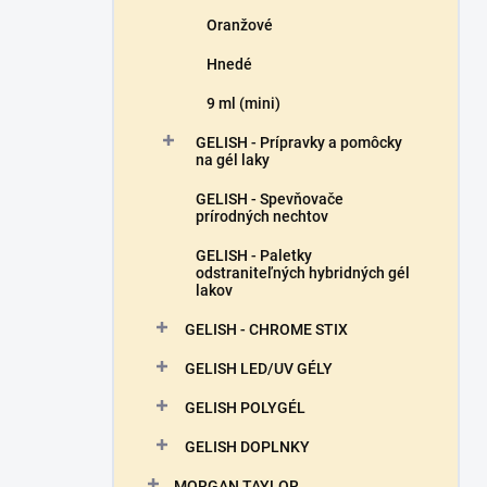
Oranžové
Hnedé
9 ml (mini)
GELISH - Prípravky a pomôcky
na gél laky
GELISH - Spevňovače
prírodných nechtov
GELISH - Paletky
odstraniteľných hybridných gél
lakov
GELISH - CHROME STIX
GELISH LED/UV GÉLY
GELISH POLYGÉL
GELISH DOPLNKY
MORGAN TAYLOR