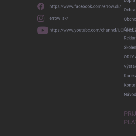
Doprav
https://www.facebook.com/errow.sk/
Ochra
errow_sk/
Obcho
Ako n
https://www.youtube.com/channel/UCMNxLZ
Rekla
Školen
ORLY 
Výsta
Kariér
Konta
Návod
PRI
PLA