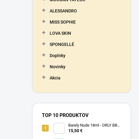
ALESSANDRO
MISS SOPHIE
LOVA SKIN
SPONGELLÉ
Doplnky
Novinky
Akcia
TOP 10 PRODUKTOV
Barely Nude 18ml - ORLY BB
CRÉME - makeup na nechty
15,50 €