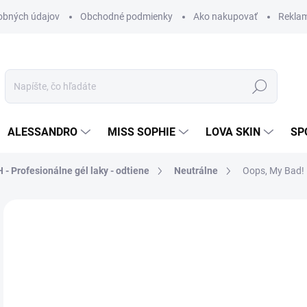
obných údajov
Obchodné podmienky
Ako nakupovať
Rekla
Hľadať
ALESSANDRO
MISS SOPHIE
LOVA SKIN
SP
 - Profesionálne gél laky - odtiene
Neutrálne
Oops, My Bad! 
Neohodnotené
Podrobnosti hodnotenia
ZNAČKA
AKCIA
29
4,8