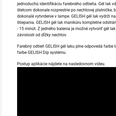
jednoduchú identifikáciu farebného odtieňa. Gél lak vďa
štetcom dokonale rozprestrie po nechtovej platničke, 
dokonalé vytvrdenie v lampe. GELISH gél lak vydrží n
štiepania. GELISH gél lak manikúru kompletne odstrán
- 15 minút. Z jedného balenia je možné vytvoriť gél la
závislosti od dĺžky nechtov.
Farebný odtieň GELISH gél laku plne odpovedá farbe 
farbe GELISH Dip systému.
Postup aplikácie nájdete na nasledovnom videu.