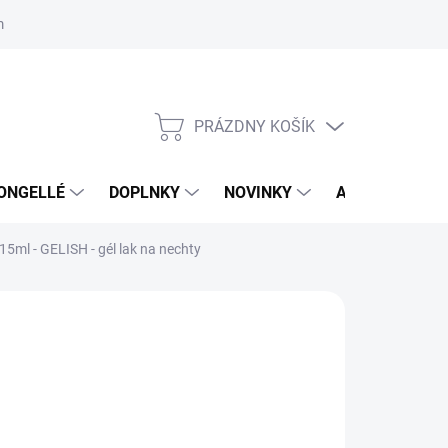
mačný poriadok
Školenia
ORLY v DM DROGERIE MARKT
Výs
PRÁZDNY KOŠÍK
NÁKUPNÝ
KOŠÍK
ONGELLÉ
DOPLNKY
NOVINKY
AKCIA
NÁ
15ml - GELISH - gél lak na nechty
:
GELISH
,95 €
6 €
8 € bez DPH