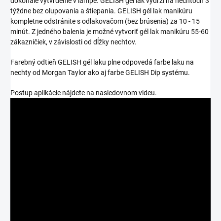
dokonalé vytvrdenie v lampe. GELISH gél lak vydrží na nechtoch 3
týždne bez olupovania a štiepania. GELISH gél lak manikúru
kompletne odstránite s odlakovačom (bez brúsenia) za 10 - 15
minút. Z jedného balenia je možné vytvoriť gél lak manikúru 55-60
zákazničiek, v závislosti od dĺžky nechtov.
Farebný odtieň GELISH gél laku plne odpovedá farbe laku na
nechty od Morgan Taylor ako aj farbe GELISH Dip systému.
Postup aplikácie nájdete na nasledovnom videu.