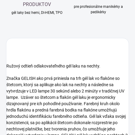
PRODUKTOV
pre profesionálne manikérky a
pedikérky
gél laky bez hemi, DI-HEMI, TPO
Ružový odtieň odlakovateľného gél laku na nechty.
Značka GELISH ako prvá priniesla na trh gél lak vo flakóne so
štetcom, ktorý sa aplikuje ako lak na nechty a následne sa
vytvrdzuje v LED lampe 30 sekúnd alebo 2 minúty v tradičnej UV
lampe. Uzáver so štetcom a flakón gél laku je ergonomicky
dizajnovaný pre ich pohodlné používanie. Farebný kruh okolo
hrdla flakónu a predná farebná bodka na flakóne umožňujú
jednoduchú identifikáciu farebného odtieňa. Gél lak vďaka svojej
konzistencii, sa po aplikácii štetcom dokonale rozprestrie po
nechtovej platničke, bez tvorenia pruhov, čo umožňuje jeho