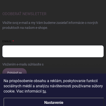
ODOBERAŤ NEWSLETTER
Vložte svoj e-mail a my Vám budeme zasielať informácie o nových
produktoch na našom e-shope.
EMAIL
Vložením e-mailu súhlasíte s
podmienkami ochrany osobných údajov
Prihlásiť sa
Na prispôsobenie obsahu a reklám, poskytovanie funkcií
sociálnych médií a analýzu návštevnosti používame súbory
cookie. Viac informácií
tu
.
Copyright 2026
ERROW
. Všetky práva vyhradené.
Upraviť nastavenie
cookies
Nastavenie