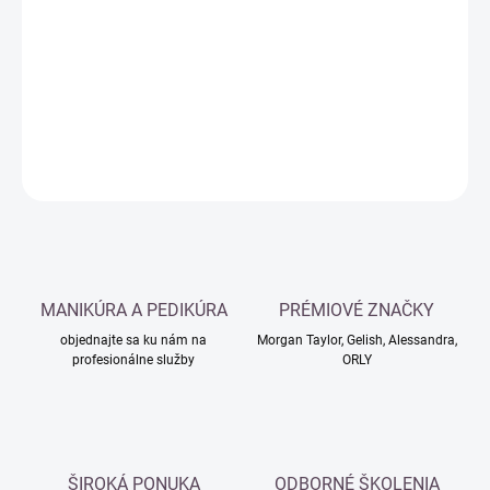
cena:
−
+
Pridať do košíka
DETAILNÉ INFORMÁCIE
OPÝTAŤ SA
MANIKÚRA A PEDIKÚRA
PRÉMIOVÉ ZNAČKY
objednajte sa ku nám na
Morgan Taylor, Gelish, Alessandra,
profesionálne služby
ORLY
ŠIROKÁ PONUKA
ODBORNÉ ŠKOLENIA