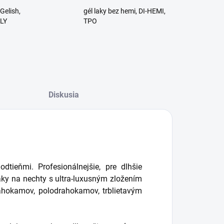
Gelish,
gél laky bez hemi, DI-HEMI,
RLY
TPO
Diskusia
tieňmi. Profesionálnejšie, pre dlhšie
aky na nechty s ultra-luxusným zložením
drahokamov, polodrahokamov, trblietavým