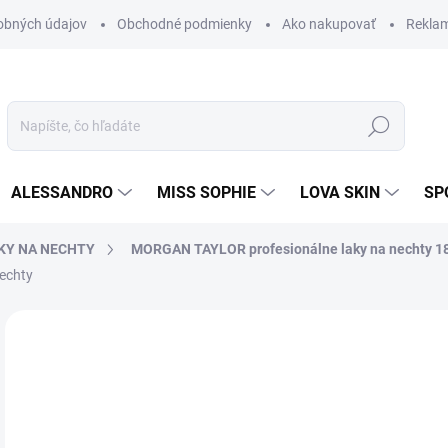
obných údajov
Obchodné podmienky
Ako nakupovať
Rekla
Hľadať
ALESSANDRO
MISS SOPHIE
LOVA SKIN
SP
KY NA NECHTY
MORGAN TAYLOR profesionálne laky na nechty 1
echty
Neohodnotené
Podrobnosti hodnotenia
ZNAČKA
9,
8,0