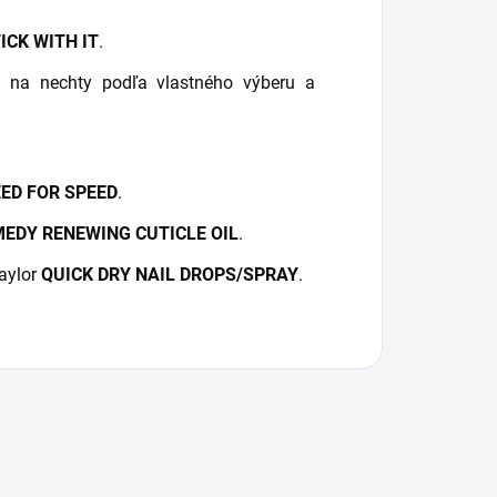
ICK WITH IT
.
u
na nechty podľa vlastného výberu a
ED FOR SPEED
.
EDY RENEWING CUTICLE OIL
.
aylor
QUICK DRY NAIL DROPS/SPRAY
.