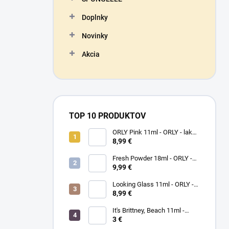
Doplnky
Novinky
Akcia
TOP 10 PRODUKTOV
ORLY Pink 11ml - ORLY - lak
na nechty
8,99 €
Fresh Powder 18ml - ORLY -
lak na nechty
9,99 €
Looking Glass 11ml - ORLY -
lak na nechty
8,99 €
It's Brittney, Beach 11ml -
ORLY lak na nechty
3 €