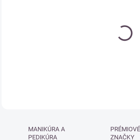
Jedn
SK
cena
DETA
MANIKÚRA A
PRÉMIOV
PEDIKÚRA
ZNAČKY