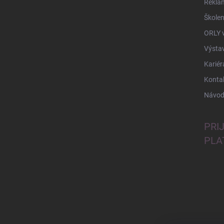
Rekla
Školen
ORLY 
Výsta
Kariér
Konta
Návod
PRI
PLA