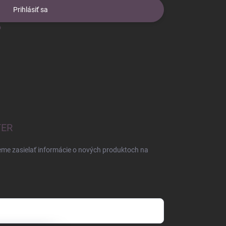
Prihlásiť sa
o
TER
eme zasielať informácie o nových produktoch na