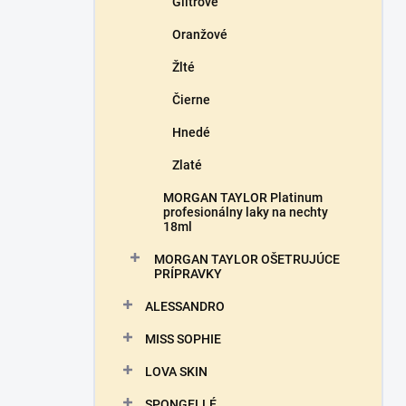
Glitrové
Oranžové
Žlté
Čierne
Hnedé
Zlaté
MORGAN TAYLOR Platinum
profesionálny laky na nechty
18ml
MORGAN TAYLOR OŠETRUJÚCE
PRÍPRAVKY
ALESSANDRO
MISS SOPHIE
LOVA SKIN
SPONGELLÉ