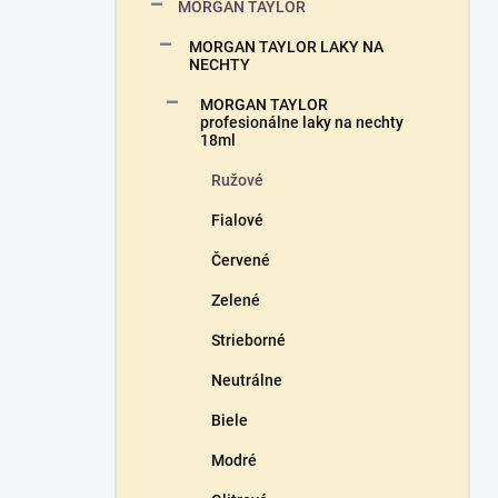
a
MORGAN TAYLOR
n
MORGAN TAYLOR LAKY NA
e
NECHTY
l
MORGAN TAYLOR
profesionálne laky na nechty
18ml
Ružové
Fialové
Červené
Zelené
Strieborné
Neutrálne
Biele
Modré