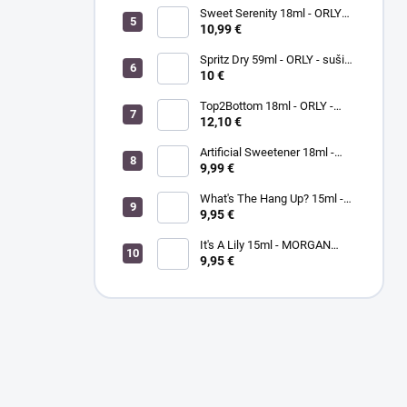
Sweet Serenity 18ml - ORLY
BREATHABLE - ošetrujúci
10,99 €
farebný lak na nechty
Spritz Dry 59ml - ORLY - sušič
laku na nechty
10 €
Top2Bottom 18ml - ORLY -
podkladový a vrchný lak na
12,10 €
nechty v jednom
Artificial Sweetener 18ml -
ORLY lak na nechty
9,99 €
What's The Hang Up? 15ml -
MORGANTAYLOR - lak na
9,95 €
nechty
It's A Lily 15ml - MORGAN
TAYLOR - lak na nechty
9,95 €