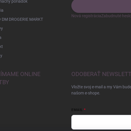
mačný poriadok
ia
Nová registrácia
Zabudnuté hesl
v DM DROGERIE MARKT
vy
a
kt
y
JÍMAME ONLINE
ODOBERAŤ NEWSLET
TBY
Vložte svoj e-mail a my Vám bud
našom e-shope.
EMAIL