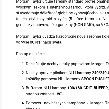
Morgan Taylor určuje farebný štandard profesionálneh
vysokým leskom a intenzívnou farbou, ktorá vydrží. 
si uvedomuje dôležitosť globálne vyhovujúceho laku n
toluén, etyl tosylmid a xylén (5 - free formula). N
geneticky upravované organizmy (NON-GMO), sú VEG
Morgan Taylor uvádza každoročne nové sezónne kolekc
vo vyše 80 krajinách sveta.
Postup aplikácie:
Dezinfikujte nechty a ruky prípravkom Morgan T
Nechty upravte pilníkom NH Harmony
240/240 
kožtičky pomocou NH Harmony
SPOON PUSHER
Bufferom NH Harmony
100/180 GRIT
BUFFER,
stranou zrnitosti 180).
Pomocou navlhčených tampónov v Morgan Ta