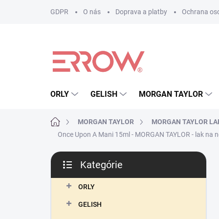
Prejsť
GDPR
O nás
Doprava a platby
Ochrana os
na
obsah
ORLY
GELISH
MORGAN TAYLOR
Domov
MORGAN TAYLOR
MORGAN TAYLOR LA
Once Upon A Mani 15ml - MORGAN TAYLOR - lak na n
B
Kategórie
o
Preskočiť
č
kategórie
n
ORLY
ý
GELISH
p