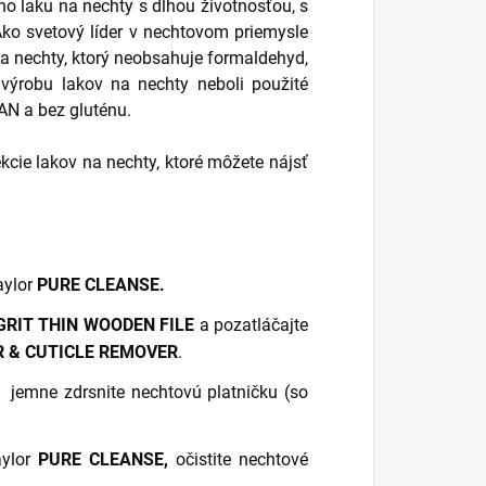
o laku na nechty s dlhou životnosťou, s
Ako svetový líder v nechtovom priemysle
a nechty, ktorý neobsahuje formaldehyd,
a výrobu lakov na nechty neboli použité
AN a bez gluténu.
ie lakov na nechty, ktoré môžete nájsť
aylor
PURE CLEANSE.
GRIT THIN WOODEN FILE
a pozatláčajte
 & CUTICLE REMOVER
.
jemne zdrsnite nechtovú platničku (so
ylor
PURE CLEANSE,
očistite nechtové