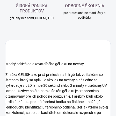
ŠIROKÁ PONUKA
ODBORNÉ ŠKOLENIA
PRODUKTOV
pre profesionálne manikérky a
pedikérky
gél laky bez hemi, DI-HEMI, TPO
Modrý odtieň odlakovateľného gél laku na nechty.
Značka GELISH ako prvá priniesla na trh gél lak vo flakóne so
štetcom, ktorý sa aplikuje ako lak na nechty a následne sa
vytvrdzuje v LED lampe 30 sekúnd alebo 2 minúty v tradičnej UV
lampe. Uzáver so štetcom a flakón gél laku je ergonomicky
dizajnovaný pre ich pohodlné používanie. Farebný kruh okolo
hrdla flakónu a predná farebná bodka na flakóne umožňujú
jednoduchú identifikáciu farebného odtieňa. Gél lak vďaka svojej
konzistencii, sa po aplikácii štetcom dokonale rozprestrie po