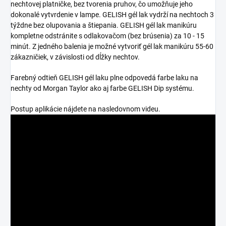
nechtovej platničke, bez tvorenia pruhov, čo umožňuje jeho
dokonalé vytvrdenie v lampe. GELISH gél lak vydrží na nechtoch 3
týždne bez olupovania a štiepania. GELISH gél lak manikúru
kompletne odstránite s odlakovačom (bez brúsenia) za 10 - 15
minút. Z jedného balenia je možné vytvoriť gél lak manikúru 55-60
zákazničiek, v závislosti od dĺžky nechtov.
Farebný odtieň GELISH gél laku plne odpovedá farbe laku na
nechty od Morgan Taylor ako aj farbe GELISH Dip systému.
Postup aplikácie nájdete na nasledovnom videu.