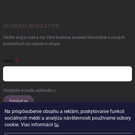
ODOBERAŤ NEWSLETTER
Vložte svoj e-mail a my Vám budeme zasielať informácie o nových
produktoch na našom e-shope.
EMAIL
Vložením e-mailu súhlasíte s
podmienkami ochrany osobných údajov
Prihlásiť sa
Na prispôsobenie obsahu a reklám, poskytovanie funkcií
sociálnych médií a analýzu návštevnosti používame súbory
cookie. Viac informácií
tu
.
Copyright 2026
ERROW
. Všetky práva vyhradené.
Upraviť nastavenie
cookies