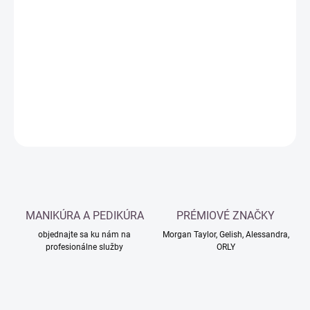
Jednotková
SKLADOM
cena:
−
+
Pridať do košíka
DETAILNÉ INFORMÁCIE
OPÝTAŤ SA
MANIKÚRA A PEDIKÚRA
PRÉMIOVÉ ZNAČKY
objednajte sa ku nám na
Morgan Taylor, Gelish, Alessandra,
profesionálne služby
ORLY