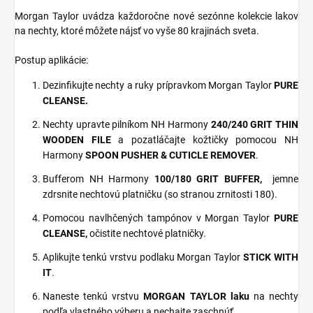
Morgan Taylor uvádza každoročne nové sezónne kolekcie lakov
na nechty, ktoré môžete nájsť vo vyše 80 krajinách sveta.
Postup aplikácie:
Dezinfikujte nechty a ruky prípravkom Morgan Taylor
PURE
CLEANSE.
Nechty upravte pilníkom NH Harmony
240/240 GRIT THIN
WOODEN FILE
a pozatláčajte kožtičky pomocou NH
Harmony
SPOON PUSHER & CUTICLE REMOVER
.
Bufferom NH Harmony
100/180 GRIT
BUFFER,
jemne
zdrsnite nechtovú platničku (so stranou zrnitosti 180).
Pomocou navlhčených tampónov v Morgan Taylor
PURE
CLEANSE,
očistite nechtové platničky.
Aplikujte tenkú vrstvu podlaku Morgan Taylor
STICK WITH
IT
.
Naneste tenkú vrstvu
MORGAN TAYLOR laku
na nechty
podľa vlastného výberu a nechajte zaschnúť.