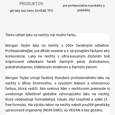
PRODUKTOV
pre profesionálne manikérky a
pedikérky
gél laky bez hemi, DI-HEMI, TPO
Tento odtieň laku na nechty má modrú farbu.
Morgan Taylor laky na nechty s 200+ farebnými odtieňmi.
Profesionálnejšie, pre dlhšie nosenie a s výraznejšími farbami ako
konkurencia. Laky na nechty s ultra-luxusným zložením boli
inšpirované odleskami farieb žiarivých perál, drahokamov,
polodrahokamov, trblietavým striebrom a žiarivým zlatom.
Morgan Taylor určuje farebný štandard profesionálneho laku na
nechty s dlhou životnosťou, s vysokým leskom a intenzívnou
farbou, ktorá vydrží. Ako svetový líder v nechtovom priemysle si
uvedomuje dôležitosť globálne vyhovujúceho laku na nechty,
ktorý neobsahuje formaldehyd, toluén, etyl tosylmid a xylén (5 -
free formula). Na výrobu lakov na nechty neboli použité geneticky
upravované organizmy (NON-GMO), sú VEGAN a bez gluténu.