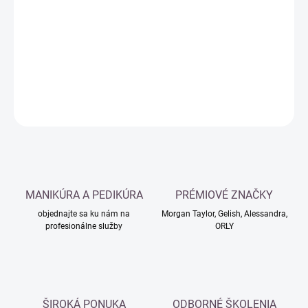
cena:
−
+
Pridať do košíka
DETAILNÉ INFORMÁCIE
OPÝTAŤ SA
MANIKÚRA A PEDIKÚRA
PRÉMIOVÉ ZNAČKY
objednajte sa ku nám na
Morgan Taylor, Gelish, Alessandra,
profesionálne služby
ORLY
ŠIROKÁ PONUKA
ODBORNÉ ŠKOLENIA