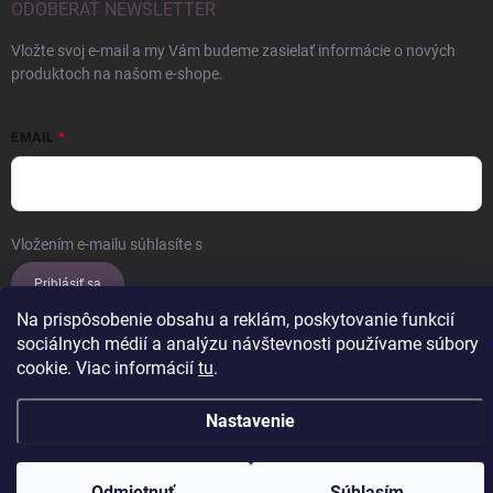
ODOBERAŤ NEWSLETTER
Vložte svoj e-mail a my Vám budeme zasielať informácie o nových
produktoch na našom e-shope.
EMAIL
Vložením e-mailu súhlasíte s
podmienkami ochrany osobných údajov
Prihlásiť sa
Na prispôsobenie obsahu a reklám, poskytovanie funkcií
sociálnych médií a analýzu návštevnosti používame súbory
cookie. Viac informácií
tu
.
Copyright 2026
ERROW
. Všetky práva vyhradené.
Upraviť nastavenie
cookies
Nastavenie
Vytvoril Shoptet
Odmietnuť
Súhlasím