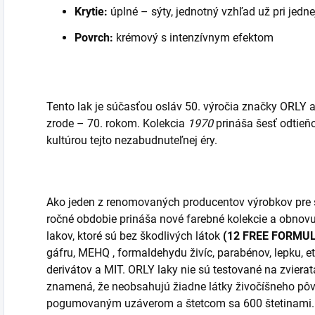
Krytie:
úplné – sýty, jednotný vzhľad už pri jedn
Povrch:
krémový s intenzívnym efektom
Tento lak je súčasťou osláv 50. výročia značky ORLY a 
zrode – 70. rokom.
Kolekcia
1970
prináša šesť odtieň
kultúrou tejto nezabudnuteľnej éry.
Ako jeden z renomovaných producentov výrobkov pre s
ročné obdobie prináša nové farebné kolekcie a obnovu
lakov, ktoré sú bez škodlivých látok
(12 FREE FORMU
gáfru, MEHQ , formaldehydu živíc, parabénov, lepku, e
derivátov a MIT. ORLY laky nie sú testované na zviera
znamená, že neobsahujú žiadne látky živočíšneho pô
pogumovaným uzáverom a štetcom sa 600 štetinami.