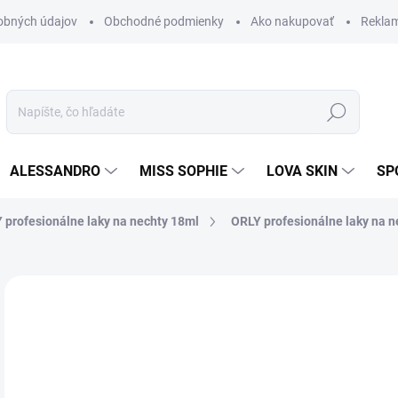
obných údajov
Obchodné podmienky
Ako nakupovať
Rekla
Hľadať
ALESSANDRO
MISS SOPHIE
LOVA SKIN
SP
 profesionálne laky na nechty 18ml
ORLY profesionálne laky na n
Neohodnotené
Podrobnosti hodnotenia
ZNAČKA
9,
8,1