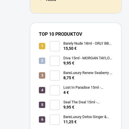
TOP 10 PRODUKTOV
Barely Nude 18ml - ORLY BB
CRÉME - makeup na nechty
15,50 €
Diva 15ml - MORGAN TAYLOR
- lak na nechty
9,95 €
BareLuxury Renew Seaberry &
Kukui - MORGAN TAYLOR -
8,75 €
kompletná SPA mani/pedi
sada rakytník/kukui
Lost In Paradise 15ml -
MORGAN TAYLOR - lak na
4 €
nechty
Seal The Deal 15ml -
MORGAN TAYLOR - lak na
9,95 €
nechty
BareLuxury Detox Ginger &
Green Tea Lotion 240ml -
11,25 €
MORGAN TAYLOR -