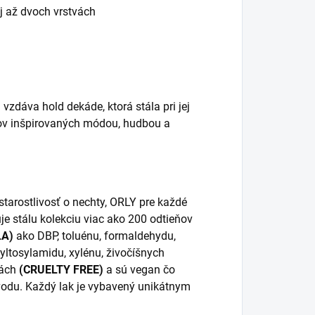
ej až dvoch vrstvách
vzdáva hold dekáde, ktorá stála pri jej
ov inšpirovaných módou, hudbou a
tarostlivosť o nechty, ORLY pre každé
je stálu kolekciu viac ako 200 odtieňov
LA)
ako DBP, toluénu, formaldehydu,
tyltosylamidu, xylénu, živočíšnych
tách
(CRUELTY FREE)
a sú vegan čo
vodu. Každý lak je vybavený unikátnym