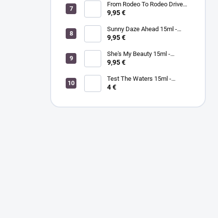
hydratačný krém na ruky a
From Rodeo To Rodeo Drive
telo zázvor/zelený čaj
15ml - MORGAN TAYLOR - lak
9,95 €
na nechty
Sunny Daze Ahead 15ml -
MORGAN TAYLOR - lak na
9,95 €
nechty
She's My Beauty 15ml -
MORGAN TAYLOR - lak na
9,95 €
nechty
Test The Waters 15ml -
MORGAN TAYLOR - lak na
4 €
nechty