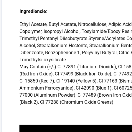
Ingrediencie
:
Ethyl Acetate, Butyl Acetate, Nitrocellulose, Adipic Ac
Copolymer, Isopropyl Alcohol, Tosylamide/Epoxy Resin
Trimethyl Pentanyl Diisobutyrate Styrene/Acrylates Cop
Alcohol, Stearalkonium Hectorite, Stearalkonium Benton
Dibenzoate, Benzophenone-1, Polyvinyl Butyral, Citric 
Trimethylsiloxysilicate.
May Contain (+/-):CI 77891 (Titanium Dioxide), CI 158
(Red Iron Oxide), CI 77499 (Black Iron Oxide), CI 77492
CI 15850 (Red 7), CI 19140 (Yellow 5), CI 77163 (Bismu
Ammonium Ferrocyanide), CI 42090 (Blue 1), CI 60725 (
77000 (Aluminum Powder), CI 77489 (Brown Iron Oxide
(Black 2), CI 77288 (Chromium Oxide Greens).