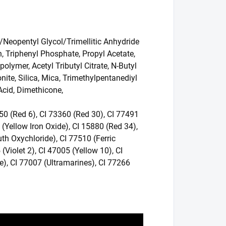
id/Neopentyl Glycol/Trimellitic Anhydride
, Triphenyl Phosphate, Propyl Acetate,
olymer, Acetyl Tributyl Citrate, N-Butyl
ite, Silica, Mica, Trimethylpentanediyl
Acid, Dimethicone,
50 (Red 6), CI 73360 (Red 30), CI 77491
 (Yellow Iron Oxide), CI 15880 (Red 34),
th Oxychloride), CI 77510 (Ferric
Violet 2), CI 47005 (Yellow 10), CI
), CI 77007 (Ultramarines), CI 77266