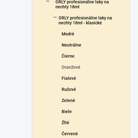
a
ORLY profesionálne laky na
n
nechty 18ml
e
ORLY profesionálne laky na
l
nechty 18ml - klasické
Modré
Neutrálne
Čierne
Oranžové
Fialové
Ružové
Zelené
Biele
Žlté
Červené