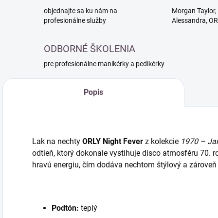
objednajte sa ku nám na
Morgan Taylor, 
profesionálne služby
Alessandra, O
ODBORNÉ ŠKOLENIA
pre profesionálne manikérky a pedikérky
Popis
Lak na nechty
ORLY Night Fever
z kolekcie
1970 – Ja
odtieň, ktorý dokonale vystihuje disco atmosféru 70. r
hravú energiu, čím dodáva nechtom štýlový a zároveň
Podtón:
teplý