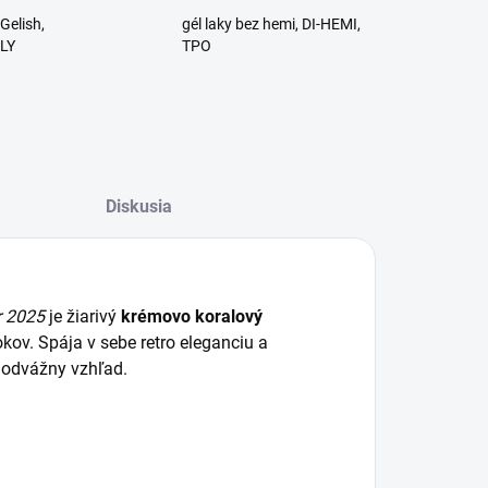
Gelish,
gél laky bez hemi, DI-HEMI,
RLY
TPO
Diskusia
r 2025
je žiarivý
krémovo koralový
okov.
Spája v sebe retro eleganciu a
 odvážny vzhľad.