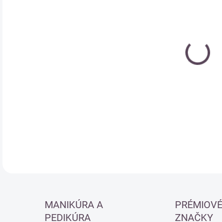
Jedn
SK
cena
DETA
MANIKÚRA A
PRÉMIOV
PEDIKÚRA
ZNAČKY