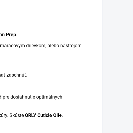
an Prep
.
pomaračovým drievkom, alebo nástrojom
hať zaschnúť.
d
pre dosiahnutie optimálnych
kúry. Skúste
ORLY Cuticle OIl+
.