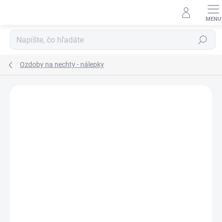
Prejsť
na
obsah
Hľadať
Ozdoby na nechty - nálepky
Neohodnotené
Podrobnosti hodnotenia
ZNAČKA:
ASTONISHING