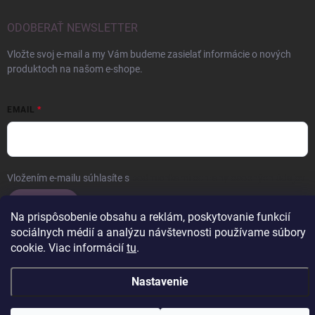
ODOBERAŤ NEWSLETTER
Vložte svoj e-mail a my Vám budeme zasielať informácie o nových
produktoch na našom e-shope.
EMAIL
Vložením e-mailu súhlasíte s
podmienkami ochrany osobných údajov
Prihlásiť sa
Na prispôsobenie obsahu a reklám, poskytovanie funkcií
sociálnych médií a analýzu návštevnosti používame súbory
cookie. Viac informácií
tu
.
Copyright 2026
ERROW
. Všetky práva vyhradené.
Upraviť nastavenie
Nastavenie
cookies
Vytvoril Shoptet