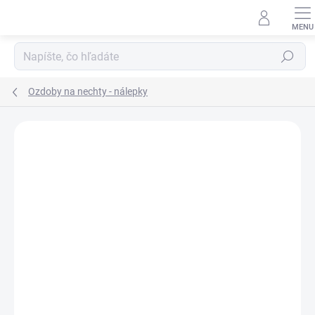
Prejsť
na
obsah
Hľadať
Ozdoby na nechty - nálepky
Neohodnotené
Podrobnosti hodnotenia
ZNAČKA:
ASTONISHING