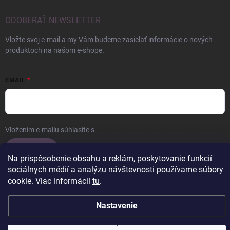
ODOBERAŤ NEWSLETTER
Vložte svoj e-mail a my Vám budeme zasielať informácie o nových
produktoch na našom e-shope.
EMAIL
Vložením e-mailu súhlasíte s
podmienkami ochrany osobných údajov
Prihlásiť sa
Na prispôsobenie obsahu a reklám, poskytovanie funkcií
sociálnych médií a analýzu návštevnosti používame súbory
cookie. Viac informácií
tu
.
Copyright 2026
ERROW
. Všetky práva vyhradené.
Upraviť nastavenie
Nastavenie
cookies
Vytvoril Shoptet