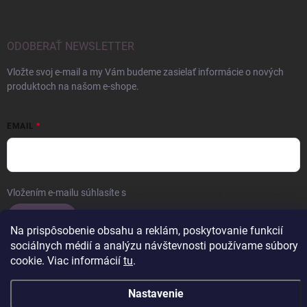
ODOBERAŤ NEWSLETTER
Vložte svoj e-mail a my Vám budeme zasielať informácie o nových
produktoch na našom e-shope.
EMAIL
Vložením e-mailu súhlasíte s
podmienkami ochrany osobných údajov
Prihlásiť sa
Na prispôsobenie obsahu a reklám, poskytovanie funkcií
sociálnych médií a analýzu návštevnosti používame súbory
cookie. Viac informácií
tu
.
Copyright 2026
ERROW
. Všetky práva vyhradené.
Upraviť nastavenie
Nastavenie
cookies