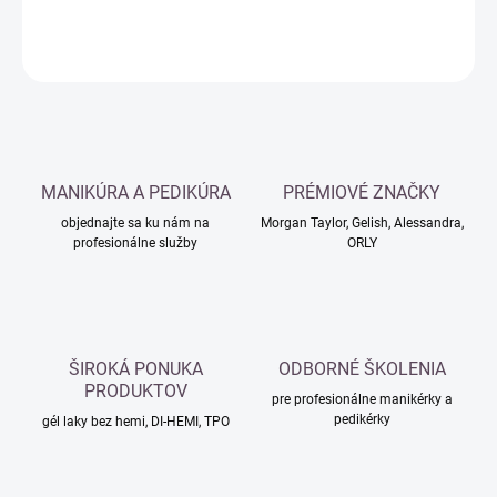
DETAILNÉ INFORMÁCIE
OPÝTAŤ SA
MANIKÚRA A PEDIKÚRA
PRÉMIOVÉ ZNAČKY
objednajte sa ku nám na
Morgan Taylor, Gelish, Alessandra,
profesionálne služby
ORLY
ŠIROKÁ PONUKA
ODBORNÉ ŠKOLENIA
PRODUKTOV
pre profesionálne manikérky a
pedikérky
gél laky bez hemi, DI-HEMI, TPO