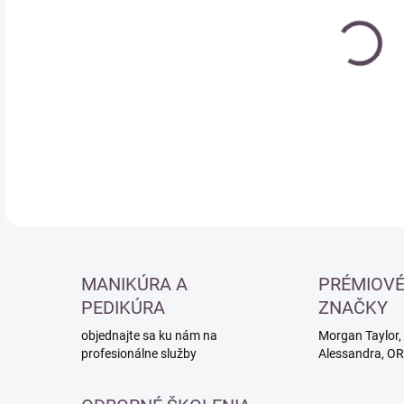
Jedn
MO
cena
DETA
MANIKÚRA A
PRÉMIOV
PEDIKÚRA
ZNAČKY
objednajte sa ku nám na
Morgan Taylor, 
profesionálne služby
Alessandra, O