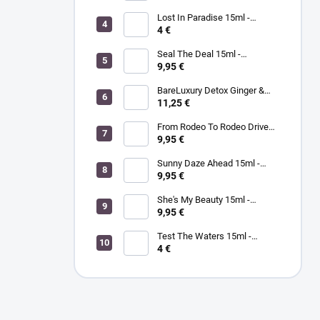
kompletná SPA mani/pedi
sada rakytník/kukui
Lost In Paradise 15ml -
MORGAN TAYLOR - lak na
4 €
nechty
Seal The Deal 15ml -
MORGAN TAYLOR - lak na
9,95 €
nechty
BareLuxury Detox Ginger &
Green Tea Lotion 240ml -
11,25 €
MORGAN TAYLOR -
hydratačný krém na ruky a
From Rodeo To Rodeo Drive
telo zázvor/zelený čaj
15ml - MORGAN TAYLOR - lak
9,95 €
na nechty
Sunny Daze Ahead 15ml -
MORGAN TAYLOR - lak na
9,95 €
nechty
She's My Beauty 15ml -
MORGAN TAYLOR - lak na
9,95 €
nechty
Test The Waters 15ml -
MORGAN TAYLOR - lak na
4 €
nechty