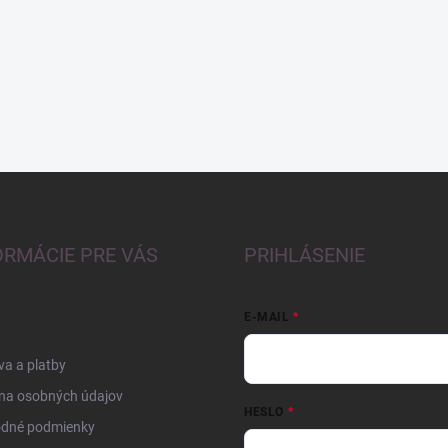
ORMÁCIE PRE VÁS
PRIHLÁSENIE
E-MAIL
a a platby
na osobných údajov
HESLO
dné podmienky