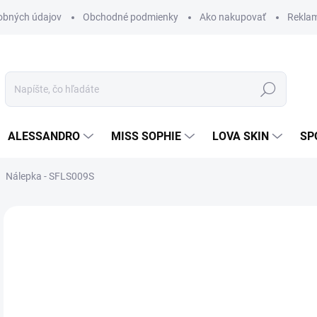
obných údajov
Obchodné podmienky
Ako nakupovať
Rekla
Hľadať
ALESSANDRO
MISS SOPHIE
LOVA SKIN
SP
Nálepka - SFLS009S
Neohodnotené
Podrobnosti hodnotenia
ZNAČKA
AKCIA
2,
1,3