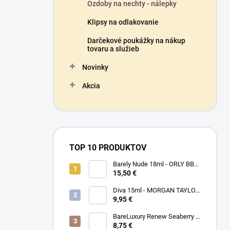
Ozdoby na nechty - nálepky
Klipsy na odlakovanie
Darčekové poukážky na nákup
tovaru a služieb
Novinky
Akcia
TOP 10 PRODUKTOV
Barely Nude 18ml - ORLY BB
CRÉME - makeup na nechty
15,50 €
Diva 15ml - MORGAN TAYLOR
- lak na nechty
9,95 €
BareLuxury Renew Seaberry &
Kukui - MORGAN TAYLOR -
8,75 €