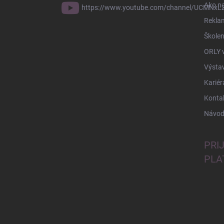
Ako n
https://www.youtube.com/channel/UCMNxLZ
Rekla
Školen
ORLY 
Výsta
Kariér
Konta
Návod
PRI
PLA