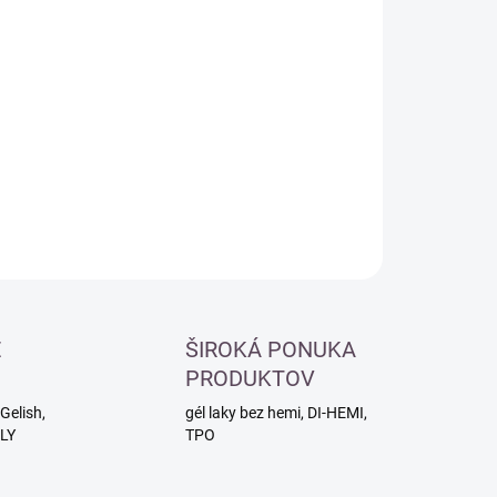
otková
MENTÁLNE NEDOSTUPNÉ
:
−
+
Pridať do košíka
ILNÉ INFORMÁCIE
OPÝTAŤ SA
É
ŠIROKÁ PONUKA
PRODUKTOV
Gelish,
gél laky bez hemi, DI-HEMI,
RLY
TPO