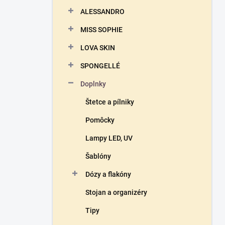
n
ALESSANDRO
e
l
MISS SOPHIE
LOVA SKIN
SPONGELLÉ
Doplnky
Štetce a pílniky
Pomôcky
Lampy LED, UV
Šablóny
Dózy a flakóny
Stojan a organizéry
Tipy