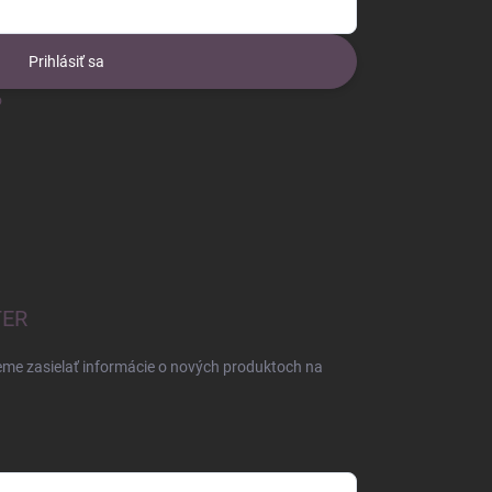
Prihlásiť sa
o
TER
eme zasielať informácie o nových produktoch na