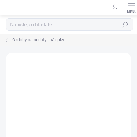
Prejsť
na
obsah
Hľadať
Ozdoby na nechty - nálepky
Neohodnotené
Podrobnosti hodnotenia