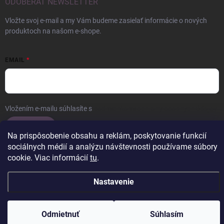
ODOBERAŤ NEWSLETTER
Vložte svoj e-mail a my Vám budeme zasielať informácie o nových
produktoch na našom e-shope.
EMAIL
Vložením e-mailu súhlasíte s
podmienkami ochrany osobných údajov
Prihlásiť sa
Na prispôsobenie obsahu a reklám, poskytovanie funkcií
sociálnych médií a analýzu návštevnosti používame súbory
cookie. Viac informácií
tu
.
Copyright 2026
ERROW
. Všetky práva vyhradené.
Upraviť nastavenie
Nastavenie
cookies
Vytvoril Shoptet
Odmietnuť
Súhlasím