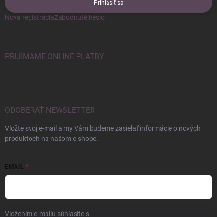
Prihlásiť sa
Nová registrácia
Zabudnuté heslo
PRIJÍMAME ONLINE PLATBY
ODOBERAŤ NEWSLETTER
Vložte svoj e-mail a my Vám budeme zasielať informácie o nových
produktoch na našom e-shope.
EMAIL
Vložením e-mailu súhlasíte s
podmienkami ochrany osobných údajov