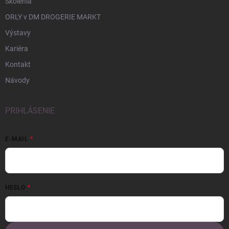
Školenia
ORLY v DM DROGERIE MARKT
Výstavy
Kariéra
Kontakt
Návody
PRIHLÁSENIE
E-MAIL
HESLO