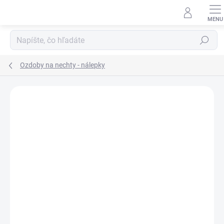
Prejsť
na
obsah
Hľadať
Ozdoby na nechty - nálepky
Neohodnotené
Podrobnosti hodnotenia