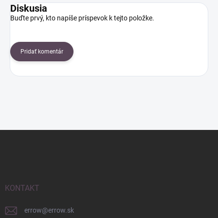
Diskusia
Buďte prvý, kto napíše príspevok k tejto položke.
Pridať komentár
Z
á
p
ä
t
i
KONTAKT
e
errow
@
errow.sk