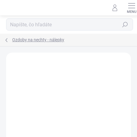
Prejsť
na
obsah
Hľadať
Ozdoby na nechty - nálepky
Neohodnotené
Podrobnosti hodnotenia