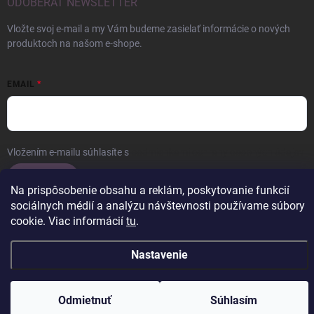
ODOBERAŤ NEWSLETTER
Vložte svoj e-mail a my Vám budeme zasielať informácie o nových
produktoch na našom e-shope.
EMAIL
Vložením e-mailu súhlasíte s
podmienkami ochrany osobných údajov
Prihlásiť sa
Na prispôsobenie obsahu a reklám, poskytovanie funkcií
sociálnych médií a analýzu návštevnosti používame súbory
cookie. Viac informácií
tu
.
Copyright 2026
ERROW
. Všetky práva vyhradené.
Upraviť nastavenie
Nastavenie
cookies
Vytvoril Shoptet
Odmietnuť
Súhlasím