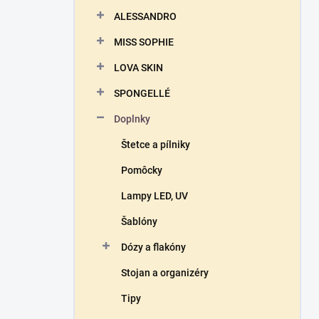
n
ALESSANDRO
e
l
MISS SOPHIE
LOVA SKIN
SPONGELLÉ
Doplnky
Štetce a pílniky
Pomôcky
Lampy LED, UV
Šablóny
Dózy a flakóny
Stojan a organizéry
Tipy