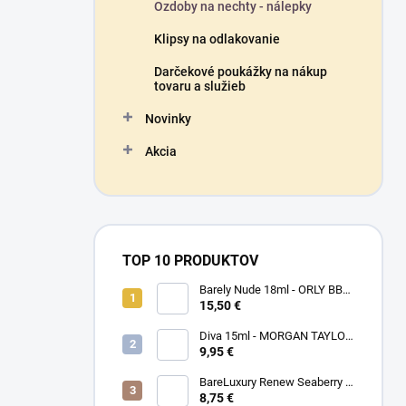
Ozdoby na nechty - nálepky
Klipsy na odlakovanie
Darčekové poukážky na nákup
tovaru a služieb
Novinky
Akcia
TOP 10 PRODUKTOV
Barely Nude 18ml - ORLY BB
CRÉME - makeup na nechty
15,50 €
Diva 15ml - MORGAN TAYLOR
- lak na nechty
9,95 €
BareLuxury Renew Seaberry &
Kukui - MORGAN TAYLOR -
8,75 €