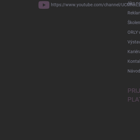
Ako n
https://www.youtube.com/channel/UCMNxLZ
Rekla
Školen
ORLY 
Výsta
Kariér
Konta
Návod
PRI
PLA