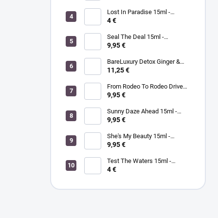
kompletná SPA mani/pedi
sada rakytník/kukui
Lost In Paradise 15ml -
MORGAN TAYLOR - lak na
4 €
nechty
Seal The Deal 15ml -
MORGAN TAYLOR - lak na
9,95 €
nechty
BareLuxury Detox Ginger &
Green Tea Lotion 240ml -
11,25 €
MORGAN TAYLOR -
hydratačný krém na ruky a
From Rodeo To Rodeo Drive
telo zázvor/zelený čaj
15ml - MORGAN TAYLOR - lak
9,95 €
na nechty
Sunny Daze Ahead 15ml -
MORGAN TAYLOR - lak na
9,95 €
nechty
She's My Beauty 15ml -
MORGAN TAYLOR - lak na
9,95 €
nechty
Test The Waters 15ml -
MORGAN TAYLOR - lak na
4 €
nechty