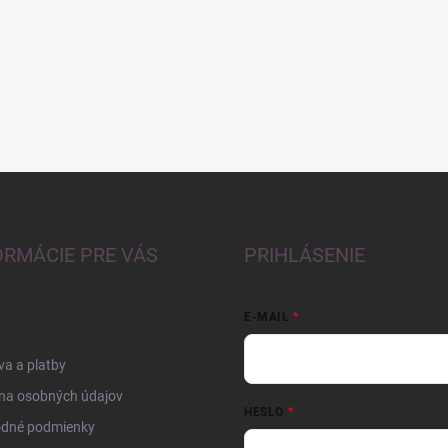
ORMÁCIE PRE VÁS
PRIHLÁSENIE
E-MAIL
a a platby
na osobných údajov
HESLO
dné podmienky