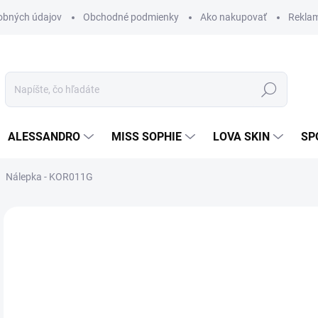
obných údajov
Obchodné podmienky
Ako nakupovať
Rekla
Hľadať
ALESSANDRO
MISS SOPHIE
LOVA SKIN
SP
Nálepka - KOR011G
Neohodnotené
Podrobnosti hodnotenia
AKCIA
2,
1,3