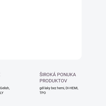
otková
MENTÁLNE NEDOSTUPNÉ
:
−
+
Pridať do košíka
ILNÉ INFORMÁCIE
OPÝTAŤ SA
É
ŠIROKÁ PONUKA
PRODUKTOV
Gelish,
gél laky bez hemi, DI-HEMI,
RLY
TPO