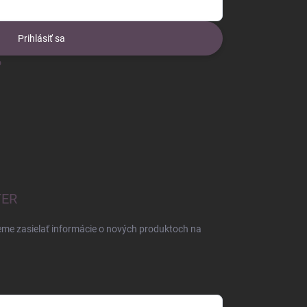
Prihlásiť sa
o
TER
eme zasielať informácie o nových produktoch na