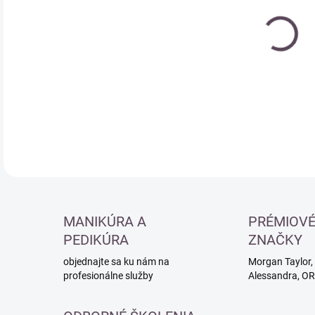
Jedn
MO
cena
DETA
MANIKÚRA A
PRÉMIOV
PEDIKÚRA
ZNAČKY
objednajte sa ku nám na
Morgan Taylor, 
profesionálne služby
Alessandra, O