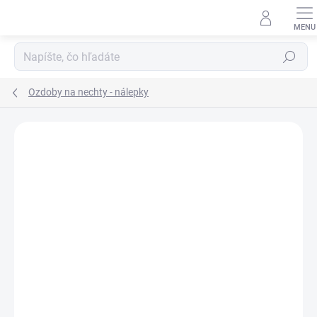
Prejsť
na
obsah
Hľadať
Ozdoby na nechty - nálepky
Neohodnotené
Podrobnosti hodnotenia