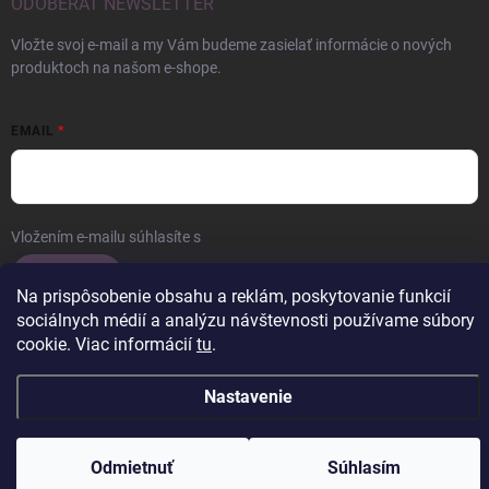
ODOBERAŤ NEWSLETTER
Vložte svoj e-mail a my Vám budeme zasielať informácie o nových
produktoch na našom e-shope.
EMAIL
Vložením e-mailu súhlasíte s
podmienkami ochrany osobných údajov
Prihlásiť sa
Na prispôsobenie obsahu a reklám, poskytovanie funkcií
sociálnych médií a analýzu návštevnosti používame súbory
cookie. Viac informácií
tu
.
Copyright 2026
ERROW
. Všetky práva vyhradené.
Upraviť nastavenie
Nastavenie
cookies
Vytvoril Shoptet
Odmietnuť
Súhlasím