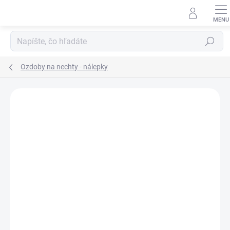
Prejsť
na
obsah
Hľadať
Ozdoby na nechty - nálepky
Neohodnotené
Podrobnosti hodnotenia