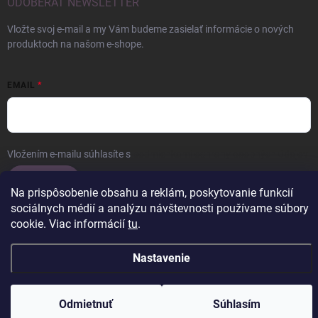
ODOBERAŤ NEWSLETTER
Vložte svoj e-mail a my Vám budeme zasielať informácie o nových
produktoch na našom e-shope.
EMAIL
Vložením e-mailu súhlasíte s
podmienkami ochrany osobných údajov
Prihlásiť sa
Na prispôsobenie obsahu a reklám, poskytovanie funkcií
sociálnych médií a analýzu návštevnosti používame súbory
cookie. Viac informácií
tu
.
Copyright 2026
ERROW
. Všetky práva vyhradené.
Upraviť nastavenie
Nastavenie
cookies
Vytvoril Shoptet
Odmietnuť
Súhlasím