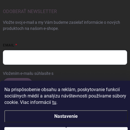
ODOBERAŤ NEWSLETTER
Vložte svoj e-mail a my Vám budeme zasielať informácie o nových
produktoch na našom e-shope.
EMAIL
Vložením e-mailu súhlasíte s
podmienkami ochrany osobných údajov
Prihlásiť sa
Na prispôsobenie obsahu a reklám, poskytovanie funkcií
sociálnych médií a analýzu návštevnosti používame súbory
cookie. Viac informácií
tu
.
Copyright 2026
ERROW
. Všetky práva vyhradené.
Upraviť nastavenie
Nastavenie
cookies
Vytvoril Shoptet