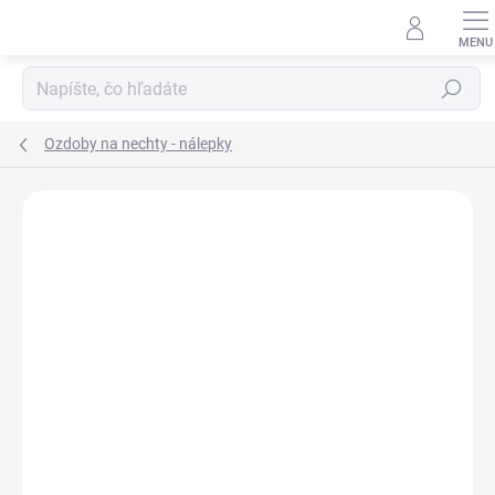
Prejsť
na
obsah
Hľadať
Ozdoby na nechty - nálepky
Neohodnotené
Podrobnosti hodnotenia
ZNAČKA:
ASTONISHING