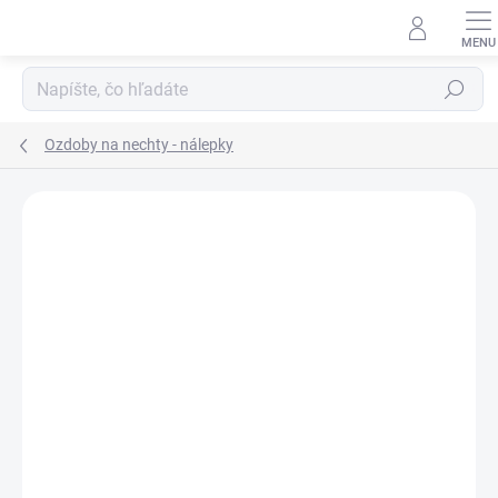
Prejsť
na
obsah
Hľadať
Ozdoby na nechty - nálepky
Neohodnotené
Podrobnosti hodnotenia