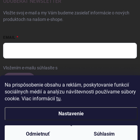
ODOBERAŤ NEWSLETTER
Vložte svoj e-mail a my Vám budeme zasielať informácie o nových
produktoch na našom e-shope.
EMAIL
Vložením e-mailu súhlasíte s
podmienkami ochrany osobných údajov
Prihlásiť sa
Na prispôsobenie obsahu a reklám, poskytovanie funkcií
sociálnych médií a analýzu návštevnosti používame súbory
cookie. Viac informácií
tu
.
Copyright 2026
ERROW
. Všetky práva vyhradené.
Upraviť nastavenie
Nastavenie
cookies
Vytvoril Shoptet
Odmietnuť
Súhlasím