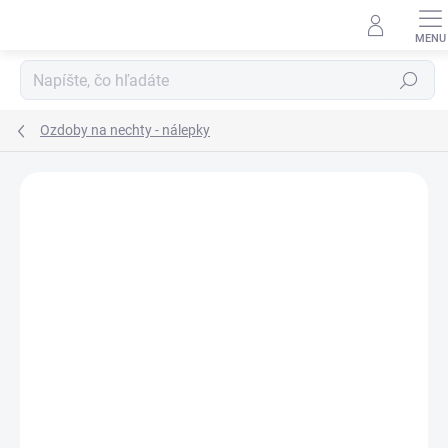
Prejsť
na
obsah
Hľadať
Ozdoby na nechty - nálepky
Neohodnotené
Podrobnosti hodnotenia