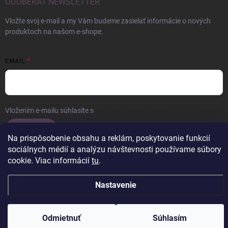
ODOBERAŤ NEWSLETTER
Vložte svoj e-mail a my Vám budeme zasielať informácie o nových
produktoch na našom e-shope.
EMAIL
Vložením e-mailu súhlasíte s
podmienkami ochrany osobných údajov
Prihlásiť sa
Na prispôsobenie obsahu a reklám, poskytovanie funkcií
sociálnych médií a analýzu návštevnosti používame súbory
cookie. Viac informácií
tu
.
Copyright 2026
ERROW
. Všetky práva vyhradené.
Upraviť nastavenie
Nastavenie
cookies
Vytvoril Shoptet
Odmietnuť
Súhlasím