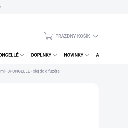
mačný poriadok
Školenia
ORLY v DM DROGERIE MARKT
Výs
PRÁZDNY KOŠÍK
NÁKUPNÝ
KOŠÍK
ONGELLÉ
DOPLNKY
NOVINKY
AKCIA
NÁ
7ml - SPONGELLÉ - olej do difuzéra
,50 €
04 € bez DPH
otková
LADOM