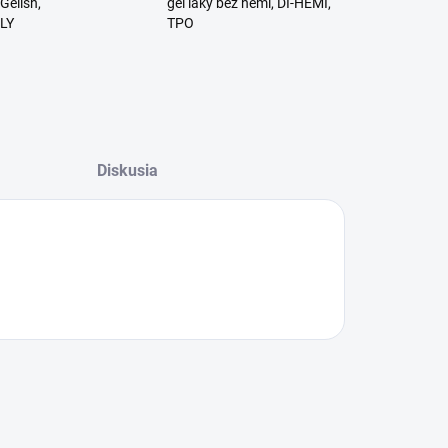
Gelish,
gél laky bez hemi, DI-HEMI,
RLY
TPO
Diskusia