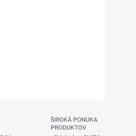
:
−
+
Pridať do košíka
ILNÉ INFORMÁCIE
OPÝTAŤ SA
É
ŠIROKÁ PONUKA
PRODUKTOV