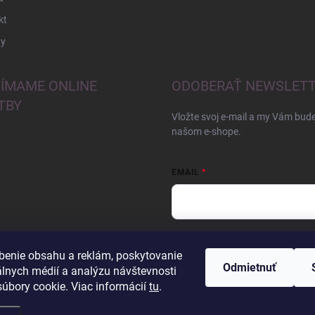
kt
y
JÍMAME ONLINE
ODOBERAŤ NEWSLET
TBY
Vložte svoj e-mail a my Vám bud
našom e-shope.
EMAIL
Vložením e-mailu súhlasíte s
pod
benie obsahu a reklám, poskytovanie
Odmietnuť
Prihlásiť sa
álnych médií a analýzu návštevnosti
úbory cookie. Viac informácií
tu
.