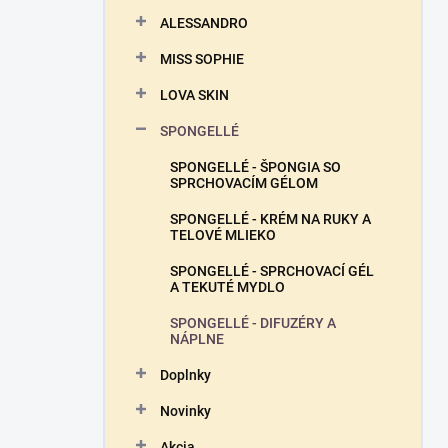
n
ALESSANDRO
e
l
MISS SOPHIE
LOVA SKIN
SPONGELLÉ
SPONGELLÉ - ŠPONGIA SO
SPRCHOVACÍM GÉLOM
SPONGELLÉ - KRÉM NA RUKY A
TELOVÉ MLIEKO
SPONGELLÉ - SPRCHOVACÍ GÉL
A TEKUTÉ MYDLO
SPONGELLÉ - DIFUZÉRY A
NÁPLNE
Doplnky
Novinky
Akcia