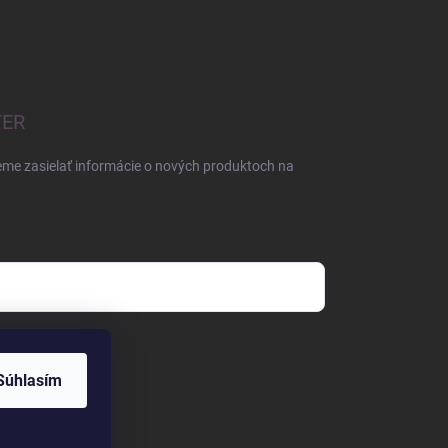
TER
eme zasielať informácie o nových produktoch na
mienkami ochrany osobných údajov
Súhlasím