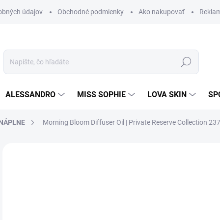
obných údajov
Obchodné podmienky
Ako nakupovať
Rekla
Hľadať
ALESSANDRO
MISS SOPHIE
LOVA SKIN
SP
 NÁPLNE
Morning Bloom Diffuser Oil | Private Reserve Collection 23
Neohodnotené
Podrobnosti hodnotenia
18
15,
Jedn
SK