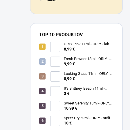
TOP 10 PRODUKTOV
ORLY Pink 11ml - ORLY - lak
na nechty
8,99 €
Fresh Powder 18ml - ORLY -
lak na nechty
9,99 €
Looking Glass 11ml - ORLY -
lak na nechty
8,99 €
It's Brittney, Beach 11ml -
ORLY lak na nechty
3 €
Sweet Serenity 18ml - ORLY
BREATHABLE - ošetrujúci
10,99 €
farebný lak na nechty
Spritz Dry 59ml - ORLY - sušič
laku na nechty
10 €