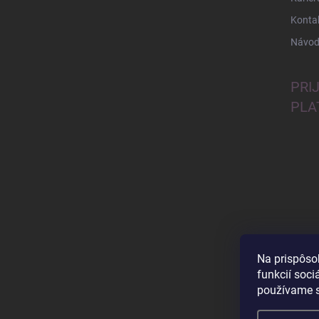
Konta
Návod
PRI
PLA
Na prispôso
funkcií soci
používame s