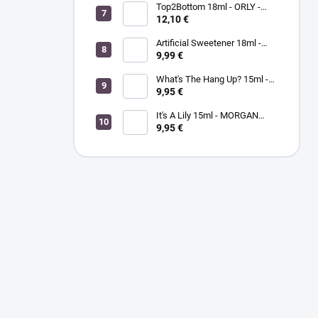
Top2Bottom 18ml - ORLY -
podkladový a vrchný lak na
12,10 €
nechty v jednom
Artificial Sweetener 18ml -
ORLY lak na nechty
9,99 €
What's The Hang Up? 15ml -
MORGANTAYLOR - lak na
9,95 €
nechty
It's A Lily 15ml - MORGAN
TAYLOR - lak na nechty
9,95 €