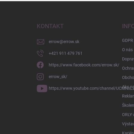
Z
á
p
ä
KONTAKT
INF
t
i
GDPR
errow
@
errow.sk
e
O nás
+421 911 479 761
Doprav
https://www.facebook.com/errow.sk/
Ochra
errow_sk/
Obcho
Ako n
https://www.youtube.com/channel/UCMNxLZ
Rekla
Školen
ORLY 
Výsta
Kariér