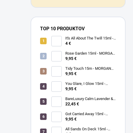
TOP 10 PRODUKTOV
It's All About The Twill 15ml -
MORGAN TAYLOR - lak na
4 €
nechty
Rose Garden 15ml - MORGAN
TAYLOR - lak na nechty
9,95 €
Tidy Touch 15m - MORGAN
TAYLOR - lak na nechty
9,95 €
You Glare, I Glow 15ml -
MORGAN TAYLOR - lak na
9,95 €
nechty
BareLuxury Calm Lavender &
Sage Purifying Soak 226g -
22,45 €
MORGAN TAYLOR -
levanduľovo šalviový čistiaci
Got Carried Away 15ml -
kúpeľ
MORGAN TAYLOR - lak na
9,95 €
nechty
All Sands On Deck 15ml -