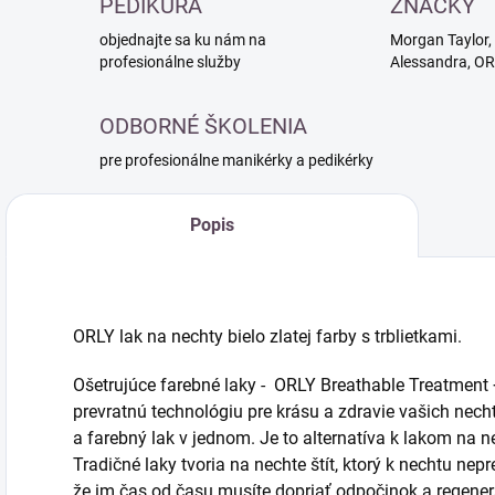
PEDIKÚRA
ZNAČKY
objednajte sa ku nám na
Morgan Taylor, 
profesionálne služby
Alessandra, O
ODBORNÉ ŠKOLENIA
pre profesionálne manikérky a pedikérky
Popis
ORLY lak na nechty bielo zlatej farby s trblietkami.
Ošetrujúce farebné laky - ORLY Breathable Treatment 
prevratnú technológiu pre krásu a zdravie vašich nech
a farebný lak v jednom. Je to alternatíva k lakom na 
Tradičné laky tvoria na nechte štít, ktorý k nechtu ne
že im čas od času musíte dopriať odpočinok a regener