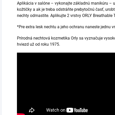
Aplikácia v salóne – vykonajte základnú manikúru – up
kožtičky a ak je treba odstráňte prebytočnú časť, urob
nechty odmastite. Aplikujte 2 vrstvy ORLY Breathable 
*Pre extra lesk nechtu a jeho ochranu naneste jednu v
Prírodná nechtová kozmetika Orly sa vyznačuje vysok
hviezd už od roku 1975.