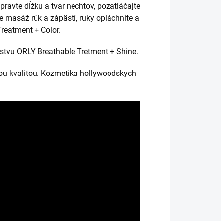
ravte dĺžku a tvar nechtov, pozatláčajte
te masáž rúk a zápästí, ruky opláchnite a
Treatment + Color.
rstvu ORLY Breathable Tretment + Shine.
ou kvalitou. Kozmetika hollywoodskych