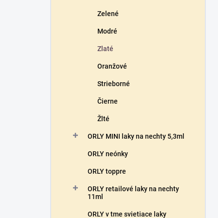
Zelené
Modré
Zlaté
Oranžové
Strieborné
Čierne
Žlté
ORLY MINI laky na nechty 5,3ml
ORLY neónky
ORLY toppre
ORLY retailové laky na nechty
11ml
ORLY v tme svietiace laky