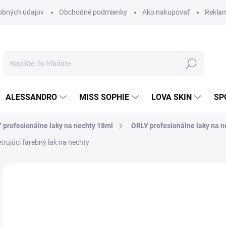
obných údajov
Obchodné podmienky
Ako nakupovať
Rekla
Hľadať
ALESSANDRO
MISS SOPHIE
LOVA SKIN
SP
 profesionálne laky na nechty 18ml
ORLY profesionálne laky na n
rujúci farebný lak na nechty
Neohodnotené
Podrobnosti hodnotenia
ZNAČKA
10
8,9