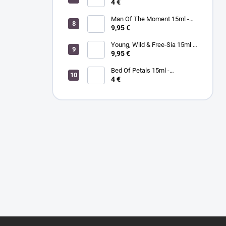
MORGAN TAYLOR - lak na
4 €
nechty
Man Of The Moment 15ml -
MORGAN TAYLOR - lak na
9,95 €
nechty
Young, Wild & Free-Sia 15ml -
MORGAN TAYLOR - lak na
9,95 €
nechty
Bed Of Petals 15ml -
MORGAN TAYLOR - lak na
4 €
nechty
Z