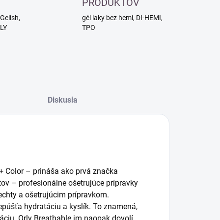
PRODUKTOV
Gelish,
gél laky bez hemi, DI-HEMI,
RLY
TPO
Diskusia
+ Color – prináša ako prvá značka
tov – profesionálne ošetrujúce prípravky
nechty a ošetrujúcim prípravkom.
prepúšťa hydratáciu a kyslík. To znamená,
áciu. Orly Breathable im naopak dovolí