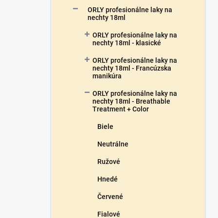
a
ORLY profesionálne laky na
n
nechty 18ml
e
ORLY profesionálne laky na
l
nechty 18ml - klasické
ORLY profesionálne laky na
nechty 18ml - Francúzska
manikúra
ORLY profesionálne laky na
nechty 18ml - Breathable
Treatment + Color
Biele
Neutrálne
Ružové
Hnedé
Červené
Fialové