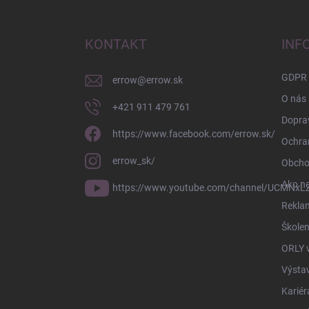
á
p
ä
KONTAKT
INF
t
i
GDPR
errow
@
errow.sk
e
O nás
+421 911 479 761
Doprav
https://www.facebook.com/errow.sk/
Ochra
errow_sk/
Obcho
Ako n
https://www.youtube.com/channel/UCMNxLZ
Rekla
Školen
ORLY 
Výsta
Kariér