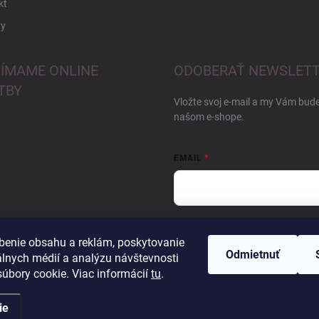
kt
y
JÍMAME ONLINE
ODOBERAŤ NEWSLET
TBY
Vložte svoj e-mail a my Vám bud
našom e-shope.
EMAIL
Vložením e-mailu súhlasíte s
pod
benie obsahu a reklám, poskytovanie
Odmietnuť
Prihlásiť sa
álnych médií a analýzu návštevnosti
úbory cookie. Viac informácií
tu
.
ie
iť nastavenie cookies