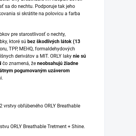
ť sa do nechtu. Podporuje tak jeho
ovania si skrátite na polovicu a farba
kov pre starostlivosť o nechty,
bky, ktoré sú
bez škodlivých látok (13
foru, TPP, MEHQ, formaldehydových
očíšnych derivátov a MIT. ORLY laky
nie sú
N
čo znamená, že
neobsahujú žiadne
kátnym pogumovaným uzáverom
i.
 2 vrstvy obľúbeného ORLY Breathable
rstvu ORLY Breathable Tretment + Shine.