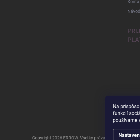
Konta
Návod
PRI
PLA
Na prispôso
funkcií soci
používame s
Nastaven
Copyright 2026
ERROW
. Všetky práva vyhradené.
Uprav