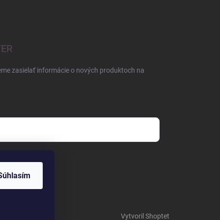
TER
eme zasielať informácie o nových produktoch na
mienkami ochrany osobných údajov
Súhlasím
Vytvoril Shoptet