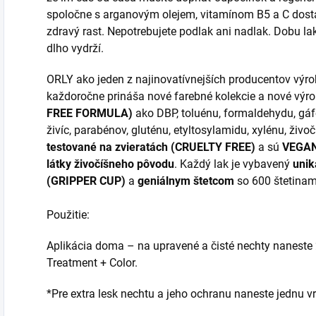
spoločne s arganovým olejem, vitamínom B5 a C dosta
zdravý rast. Nepotrebujete podlak ani nadlak. Dobu lak
dlho vydrží.
ORLY ako jeden z najinovatívnejších producentov výrob
každoročne prináša nové farebné kolekcie a nové výro
FREE FORMULA)
ako DBP, toluénu, formaldehydu, gá
živíc, parabénov, gluténu, etyltosylamidu, xylénu, živ
testované na zvieratách (CRUELTY FREE)
a sú
VEGA
látky živočíšneho pôvodu
. Každý lak je vybavený
uni
(GRIPPER CUP)
a
geniálnym štetcom
so 600 štetinam
Použitie:
Aplikácia doma – na upravené a čisté nechty naneste
Treatment + Color.
*Pre extra lesk nechtu a jeho ochranu naneste jednu v