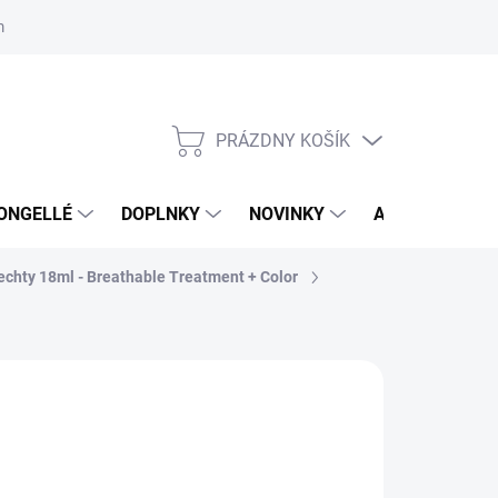
mačný poriadok
Školenia
ORLY v DM DROGERIE MARKT
Výs
PRÁZDNY KOŠÍK
NÁKUPNÝ
KOŠÍK
ONGELLÉ
DOPLNKY
NOVINKY
AKCIA
NÁ
echty 18ml - Breathable Treatment + Color
:
ORLY
,99 €
3 € bez DPH