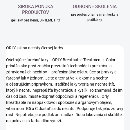
ŠIROKÁ PONUKA
ODBORNÉ ŠKOLENIA
PRODUKTOV
pre profesionálne manikérky a
pedikérky
gél laky bez hemi, DI-HEMI, TPO
ORLY lak na nechty čiernej farby.
Ošetrujúce farebné laky - ORLY Breathable Treatment + Color –
prináša ako prvá značka prevratnú technológiu pre krásu a
zdravie vašich nechtov – profesionálne ošetrujúce prípravky a
farebný lak v jednom. Je to alternatíva k lakom na nechty
a ošetrujúcim prípravkom. Tradičné laky tvoria na nechte štít,
ktorý k nechtu neprepúšťa hydratáciu a kyslík. To znamená, že im
čas od času musíte dopriať odpočinok a regeneráciu. Orly
Breathable im naopak dovolí spoločne s arganovým olejem,
vitamínom B5 a C dostať sa do nechtu. Podporuje tak jeho zdravý
rast. Nepotrebujete podlak ani nadlak. Dobu lakovania si skrátite
na polovicu a farba dlho vydrží.