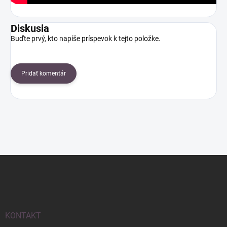
Diskusia
Buďte prvý, kto napíše príspevok k tejto položke.
Pridať komentár
Z
á
p
ä
t
i
KONTAKT