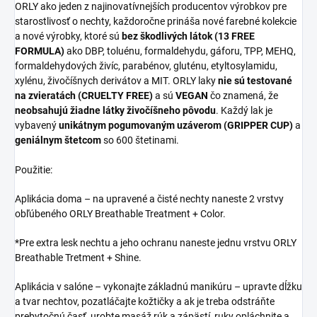
ORLY ako jeden z najinovatívnejších producentov výrobkov pre
starostlivosť o nechty, každoročne prináša nové farebné kolekcie
a nové výrobky, ktoré sú
bez škodlivých látok (13 FREE
FORMULA)
ako DBP, toluénu, formaldehydu, gáforu, TPP, MEHQ,
formaldehydových živíc, parabénov, gluténu, etyltosylamidu,
xylénu, živočíšnych derivátov a MIT. ORLY laky
nie sú testované
na zvieratách (CRUELTY FREE)
a sú
VEGAN
čo znamená, že
neobsahujú žiadne látky živočíšneho pôvodu
. Každý lak je
vybavený
unikátnym pogumovaným uzáverom (GRIPPER CUP)
a
geniálnym štetcom
so 600 štetinami.
Použitie:
Aplikácia doma – na upravené a čisté nechty naneste 2 vrstvy
obľúbeného ORLY Breathable Treatment + Color.
*Pre extra lesk nechtu a jeho ochranu naneste jednu vrstvu ORLY
Breathable Tretment + Shine.
Aplikácia v salóne – vykonajte základnú manikúru – upravte dĺžku
a tvar nechtov, pozatláčajte kožtičky a ak je treba odstráňte
prebytočnú časť, urobte masáž rúk a zápästí, ruky opláchnite a