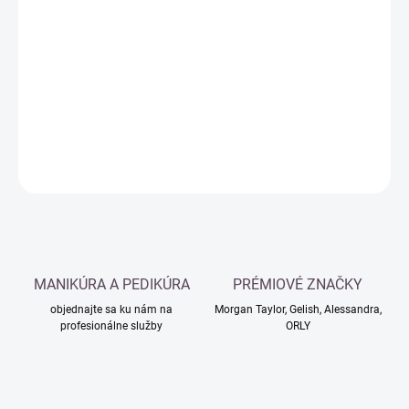
Jednotková
SKLADOM
cena:
−
+
Pridať do košíka
DETAILNÉ INFORMÁCIE
OPÝTAŤ SA
MANIKÚRA A PEDIKÚRA
PRÉMIOVÉ ZNAČKY
objednajte sa ku nám na
Morgan Taylor, Gelish, Alessandra,
profesionálne služby
ORLY