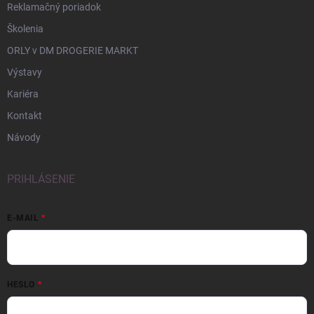
Reklamačný poriadok
Školenia
ORLY v DM DROGERIE MARKT
Výstavy
Kariéra
Kontakt
Návody
PRIHLÁSENIE
E-MAIL
HESLO