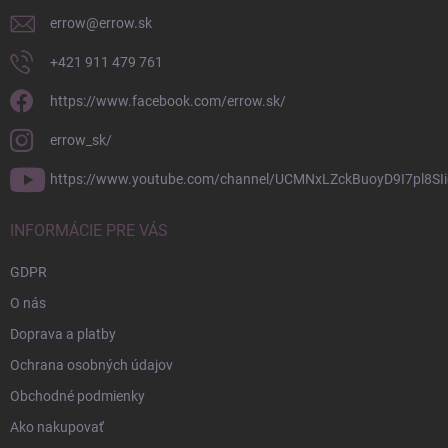
e
errow
@
errow.sk
+421 911 479 761
https://www.facebook.com/errow.sk/
errow_sk/
https://www.youtube.com/channel/UCMNxLZckBuoyD9I7pl8SIi
INFORMÁCIE PRE VÁS
GDPR
O nás
Doprava a platby
Ochrana osobných údajov
Obchodné podmienky
Ako nakupovať