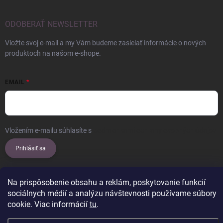
ODOBERAŤ NEWSLETTER
Vložte svoj e-mail a my Vám budeme zasielať informácie o nových
produktoch na našom e-shope.
EMAIL
Vložením e-mailu súhlasíte s
podmienkami ochrany osobných údajov
Prihlásiť sa
Na prispôsobenie obsahu a reklám, poskytovanie funkcií
sociálnych médií a analýzu návštevnosti používame súbory
Copyright 2026
ERROW
. Všetky práva vyhradené.
Upraviť nastavenie
cookie. Viac informácií
tu
.
cookies
Vytvoril Shoptet