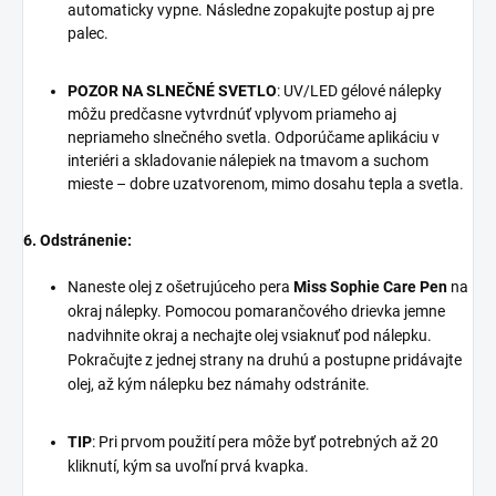
automaticky vypne. Následne zopakujte postup aj pre
palec.
POZOR NA SLNEČNÉ SVETLO
: UV/LED gélové nálepky
môžu predčasne vytvrdnúť vplyvom priameho aj
nepriameho slnečného svetla. Odporúčame aplikáciu v
interiéri a skladovanie nálepiek na tmavom a suchom
mieste – dobre uzatvorenom, mimo dosahu tepla a svetla.
6. Odstránenie:
Naneste olej z ošetrujúceho pera
Miss Sophie Care Pen
na
okraj nálepky. Pomocou pomarančového drievka jemne
nadvihnite okraj a nechajte olej vsiaknuť pod nálepku.
Pokračujte z jednej strany na druhú a postupne pridávajte
olej, až kým nálepku bez námahy odstránite.
TIP
: Pri prvom použití pera môže byť potrebných až 20
kliknutí, kým sa uvoľní prvá kvapka.