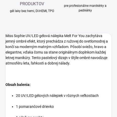
PRODUKTOV
pre profesionálne manikérky a
pedikérky
gél laky bez hemi, DI-HEMI, TPO
Miss Sophie UV/LED gélová nálepka Melt For You
zachytáva
jemný ombré efekt, ktorý prechádza z ružovej do svetlomodrej a
končí sa moderným matným vzhľadom. Pôsobí sviežo, hravo a
elegantne, vďaka čomu sa stane originálnym doplnkom každej
letnej manikúry. Tento pastelový dizajn v štýle ombré navodzuje
atmosféru leta, ľahkosti a dobrej nálady.
Obsah balenia:
20 UV/LED gélových nálepiek v rôznych veľkostiach
1 pomarančové drievko