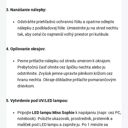
3. Nanášanie nálepky:
Odstráňte priehľadnú ochrannú fóliu a opatrne odlepte
nálepku z podkladovej fólie. Umiestnite ju na stred nechtu
tak, aby ostal čo najmenší voľný priestor pri kutikule.
4. Opilovanie okrajov:
Pevne pritlačte nálepku od stredu smerom k okrajom.
Prebytočnú časť ohnite cez špičku nechta alebo ju
odstrihnite. Zvyšok jemne upravte pilníkom krížom cez
hranu nechta. Okraje dôkladne pritlačte pomarančovým
drievkom.
5. Vytvrdenie pod UV/LED lampou:
Pripojte
LED lampu Miss Sophie
k napájaniu (napr. cez PC,
notebook). Položte ukazovák, prostredník, prstenník a
malíček pod LED lampu a zapnite ju. Po 1 minúte sa