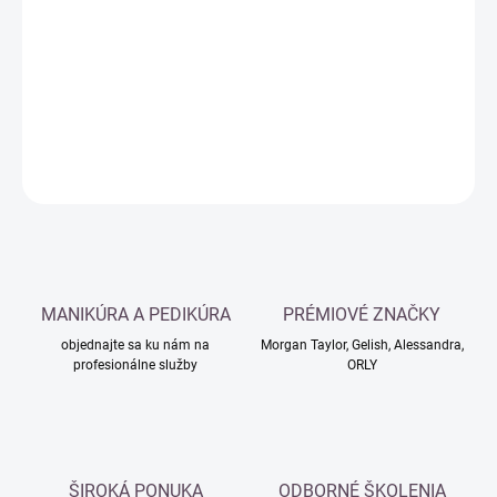
cena:
−
+
Pridať do košíka
DETAILNÉ INFORMÁCIE
OPÝTAŤ SA
MANIKÚRA A PEDIKÚRA
PRÉMIOVÉ ZNAČKY
objednajte sa ku nám na
Morgan Taylor, Gelish, Alessandra,
profesionálne služby
ORLY
ŠIROKÁ PONUKA
ODBORNÉ ŠKOLENIA