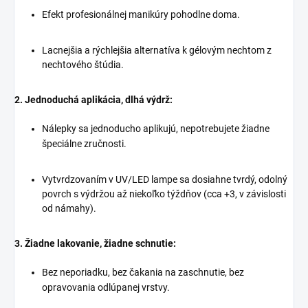
Efekt profesionálnej manikúry pohodlne doma.
Lacnejšia a rýchlejšia alternatíva k gélovým nechtom z
nechtového štúdia.
2. Jednoduchá aplikácia, dlhá výdrž:
Nálepky sa jednoducho aplikujú, nepotrebujete žiadne
špeciálne zručnosti.
Vytvrdzovaním v UV/LED lampe sa dosiahne tvrdý, odolný
povrch s výdržou až niekoľko týždňov (cca +3, v závislosti
od námahy).
3.
Žiadne lakovanie, žiadne schnutie:
Bez neporiadku, bez čakania na zaschnutie, bez
opravovania odlúpanej vrstvy.