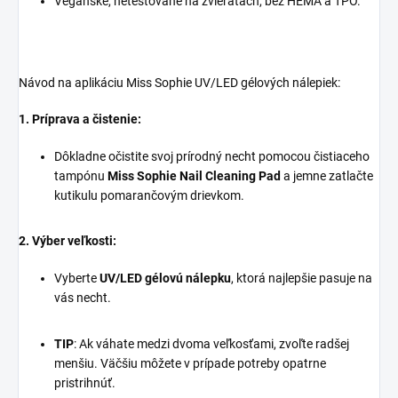
Vegánske, netestované na zvieratách, bez HEMA a TPO.
Návod na aplikáciu Miss Sophie UV/LED gélových nálepiek:
1. Príprava a čistenie:
Dôkladne očistite svoj prírodný necht pomocou čistiaceho
tampónu
Miss Sophie Nail Cleaning Pad
a jemne zatlačte
kutikulu pomarančovým drievkom.
2. Výber veľkosti:
Vyberte
UV/LED gélovú nálepku
, ktorá najlepšie pasuje na
vás necht.
TIP
: Ak váhate medzi dvoma veľkosťami, zvoľte radšej
menšiu. Väčšiu môžete v prípade potreby opatrne
pristrihnúť.