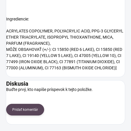
Ingrediencie:
ACRYLATES COPOLYMER, POLYACRYLIC ACID, PPG-3 GLYCERYL
ETHER TRIACRYLATE, ISOPROPYL THIOXANTHONE, MICA,
PARFUM (FRAGRANCE),
MÔŽE OBSAHOVAŤ (+/-): CI 15850 (RED 6 LAKE), CI 15850 (RED
7 LAKE), CI 19140 (YELLOW 5 LAKE), CI 47005 (YELLOW 10), CI
77499 (IRON OXIDE BLACK), CI 77891 (TITANIUM DIOXIDE), CI
77000 (ALUMINUM), CI 77163 (BISMUTH OXIDE CHLORIDE)]
Diskusia
Buďte prvý, kto napíše príspevok k tejto položke.
Pridať komentár