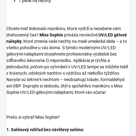
1 pilník na nechty
Chcete mať dokonalú manikúru, ktorá vydrží a nezaberie vám
drahocenný čas?
Miss Sophie
prináša revolučné
UV/LED gélové
nálepky
, ktoré zmenia vaše nechty na malé umelecké diela – a to
všetko pohodlne u vás doma. S týmito modernými UV/LED
gélovými nálepkami dosiahnete profesionálny výsledok bez
zdĺhavého lakovania či neporiadku. Aplikácia je rýchla a
jednoduchá, pričom po vytvrdení v UV/LED lampe sa môžete tešiť
z krásnych, odolných nechtov s výdržou až niekoľko týždňov.
Navyše sú šetrné k nechtom – neobsahujú toluén, formaldehyd
ani DBP. Doprajte si slobodu, štýl a spoľahlivú manikúru s Miss
Sophie UV/LED gélovými nálepkami, ktoré vás očaria!
Prečo si vybrať Miss Sophie?
1. Salónový vzhľad bez návštevy salónu: