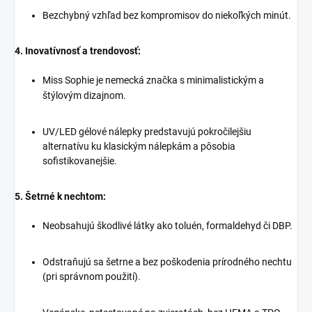
Bezchybný vzhľad bez kompromisov do niekoľkých minút.
4. Inovatívnosť a trendovosť:
Miss Sophie je nemecká značka s minimalistickým a
štýlovým dizajnom.
UV/LED gélové nálepky predstavujú pokročilejšiu
alternatívu ku klasickým nálepkám a pôsobia
sofistikovanejšie.
5. Šetrné k nechtom:
Neobsahujú škodlivé látky ako toluén, formaldehyd či DBP.
Odstraňujú sa šetrne a bez poškodenia prírodného nechtu
(pri správnom použití).