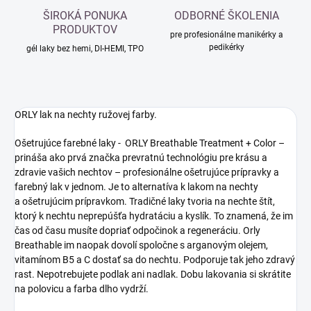
ŠIROKÁ PONUKA
ODBORNÉ ŠKOLENIA
PRODUKTOV
pre profesionálne manikérky a
pedikérky
gél laky bez hemi, DI-HEMI, TPO
ORLY lak na nechty ružovej farby.
Ošetrujúce farebné laky - ORLY Breathable Treatment + Color –
prináša ako prvá značka prevratnú technológiu pre krásu a
zdravie vašich nechtov – profesionálne ošetrujúce prípravky a
farebný lak v jednom. Je to alternatíva k lakom na nechty
a ošetrujúcim prípravkom. Tradičné laky tvoria na nechte štít,
ktorý k nechtu neprepúšťa hydratáciu a kyslík. To znamená, že im
čas od času musíte dopriať odpočinok a regeneráciu. Orly
Breathable im naopak dovolí spoločne s arganovým olejem,
vitamínom B5 a C dostať sa do nechtu. Podporuje tak jeho zdravý
rast. Nepotrebujete podlak ani nadlak. Dobu lakovania si skrátite
na polovicu a farba dlho vydrží.