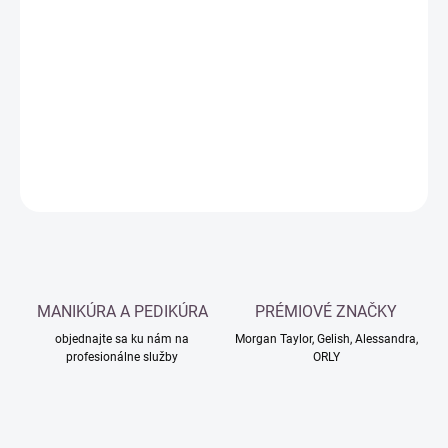
Jednotková
SKLADOM
cena:
−
+
Pridať do košíka
DETAILNÉ INFORMÁCIE
OPÝTAŤ SA
MANIKÚRA A PEDIKÚRA
PRÉMIOVÉ ZNAČKY
objednajte sa ku nám na
Morgan Taylor, Gelish, Alessandra,
profesionálne služby
ORLY