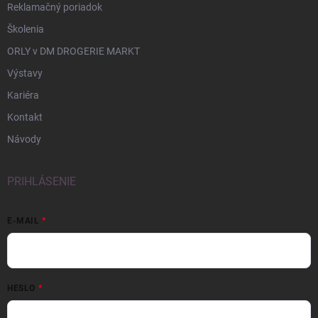
Reklamačný poriadok
Školenia
ORLY v DM DROGERIE MARKT
Výstavy
Kariéra
Kontakt
Návody
PRIHLÁSENIE
E-MAIL
HESLO