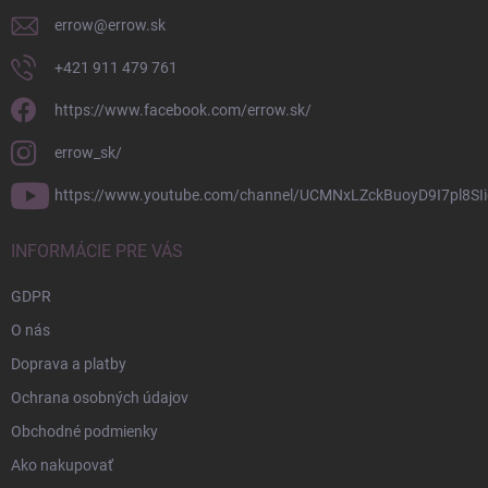
e
errow
@
errow.sk
+421 911 479 761
https://www.facebook.com/errow.sk/
errow_sk/
https://www.youtube.com/channel/UCMNxLZckBuoyD9I7pl8SIi
INFORMÁCIE PRE VÁS
GDPR
O nás
Doprava a platby
Ochrana osobných údajov
Obchodné podmienky
Ako nakupovať