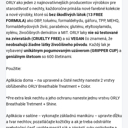
ORLY ako jeden z najinovatívnejších producentov výrobkov pre
starostlivosť o nechty, každoročne prináša nové farebné kolekcie
a nové výrobky, ktoré sú
bez škodlivých látok (13 FREE
FORMULA)
ako DBP, toluénu, formaldehydu, gáforu, TPP, MEHQ,
formaldehydových živíc, parabénov, gluténu, etyltosylamidu,
xylénu, živočíšnych derivátov a MIT. ORLY laky
nie sú testované
na zvieratách (CRUELTY FREE)
a sú
VEGAN
čo znamená, že
neobsahujú žiadne látky živočíšneho pôvodu
. Každý lak je
vybavený
unikátnym pogumovaným uzáverom (GRIPPER CUP)
a
geniálnym štetcom
so 600 štetinami.
Použitie:
Aplikácia doma – na upravené a čisté nechty naneste 2 vrstvy
obľúbeného ORLY Breathable Treatment + Color.
*Pre extra lesk nechtu a jeho ochranu naneste jednu vrstvu ORLY
Breathable Tretment + Shine.
Aplikácia v salóne – vykonajte základnú manikúru – upravte dĺžku
a tvar nechtov, pozatláčajte kožtičky a ak je treba odstráňte
prebytočnú časť, urobte masáž rúk a zápästí, ruky opláchnite a