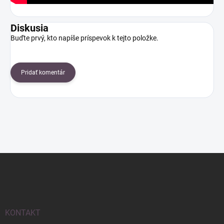
Diskusia
Buďte prvý, kto napíše príspevok k tejto položke.
Pridať komentár
Z
á
p
ä
t
i
KONTAKT