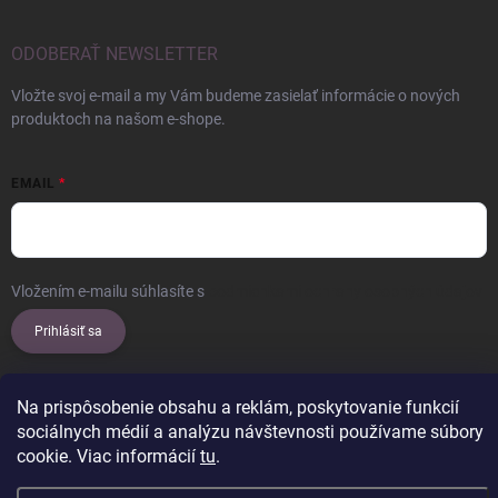
ODOBERAŤ NEWSLETTER
Vložte svoj e-mail a my Vám budeme zasielať informácie o nových
produktoch na našom e-shope.
EMAIL
Vložením e-mailu súhlasíte s
podmienkami ochrany osobných údajov
Prihlásiť sa
Na prispôsobenie obsahu a reklám, poskytovanie funkcií
sociálnych médií a analýzu návštevnosti používame súbory
Copyright 2026
ERROW
. Všetky práva vyhradené.
Upraviť nastavenie
cookie. Viac informácií
tu
.
cookies
Vytvoril Shoptet