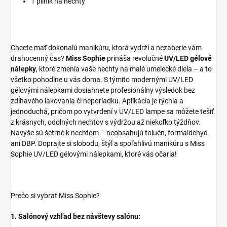
1 pilník na nechty
Chcete mať dokonalú manikúru, ktorá vydrží a nezaberie vám
drahocenný čas?
Miss Sophie
prináša revolučné
UV/LED gélové
nálepky
, ktoré zmenia vaše nechty na malé umelecké diela – a to
všetko pohodlne u vás doma. S týmito modernými UV/LED
gélovými nálepkami dosiahnete profesionálny výsledok bez
zdĺhavého lakovania či neporiadku. Aplikácia je rýchla a
jednoduchá, pričom po vytvrdení v UV/LED lampe sa môžete tešiť
z krásnych, odolných nechtov s výdržou až niekoľko týždňov.
Navyše sú šetrné k nechtom – neobsahujú toluén, formaldehyd
ani DBP. Doprajte si slobodu, štýl a spoľahlivú manikúru s Miss
Sophie UV/LED gélovými nálepkami, ktoré vás očaria!
Prečo si vybrať Miss Sophie?
1. Salónový vzhľad bez návštevy salónu: