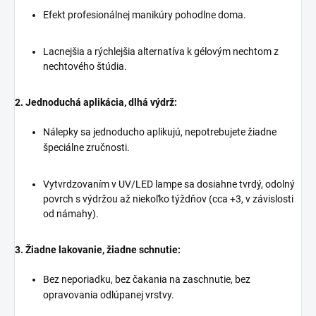
Efekt profesionálnej manikúry pohodlne doma.
Lacnejšia a rýchlejšia alternatíva k gélovým nechtom z
nechtového štúdia.
2. Jednoduchá aplikácia, dlhá výdrž:
Nálepky sa jednoducho aplikujú, nepotrebujete žiadne
špeciálne zručnosti.
Vytvrdzovaním v UV/LED lampe sa dosiahne tvrdý, odolný
povrch s výdržou až niekoľko týždňov (cca +3, v závislosti
od námahy).
3.
Žiadne lakovanie, žiadne schnutie:
Bez neporiadku, bez čakania na zaschnutie, bez
opravovania odlúpanej vrstvy.