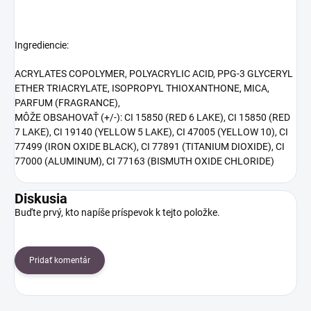
Ingrediencie:
ACRYLATES COPOLYMER, POLYACRYLIC ACID, PPG-3 GLYCERYL
ETHER TRIACRYLATE, ISOPROPYL THIOXANTHONE, MICA,
PARFUM (FRAGRANCE),
MÔŽE OBSAHOVAŤ (+/-): CI 15850 (RED 6 LAKE), CI 15850 (RED
7 LAKE), CI 19140 (YELLOW 5 LAKE), CI 47005 (YELLOW 10), CI
77499 (IRON OXIDE BLACK), CI 77891 (TITANIUM DIOXIDE), CI
77000 (ALUMINUM), CI 77163 (BISMUTH OXIDE CHLORIDE)
Diskusia
Buďte prvý, kto napíše príspevok k tejto položke.
Pridať komentár