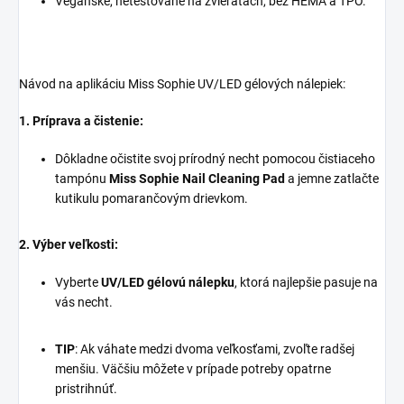
Vegánske, netestované na zvieratách, bez HEMA a TPO.
Návod na aplikáciu Miss Sophie UV/LED gélových nálepiek:
1. Príprava a čistenie:
Dôkladne očistite svoj prírodný necht pomocou čistiaceho
tampónu
Miss Sophie Nail Cleaning Pad
a jemne zatlačte
kutikulu pomarančovým drievkom.
2. Výber veľkosti:
Vyberte
UV/LED gélovú nálepku
, ktorá najlepšie pasuje na
vás necht.
TIP
: Ak váhate medzi dvoma veľkosťami, zvoľte radšej
menšiu. Väčšiu môžete v prípade potreby opatrne
pristrihnúť.