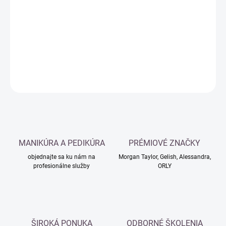
cena:
−
+
Pridať do košíka
DETAILNÉ INFORMÁCIE
OPÝTAŤ SA
MANIKÚRA A PEDIKÚRA
PRÉMIOVÉ ZNAČKY
objednajte sa ku nám na
Morgan Taylor, Gelish, Alessandra,
profesionálne služby
ORLY
ŠIROKÁ PONUKA
ODBORNÉ ŠKOLENIA