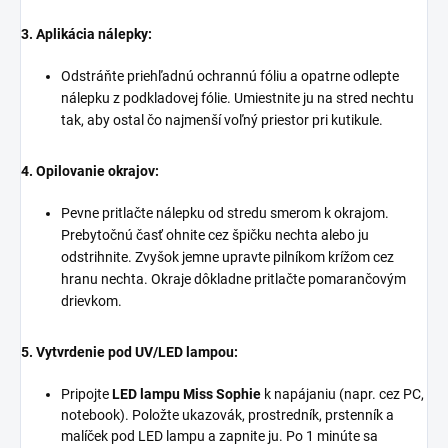
3. Aplikácia nálepky:
Odstráňte priehľadnú ochrannú fóliu a opatrne odlepte
nálepku z podkladovej fólie. Umiestnite ju na stred nechtu
tak, aby ostal čo najmenší voľný priestor pri kutikule.
4. Opilovanie okrajov:
Pevne pritlačte nálepku od stredu smerom k okrajom.
Prebytočnú časť ohnite cez špičku nechta alebo ju
odstrihnite. Zvyšok jemne upravte pilníkom krížom cez
hranu nechta. Okraje dôkladne pritlačte pomarančovým
drievkom.
5. Vytvrdenie pod UV/LED lampou:
Pripojte
LED lampu Miss Sophie
k napájaniu (napr. cez PC,
notebook). Položte ukazovák, prostredník, prstenník a
malíček pod LED lampu a zapnite ju. Po 1 minúte sa