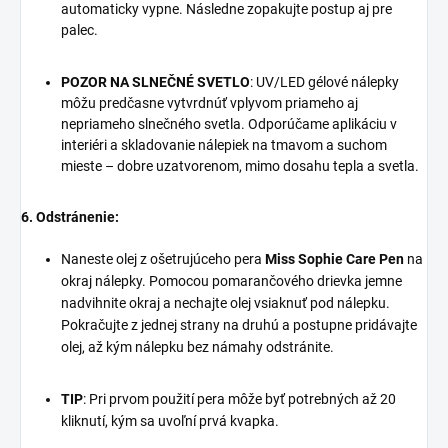
automaticky vypne. Následne zopakujte postup aj pre
palec.
POZOR NA SLNEČNÉ SVETLO
: UV/LED gélové nálepky
môžu predčasne vytvrdnúť vplyvom priameho aj
nepriameho slnečného svetla. Odporúčame aplikáciu v
interiéri a skladovanie nálepiek na tmavom a suchom
mieste – dobre uzatvorenom, mimo dosahu tepla a svetla.
6. Odstránenie:
Naneste olej z ošetrujúceho pera
Miss Sophie Care Pen
na
okraj nálepky. Pomocou pomarančového drievka jemne
nadvihnite okraj a nechajte olej vsiaknuť pod nálepku.
Pokračujte z jednej strany na druhú a postupne pridávajte
olej, až kým nálepku bez námahy odstránite.
TIP
: Pri prvom použití pera môže byť potrebných až 20
kliknutí, kým sa uvoľní prvá kvapka.