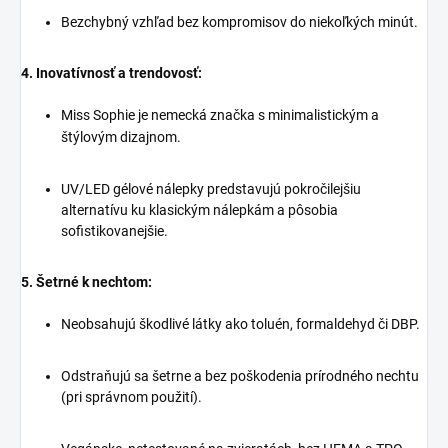
Bezchybný vzhľad bez kompromisov do niekoľkých minút.
4. Inovatívnosť a trendovosť:
Miss Sophie je nemecká značka s minimalistickým a
štýlovým dizajnom.
UV/LED gélové nálepky predstavujú pokročilejšiu
alternatívu ku klasickým nálepkám a pôsobia
sofistikovanejšie.
5. Šetrné k nechtom:
Neobsahujú škodlivé látky ako toluén, formaldehyd či DBP.
Odstraňujú sa šetrne a bez poškodenia prírodného nechtu
(pri správnom použití).