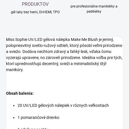
PRODUKTOV
pre profesionálne manikérky a
pedikérky
gél laky bez hemi, DI-HEMI, TPO
Miss Sophie UV/LED gélová nálepka Make Me Blush je jemný,
polopriesvitný svetlo-ružový odtieň, ktorý pôsobí veľmi prirodzene
a sviežo. Dodáva nechtom zdravý a ľahký lesk, vďaka čomu
vyzerajú upravene, no zároveň prirodzene. Ideálna voľba pre tých,
ktorí uprednostňujú decentný, svieži a minimalistický štýl
manikúry.
Obsah balenia:
20 UV/LED gélových nálepiek v rôznych veľkostiach
1 pomarančové drievko