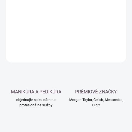
Jednotková
MOMENTÁLNE NEDOSTUPNÉ
cena:
−
+
Pridať do košíka
DETAILNÉ INFORMÁCIE
OPÝTAŤ SA
MANIKÚRA A PEDIKÚRA
PRÉMIOVÉ ZNAČKY
objednajte sa ku nám na
Morgan Taylor, Gelish, Alessandra,
profesionálne služby
ORLY