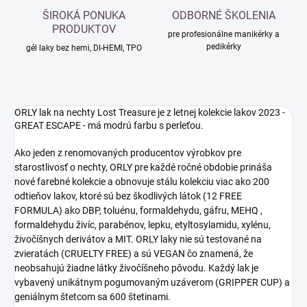
ŠIROKÁ PONUKA
ODBORNÉ ŠKOLENIA
PRODUKTOV
pre profesionálne manikérky a
pedikérky
gél laky bez hemi, DI-HEMI, TPO
ORLY lak na nechty Lost Treasure je z letnej kolekcie lakov 2023 -
GREAT ESCAPE - má modrú farbu s perleťou.
Ako jeden z renomovaných producentov výrobkov pre
starostlivosť o nechty, ORLY pre každé ročné obdobie prináša
nové farebné kolekcie a obnovuje stálu kolekciu viac ako 200
odtieňov lakov, ktoré sú bez škodlivých látok (12 FREE
FORMULA) ako DBP, toluénu, formaldehydu, gáfru, MEHQ ,
formaldehydu živíc, parabénov, lepku, etyltosylamidu, xylénu,
živočíšnych derivátov a MIT. ORLY laky nie sú testované na
zvieratách (CRUELTY FREE) a sú VEGAN čo znamená, že
neobsahujú žiadne látky živočíšneho pôvodu. Každý lak je
vybavený unikátnym pogumovaným uzáverom (GRIPPER CUP) a
geniálnym štetcom sa 600 štetinami.