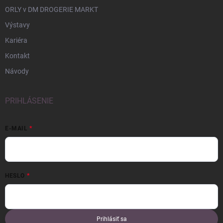
ORLY v DM DROGERIE MARKT
Výstavy
Kariéra
Kontakt
Návody
PRIHLÁSENIE
E-MAIL
HESLO
Prihlásiť sa