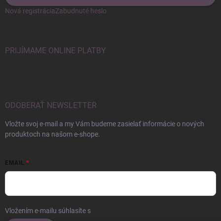
Nová registrácia
Zabudnuté heslo
PRIJÍMAME ONLINE PLATBY
ODOBERAŤ NEWSLETTER
Vložte svoj e-mail a my Vám budeme zasielať informácie o nových
produktoch na našom e-shope.
EMAIL
Vložením e-mailu súhlasíte s
podmienkami ochrany osobných údajov