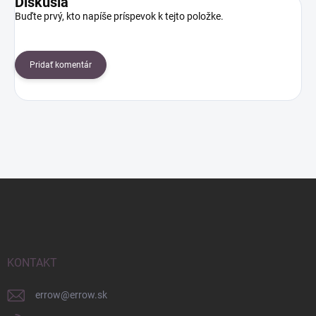
Diskusia
Buďte prvý, kto napíše príspevok k tejto položke.
Pridať komentár
Z
á
p
ä
t
i
KONTAKT
e
errow
@
errow.sk