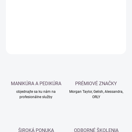
cena:
−
+
Pridať do košíka
DETAILNÉ INFORMÁCIE
OPÝTAŤ SA
MANIKÚRA A PEDIKÚRA
PRÉMIOVÉ ZNAČKY
objednajte sa ku nám na
Morgan Taylor, Gelish, Alessandra,
profesionálne služby
ORLY
ŠIROKÁ PONUKA
ODBORNÉ ŠKOLENIA