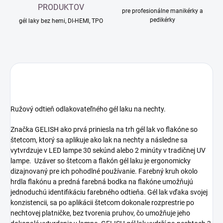
PRODUKTOV
pre profesionálne manikérky a
pedikérky
gél laky bez hemi, DI-HEMI, TPO
Ružový odtieň odlakovateľného gél laku na nechty.
Značka GELISH ako prvá priniesla na trh gél lak vo flakóne so
štetcom, ktorý sa aplikuje ako lak na nechty a následne sa
vytvrdzuje v LED lampe 30 sekúnd alebo 2 minúty v tradičnej UV
lampe. Uzáver so štetcom a flakón gél laku je ergonomicky
dizajnovaný pre ich pohodlné používanie. Farebný kruh okolo
hrdla flakónu a predná farebná bodka na flakóne umožňujú
jednoduchú identifikáciu farebného odtieňa. Gél lak vďaka svojej
konzistencii, sa po aplikácii štetcom dokonale rozprestrie po
nechtovej platničke, bez tvorenia pruhov, čo umožňuje jeho