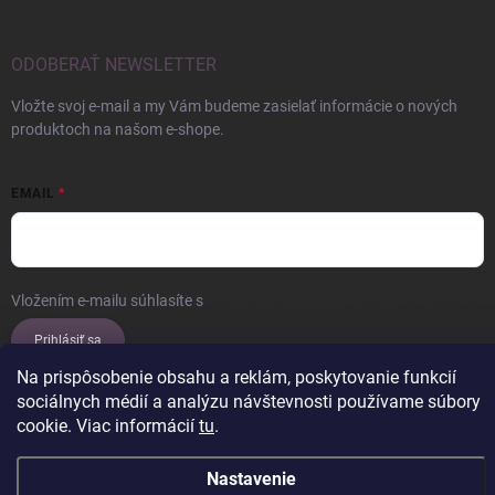
ODOBERAŤ NEWSLETTER
Vložte svoj e-mail a my Vám budeme zasielať informácie o nových
produktoch na našom e-shope.
EMAIL
Vložením e-mailu súhlasíte s
podmienkami ochrany osobných údajov
Prihlásiť sa
Na prispôsobenie obsahu a reklám, poskytovanie funkcií
sociálnych médií a analýzu návštevnosti používame súbory
cookie. Viac informácií
tu
.
Copyright 2026
ERROW
. Všetky práva vyhradené.
Upraviť nastavenie
cookies
Nastavenie