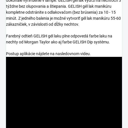
dokonalé vytvrdenie v lampe. GELISH gél lak vydrží na nechtoch 3
týždne bez olupovania a štiepania. GELISH gél lak manikúru
kompletne odstránite s odlakovačom (bez brúsenia) za 10 - 15
minút. Z jedného balenia je možné vytvoriť gél lak manikúru 55-60
zákazničiek, v závislosti od dĺžky nechtov.
Farebný odtieň GELISH gél laku plne odpovedá farbe laku na
nechty od Morgan Taylor ako aj farbe GELISH Dip systému.
Postup aplikácie nájdete na nasledovnom videu.