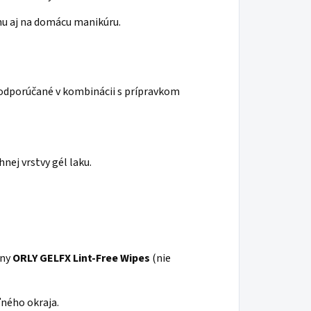
u aj na domácu manikúru.
odporúčané v kombinácii s prípravkom
nej vrstvy gél laku.
óny
ORLY GELFX Lint-Free Wipes
(nie
ľného okraja.