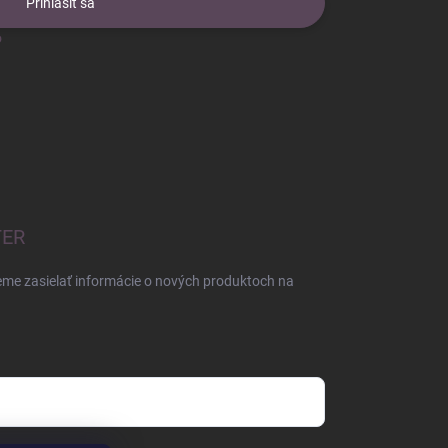
Prihlásiť sa
o
TER
eme zasielať informácie o nových produktoch na