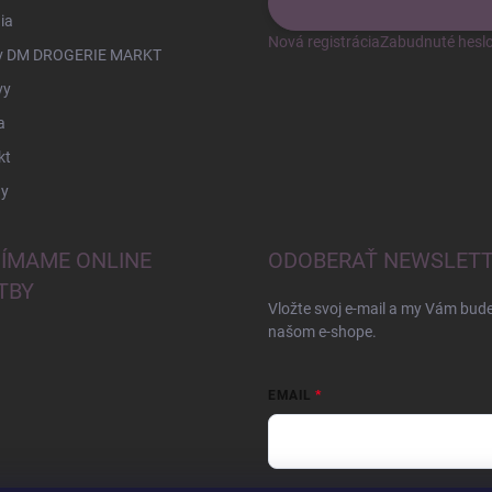
ia
Nová registrácia
Zabudnuté hesl
v DM DROGERIE MARKT
vy
a
kt
y
JÍMAME ONLINE
ODOBERAŤ NEWSLET
TBY
Vložte svoj e-mail a my Vám bud
našom e-shope.
EMAIL