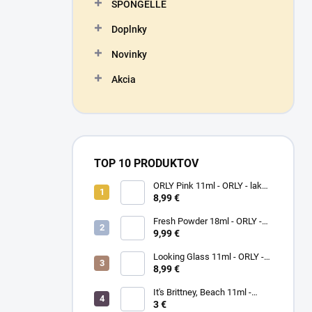
SPONGELLÉ
Doplnky
Novinky
Akcia
TOP 10 PRODUKTOV
ORLY Pink 11ml - ORLY - lak
na nechty
8,99 €
Fresh Powder 18ml - ORLY -
lak na nechty
9,99 €
Looking Glass 11ml - ORLY -
lak na nechty
8,99 €
It's Brittney, Beach 11ml -
ORLY lak na nechty
3 €