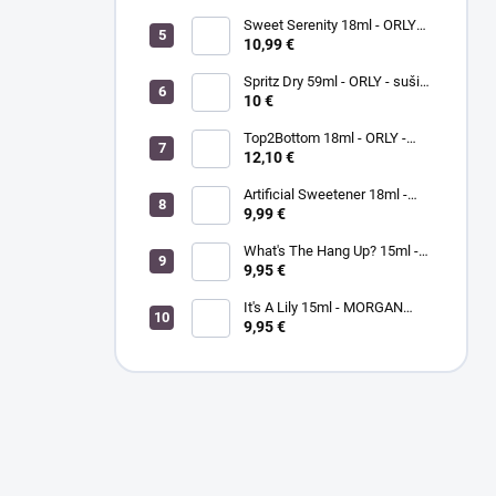
Sweet Serenity 18ml - ORLY
BREATHABLE - ošetrujúci
10,99 €
farebný lak na nechty
Spritz Dry 59ml - ORLY - sušič
laku na nechty
10 €
Top2Bottom 18ml - ORLY -
podkladový a vrchný lak na
12,10 €
nechty v jednom
Artificial Sweetener 18ml -
ORLY lak na nechty
9,99 €
What's The Hang Up? 15ml -
MORGANTAYLOR - lak na
9,95 €
nechty
It's A Lily 15ml - MORGAN
TAYLOR - lak na nechty
9,95 €