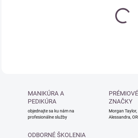
Jedn
SK
cena
DETA
MANIKÚRA A
PRÉMIOV
PEDIKÚRA
ZNAČKY
objednajte sa ku nám na
Morgan Taylor, 
profesionálne služby
Alessandra, O
ODBORNÉ ŠKOLENIA