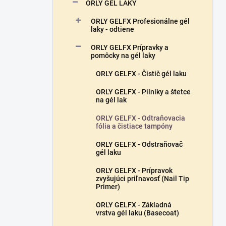
a
ORLY GÉL LAKY
n
ORLY GELFX Profesionálne gél
e
laky - odtiene
l
ORLY GELFX Prípravky a
pomôcky na gél laky
ORLY GELFX - Čistič gél laku
ORLY GELFX - Pilníky a štetce
na gél lak
ORLY GELFX - Odtraňovacia
fólia a čistiace tampóny
ORLY GELFX - Odstraňovač
gél laku
ORLY GELFX - Prípravok
zvyšujúci priľnavosť (Nail Tip
Primer)
ORLY GELFX - Základná
vrstva gél laku (Basecoat)