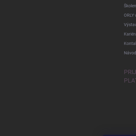
Školen
ORLY 
Výsta
Kariér
Konta
Návod
PRI
PLA