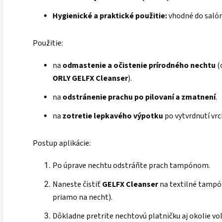
Hygienické a praktické použitie:
vhodné do salón
Použitie:
na
odmastenie a očistenie prírodného nechtu
(
ORLY GELFX Cleanser
).
na
odstránenie prachu po pilovaní a zmatnení
.
na
zotretie lepkavého výpotku
po vytvrdnutí vrch
Postup aplikácie:
Po úprave nechtu odstráňte prach tampónom.
Naneste čistiť
GELFX Cleanser
na textilné tamp
priamo na necht).
Dôkladne pretrite nechtovú platničku aj okolie vo