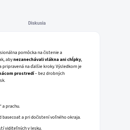
Diskusia
sionálna pomôcka na čistenie a
ak, aby
nezanechávali vlákna ani chĺpky
,
 pripravená na ďalšie kroky. Výsledkom je
mácom prostredí
– bez drobných
esk.
“ a prachu.
 basecoat a pri dočistení voľného okraja.
 viditeľných v lesku.