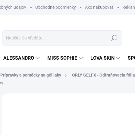
obných údajov
Obchodné podmienky
Ako nakupovať
Rekla
Hľadať
ALESSANDRO
MISS SOPHIE
LOVA SKIN
SP
rípravky a pomôcky na gél laky
ORLY GELFX - Odtraňovacia fólia
ny
Neohodnotené
Podrobnosti hodnotenia
ZNAČKA
13
10,