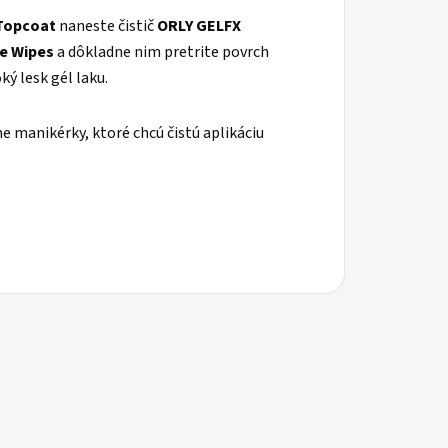
Topcoat
naneste čistič
ORLY GELFX
ee Wipes
a dôkladne nim pretrite povrch
ý lesk gél laku.
e manikérky, ktoré chcú čistú aplikáciu