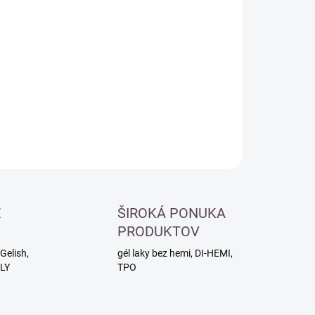
otková
LADOM
:
−
+
Pridať do košíka
ILNÉ INFORMÁCIE
OPÝTAŤ SA
É
ŠIROKÁ PONUKA
PRODUKTOV
Gelish,
gél laky bez hemi, DI-HEMI,
RLY
TPO