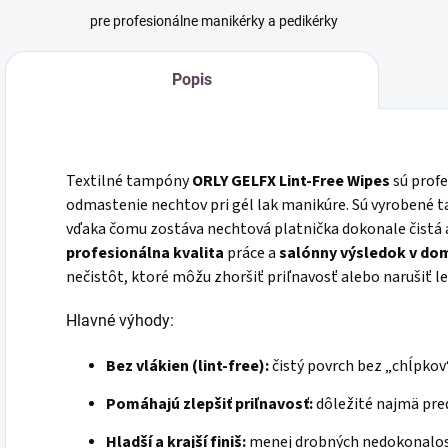
pre profesionálne manikérky a pedikérky
Popis
Textilné tampóny
ORLY GELFX Lint-Free Wipes
sú profe
odmastenie nechtov pri gél lak manikúre. Sú vyrobené t
vďaka čomu zostáva nechtová platnička dokonale čistá a
profesionálna kvalita
práce a
salónny výsledok v do
nečistôt, ktoré môžu zhoršiť priľnavosť alebo narušiť l
Hlavné výhody:
Bez vlákien (lint-free):
čistý povrch bez „chĺpkov
Pomáhajú zlepšiť priľnavosť:
dôležité najmä pred
Hladší a krajší finiš:
menej drobných nedokonalostí