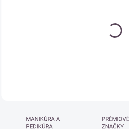
Jedn
SK
cena
DETA
MANIKÚRA A
PRÉMIOV
PEDIKÚRA
ZNAČKY