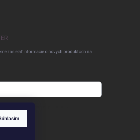
TER
eme zasielať informácie o nových produktoch na
mienkami ochrany osobných údajov
Súhlasím