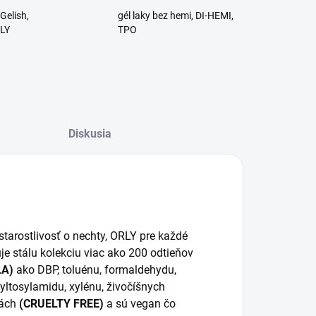
Gelish,
gél laky bez hemi, DI-HEMI,
RLY
TPO
Diskusia
tarostlivosť o nechty, ORLY pre každé
je stálu kolekciu viac ako 200 odtieňov
LA)
ako DBP, toluénu, formaldehydu,
tyltosylamidu, xylénu, živočíšnych
tách
(CRUELTY FREE)
a sú vegan čo