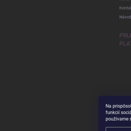
Konta
Návod
PRI
PLA
Na prispôso
funkcií soci
používame s