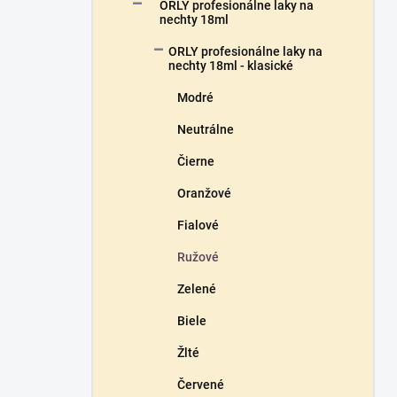
a
ORLY profesionálne laky na
n
nechty 18ml
e
ORLY profesionálne laky na
l
nechty 18ml - klasické
Modré
Neutrálne
Čierne
Oranžové
Fialové
Ružové
Zelené
Biele
Žlté
Červené