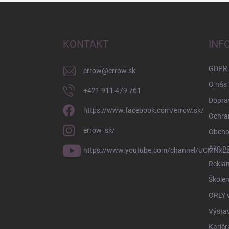
Z
á
p
ä
KONTAKT
INF
t
i
GDPR
errow
@
errow.sk
e
O nás
+421 911 479 761
Doprav
https://www.facebook.com/errow.sk/
Ochra
errow_sk/
Obcho
Ako n
https://www.youtube.com/channel/UCMNxLZ
Rekla
Školen
ORLY 
Výsta
Kariér