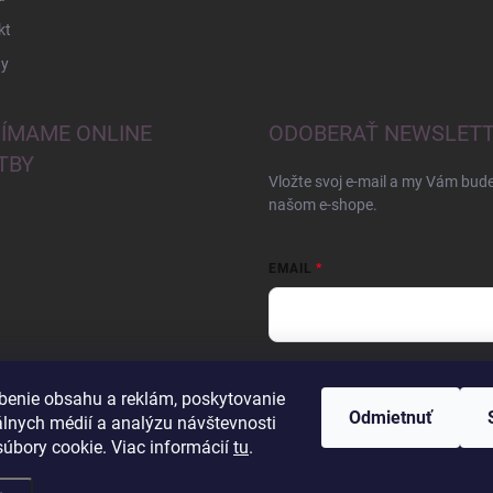
kt
y
JÍMAME ONLINE
ODOBERAŤ NEWSLET
TBY
Vložte svoj e-mail a my Vám bud
našom e-shope.
EMAIL
Vložením e-mailu súhlasíte s
pod
benie obsahu a reklám, poskytovanie
Odmietnuť
Prihlásiť sa
álnych médií a analýzu návštevnosti
úbory cookie. Viac informácií
tu
.