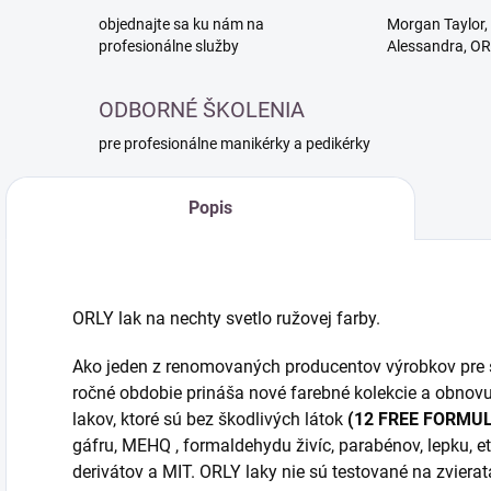
objednajte sa ku nám na
Morgan Taylor, 
profesionálne služby
Alessandra, O
ODBORNÉ ŠKOLENIA
pre profesionálne manikérky a pedikérky
Popis
ORLY lak na nechty svetlo ružovej farby.
Ako jeden z renomovaných producentov výrobkov pre s
ročné obdobie prináša nové farebné kolekcie a obnovu
lakov, ktoré sú bez škodlivých látok
(12 FREE FORMU
gáfru, MEHQ , formaldehydu živíc, parabénov, lepku, e
derivátov a MIT. ORLY laky nie sú testované na zviera