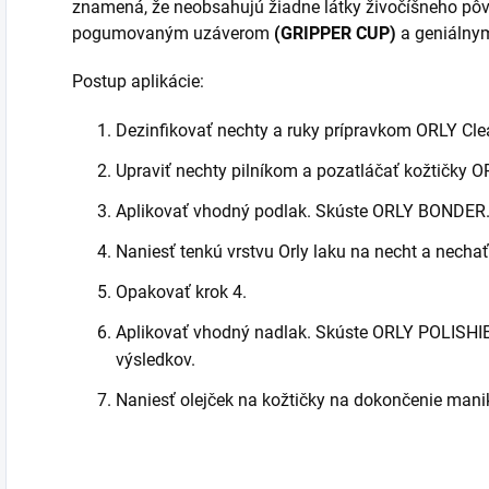
znamená, že neobsahujú žiadne látky živočíšneho pô
pogumovaným uzáverom
(GRIPPER CUP)
a geniálnym
Postup aplikácie:
Dezinfikovať nechty a ruky prípravkom ORLY Cle
Upraviť nechty pilníkom a pozatláčať kožtičky 
Aplikovať vhodný podlak. Skúste ORLY BONDER
Naniesť tenkú vrstvu Orly laku na necht a necha
Opakovať krok 4.
Aplikovať vhodný nadlak. Skúste ORLY POLISHIE
výsledkov.
Naniesť olejček na kožtičky na dokončenie mani