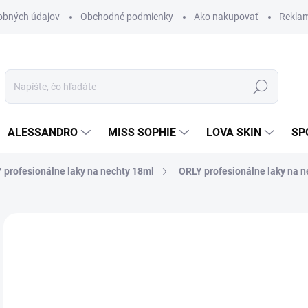
obných údajov
Obchodné podmienky
Ako nakupovať
Rekla
Hľadať
ALESSANDRO
MISS SOPHIE
LOVA SKIN
SP
 profesionálne laky na nechty 18ml
ORLY profesionálne laky na n
Neohodnotené
Podrobnosti hodnotenia
ZNAČKA
9,
8,1