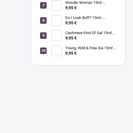
Wonder Woman 15ml -
MORGAN TAYLOR - lak na
9,95 €
nechty
Do I Look Buff? 15ml -
MORGAN TAYLOR - lak na
9,95 €
nechty
Cashmere Kind Of Gal 15ml -
MORGAN TAYLOR - lak na
9,95 €
nechty
Young, Wild & Free-Sia 15ml -
MORGAN TAYLOR - lak na
9,95 €
nechty