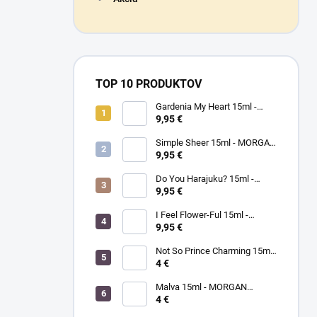
TOP 10 PRODUKTOV
Gardenia My Heart 15ml -
MORGAN TAYLOR - lak na
9,95 €
nechty
Simple Sheer 15ml - MORGAN
TAYLOR - lak na nechty
9,95 €
Do You Harajuku? 15ml -
MORGAN TAYLOR - lak na
9,95 €
nechty
I Feel Flower-Ful 15ml -
MORGAN TAYLOR - lak na
9,95 €
nechty
Not So Prince Charming 15ml
- MORGAN TAYLOR - lak na
4 €
nechty
Malva 15ml - MORGAN
TAYLOR - lak na nechty
4 €