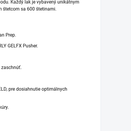
vodu. Každý lak je vybavený unikátnym
 štetcom sa 600 štetinami.
an Prep.
ORLY GELFX Pusher.
.
ť zaschnúť.
LD, pre dosiahnutie optimálnych
kúry.