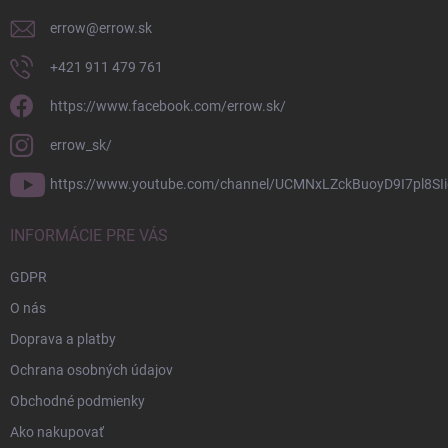
e
errow
@
errow.sk
+421 911 479 761
https://www.facebook.com/errow.sk/
errow_sk/
https://www.youtube.com/channel/UCMNxLZckBuoyD9I7pl8SIi
INFORMÁCIE PRE VÁS
GDPR
O nás
Doprava a platby
Ochrana osobných údajov
Obchodné podmienky
Ako nakupovať