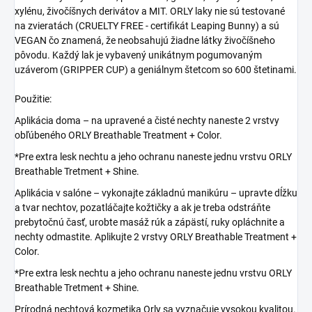
xylénu, živočíšnych derivátov a MIT. ORLY laky nie sú testované
na zvieratách (CRUELTY FREE - certifikát Leaping Bunny) a sú
VEGAN čo znamená, že neobsahujú žiadne látky živočíšneho
pôvodu. Každý lak je vybavený unikátnym pogumovaným
uzáverom (GRIPPER CUP) a geniálnym štetcom so 600 štetinami.
Použitie:
Aplikácia doma – na upravené a čisté nechty naneste 2 vrstvy
obľúbeného ORLY Breathable Treatment + Color.
*Pre extra lesk nechtu a jeho ochranu naneste jednu vrstvu ORLY
Breathable Tretment + Shine.
Aplikácia v salóne – vykonajte základnú manikúru – upravte dĺžku
a tvar nechtov, pozatláčajte kožtičky a ak je treba odstráňte
prebytočnú časť, urobte masáž rúk a zápästí, ruky opláchnite a
nechty odmastite. Aplikujte 2 vrstvy ORLY Breathable Treatment +
Color.
*Pre extra lesk nechtu a jeho ochranu naneste jednu vrstvu ORLY
Breathable Tretment + Shine.
Prírodná nechtová kozmetika Orly sa vyznačuje vysokou kvalitou.