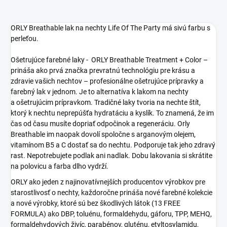
ORLY Breathable lak na nechty Life Of The Party má sivú farbu s
perleťou.
Ošetrujúce farebné laky - ORLY Breathable Treatment + Color –
prináša ako prvá značka prevratnú technológiu pre krásu a
zdravie vašich nechtov – profesionálne ošetrujúce prípravky a
farebný lak v jednom. Je to alternatíva k lakom na nechty
a ošetrujúcim prípravkom. Tradičné laky tvoria na nechte štít,
ktorý k nechtu neprepúšťa hydratáciu a kyslík. To znamená, že im
čas od času musíte dopriať odpočinok a regeneráciu. Orly
Breathable im naopak dovolí spoločne s arganovým olejem,
vitamínom B5 a C dostať sa do nechtu. Podporuje tak jeho zdravý
rast. Nepotrebujete podlak ani nadlak. Dobu lakovania si skrátite
na polovicu a farba dlho vydrží.
ORLY ako jeden z najinovatívnejších producentov výrobkov pre
starostlivosť o nechty, každoročne prináša nové farebné kolekcie
a nové výrobky, ktoré sú bez škodlivých látok (13 FREE
FORMULA) ako DBP, toluénu, formaldehydu, gáforu, TPP, MEHQ,
formaldehydových živíc, parabénov, gluténu, etyltosylamidu,