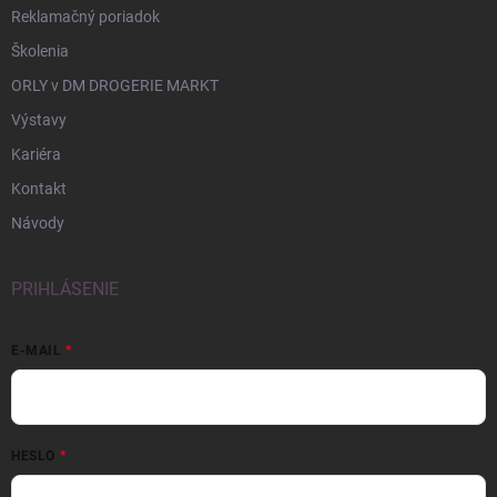
Reklamačný poriadok
Školenia
ORLY v DM DROGERIE MARKT
Výstavy
Kariéra
Kontakt
Návody
PRIHLÁSENIE
E-MAIL
HESLO