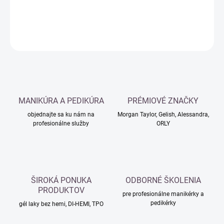
DETAILNÉ INFORMÁCIE
OPÝTAŤ SA
MANIKÚRA A PEDIKÚRA
PRÉMIOVÉ ZNAČKY
objednajte sa ku nám na
Morgan Taylor, Gelish, Alessandra,
profesionálne služby
ORLY
ŠIROKÁ PONUKA
ODBORNÉ ŠKOLENIA
PRODUKTOV
pre profesionálne manikérky a
pedikérky
gél laky bez hemi, DI-HEMI, TPO