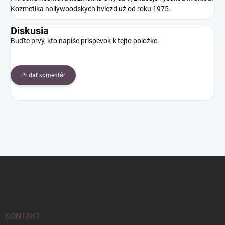
Kozmetika hollywoodskych hviezd už od roku 1975.
Diskusia
Buďte prvý, kto napíše príspevok k tejto položke.
Pridať komentár
Z
á
p
ä
t
i
KONTAKT