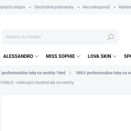
obných údajov
Obchodné podmienky
Ako nakupovať
Rekla
Hľadať
ALESSANDRO
MISS SOPHIE
LOVA SKIN
SP
 profesionálne laky na nechty 18ml
ORLY profesionálne laky na n
THABLE - ošetrujúci farebný lak na nechty
Neohodnotené
Podrobnosti hodnotenia
ZNAČKA
10
8,9