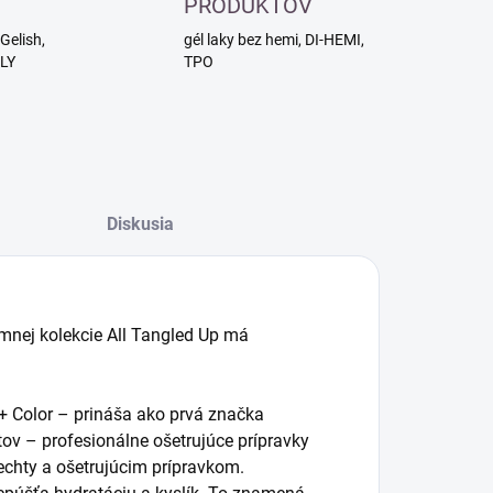
PRODUKTOV
Gelish,
gél laky bez hemi, DI-HEMI,
RLY
TPO
Diskusia
imnej kolekcie All Tangled Up má
+ Color – prináša ako prvá značka
tov – profesionálne ošetrujúce prípravky
nechty a ošetrujúcim prípravkom.