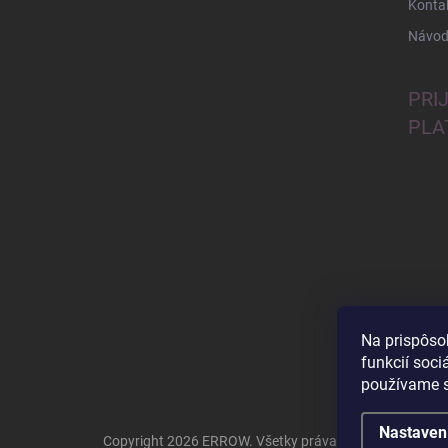
Konta
Návod
PRI
PLA
Na prispôso
funkcií soci
používame s
Nastaven
Copyright 2026
ERROW
. Všetky práva vyhradené.
Uprav