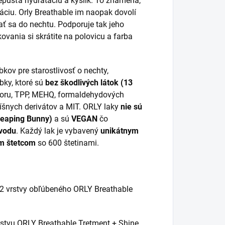
prepúšťa hydratáciu a kyslík. To znamená,
áciu. Orly Breathable im naopak dovolí
ť sa do nechtu. Podporuje tak jeho
ovania si skrátite na polovicu a farba
kov pre starostlivosť o nechty,
bky, ktoré sú
bez škodlivých látok (13
foru, TPP, MEHQ, formaldehydových
očíšnych derivátov a MIT. ORLY laky
nie sú
 Leaping Bunny)
a sú
VEGAN
čo
ôvodu
. Každý lak je vybavený
unikátnym
m štetcom
so 600 štetinami.
 2 vrstvy obľúbeného ORLY Breathable
rstvu ORLY Breathable Tretment + Shine.