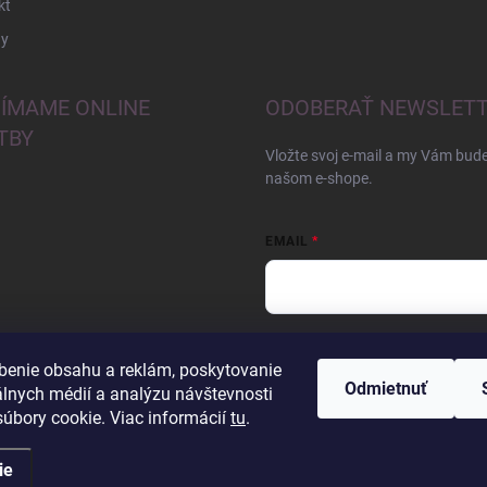
kt
y
JÍMAME ONLINE
ODOBERAŤ NEWSLET
TBY
Vložte svoj e-mail a my Vám bud
našom e-shope.
EMAIL
Vložením e-mailu súhlasíte s
pod
benie obsahu a reklám, poskytovanie
Odmietnuť
Prihlásiť sa
álnych médií a analýzu návštevnosti
úbory cookie. Viac informácií
tu
.
ie
iť nastavenie cookies