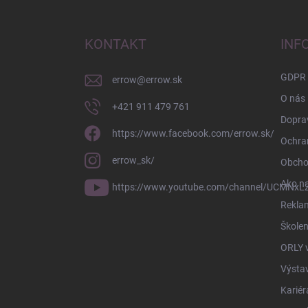
á
p
ä
KONTAKT
INF
t
i
GDPR
errow
@
errow.sk
e
O nás
+421 911 479 761
Doprav
https://www.facebook.com/errow.sk/
Ochra
errow_sk/
Obcho
Ako n
https://www.youtube.com/channel/UCMNxLZ
Rekla
Školen
ORLY 
Výsta
Kariér