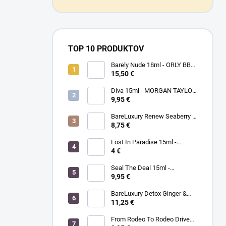
TOP 10 PRODUKTOV
Barely Nude 18ml - ORLY BB
CRÉME - makeup na nechty
15,50 €
Diva 15ml - MORGAN TAYLOR
- lak na nechty
9,95 €
BareLuxury Renew Seaberry &
Kukui - MORGAN TAYLOR -
8,75 €
kompletná SPA mani/pedi
sada rakytník/kukui
Lost In Paradise 15ml -
MORGAN TAYLOR - lak na
4 €
nechty
Seal The Deal 15ml -
MORGAN TAYLOR - lak na
9,95 €
nechty
BareLuxury Detox Ginger &
Green Tea Lotion 240ml -
11,25 €
MORGAN TAYLOR -
hydratačný krém na ruky a
From Rodeo To Rodeo Drive