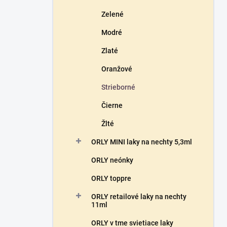
Zelené
Modré
Zlaté
Oranžové
Strieborné
Čierne
Žlté
ORLY MINI laky na nechty 5,3ml
ORLY neónky
ORLY toppre
ORLY retailové laky na nechty
11ml
ORLY v tme svietiace laky