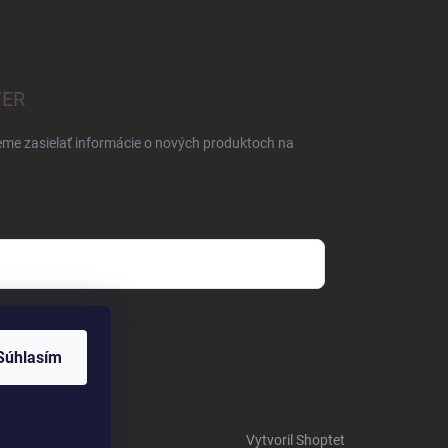
TER
eme zasielať informácie o nových produktoch na
mienkami ochrany osobných údajov
Súhlasím
Vytvoril Shoptet