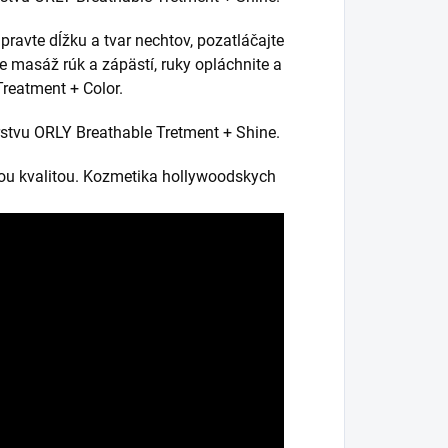
ravte dĺžku a tvar nechtov, pozatláčajte
te masáž rúk a zápästí, ruky opláchnite a
Treatment + Color.
rstvu ORLY Breathable Tretment + Shine.
ou kvalitou. Kozmetika hollywoodskych