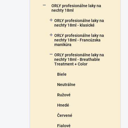
a
ORLY profesionálne laky na
n
nechty 18ml
e
ORLY profesionálne laky na
l
nechty 18ml - klasické
ORLY profesionálne laky na
nechty 18ml - Francúzska
manikúra
ORLY profesionálne laky na
nechty 18ml - Breathable
Treatment + Color
Biele
Neutrálne
Ružové
Hnedé
Červené
Fialové