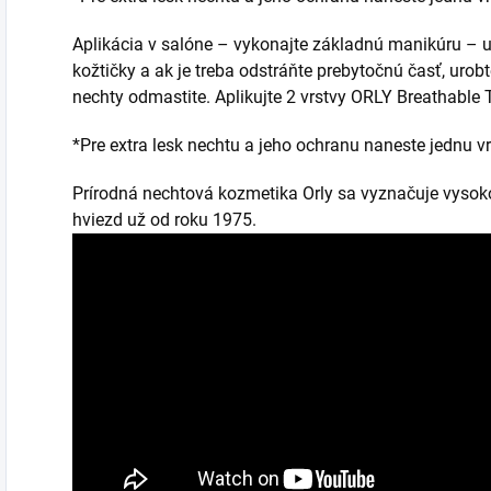
Aplikácia v salóne – vykonajte základnú manikúru – up
kožtičky a ak je treba odstráňte prebytočnú časť, urob
nechty odmastite. Aplikujte 2 vrstvy ORLY Breathable 
*Pre extra lesk nechtu a jeho ochranu naneste jednu v
Prírodná nechtová kozmetika Orly sa vyznačuje vysok
hviezd už od roku 1975.