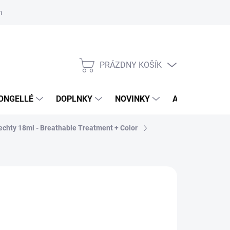
mačný poriadok
Školenia
ORLY v DM DROGERIE MARKT
Výs
PRÁZDNY KOŠÍK
NÁKUPNÝ
KOŠÍK
ONGELLÉ
DOPLNKY
NOVINKY
AKCIA
NÁ
echty 18ml - Breathable Treatment + Color
:
ORLY
,99 €
3 € bez DPH