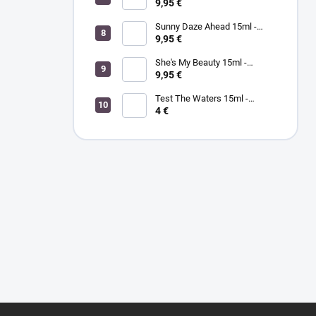
telo zázvor/zelený čaj
15ml - MORGAN TAYLOR - lak
9,95 €
na nechty
Sunny Daze Ahead 15ml -
MORGAN TAYLOR - lak na
9,95 €
nechty
She's My Beauty 15ml -
MORGAN TAYLOR - lak na
9,95 €
nechty
Test The Waters 15ml -
MORGAN TAYLOR - lak na
4 €
nechty
Z