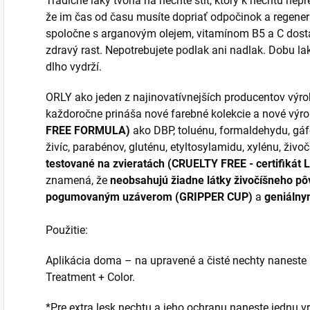
Tradičné laky tvoria na nechte štít, ktorý k nechtu ne
že im čas od času musíte dopriať odpočinok a regener
spoločne s arganovým olejem, vitamínom B5 a C dosta
zdravý rast. Nepotrebujete podlak ani nadlak. Dobu lak
dlho vydrží.
ORLY ako jeden z najinovatívnejších producentov výrob
každoročne prináša nové farebné kolekcie a nové výro
FREE FORMULA)
ako DBP, toluénu, formaldehydu, gá
živíc, parabénov, gluténu, etyltosylamidu, xylénu, živ
testované na zvieratách (CRUELTY FREE - certifikát
znamená, že
neobsahujú žiadne látky živočíšneho p
pogumovaným uzáverom (GRIPPER CUP)
a
geniálny
Použitie:
Aplikácia doma – na upravené a čisté nechty naneste
Treatment + Color.
*Pre extra lesk nechtu a jeho ochranu naneste jednu v