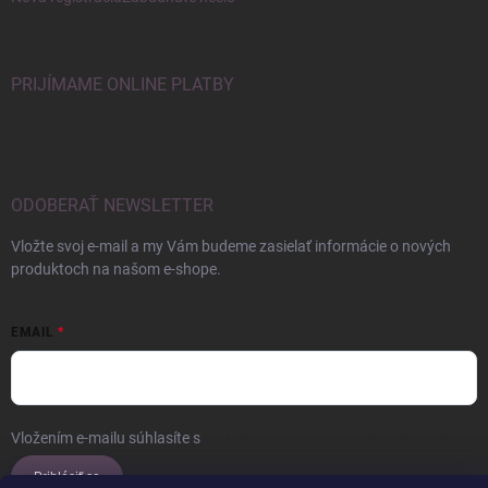
PRIJÍMAME ONLINE PLATBY
ODOBERAŤ NEWSLETTER
Vložte svoj e-mail a my Vám budeme zasielať informácie o nových
produktoch na našom e-shope.
EMAIL
Vložením e-mailu súhlasíte s
podmienkami ochrany osobných údajov
Prihlásiť sa