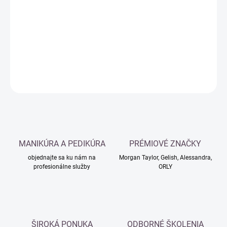
cena:
−
+
Pridať do košíka
DETAILNÉ INFORMÁCIE
OPÝTAŤ SA
MANIKÚRA A PEDIKÚRA
PRÉMIOVÉ ZNAČKY
objednajte sa ku nám na
Morgan Taylor, Gelish, Alessandra,
profesionálne služby
ORLY
ŠIROKÁ PONUKA
ODBORNÉ ŠKOLENIA