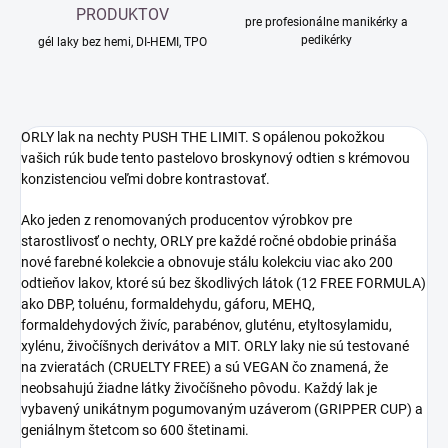
PRODUKTOV
pre profesionálne manikérky a
pedikérky
gél laky bez hemi, DI-HEMI, TPO
ORLY lak na nechty PUSH THE LIMIT. S opálenou pokožkou
vašich rúk bude tento pastelovo broskynový odtien s krémovou
konzistenciou veľmi dobre kontrastovať.
Ako jeden z renomovaných producentov výrobkov pre
starostlivosť o nechty, ORLY pre každé ročné obdobie prináša
nové farebné kolekcie a obnovuje stálu kolekciu viac ako 200
odtieňov lakov, ktoré sú bez škodlivých látok (12 FREE FORMULA)
ako DBP, toluénu, formaldehydu, gáforu, MEHQ,
formaldehydových živíc, parabénov, gluténu, etyltosylamidu,
xylénu, živočíšnych derivátov a MIT. ORLY laky nie sú testované
na zvieratách (CRUELTY FREE) a sú VEGAN čo znamená, že
neobsahujú žiadne látky živočíšneho pôvodu. Každý lak je
vybavený unikátnym pogumovaným uzáverom (GRIPPER CUP) a
geniálnym štetcom so 600 štetinami.