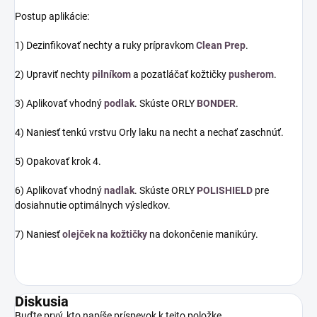
Postup aplikácie:
1) Dezinfikovať nechty a ruky prípravkom
Clean Prep
.
2) Upraviť nechty
pilníkom
a pozatláčať kožtičky
pusherom
.
3) Aplikovať vhodný
podlak
. Skúste ORLY
BONDER
.
4) Naniesť tenkú vrstvu Orly laku na necht a nechať zaschnúť.
5) Opakovať krok 4.
6) Aplikovať vhodný
nadlak
. Skúste ORLY
POLISHIELD
pre
dosiahnutie optimálnych výsledkov.
7) Naniesť
olejček na kožtičky
na dokončenie manikúry.
Diskusia
Buďte prvý, kto napíše príspevok k tejto položke.