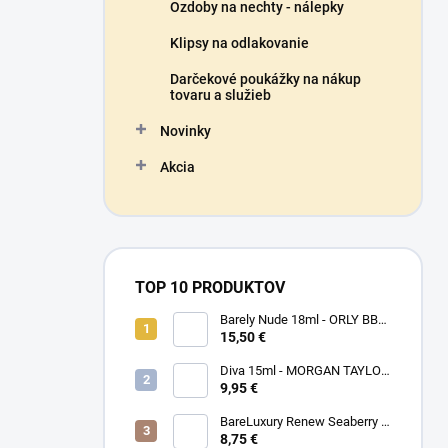
Ozdoby na nechty - nálepky
Klipsy na odlakovanie
Darčekové poukážky na nákup
tovaru a služieb
Novinky
Akcia
TOP 10 PRODUKTOV
Barely Nude 18ml - ORLY BB
CRÉME - makeup na nechty
15,50 €
Diva 15ml - MORGAN TAYLOR
- lak na nechty
9,95 €
BareLuxury Renew Seaberry &
Kukui - MORGAN TAYLOR -
8,75 €