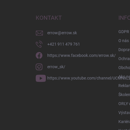
á
p
ä
KONTAKT
INF
t
i
GDPR
errow
@
errow.sk
e
O nás
+421 911 479 761
Doprav
https://www.facebook.com/errow.sk/
Ochra
errow_sk/
Obcho
Ako n
https://www.youtube.com/channel/UCMNxLZ
Rekla
Školen
ORLY 
Výsta
Kariér