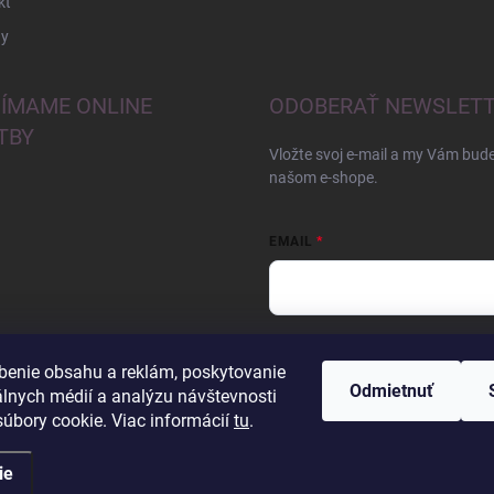
kt
y
JÍMAME ONLINE
ODOBERAŤ NEWSLET
TBY
Vložte svoj e-mail a my Vám bud
našom e-shope.
EMAIL
Vložením e-mailu súhlasíte s
pod
benie obsahu a reklám, poskytovanie
Odmietnuť
Prihlásiť sa
álnych médií a analýzu návštevnosti
úbory cookie. Viac informácií
tu
.
ie
iť nastavenie cookies