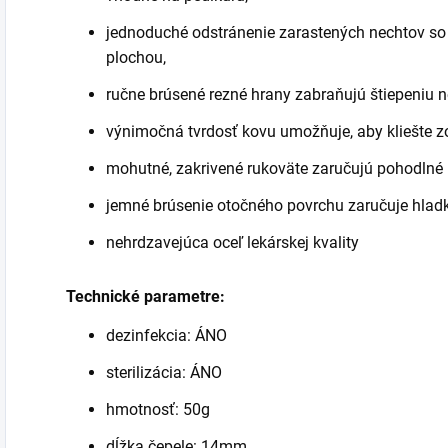
jednoduché odstránenie zarastených nechtov so
plochou,
ručne brúsené rezné hrany zabraňujú štiepeniu n
výnimočná tvrdosť kovu umožňuje, aby kliešte zos
mohutné, zakrivené rukoväte zaručujú pohodlné
jemné brúsenie otočného povrchu zaručuje hlad
nehrdzavejúca oceľ lekárskej kvality
Technické parametre:
dezinfekcia: ÁNO
sterilizácia: ÁNO
hmotnosť: 50g
dĺžka čepele: 14mm