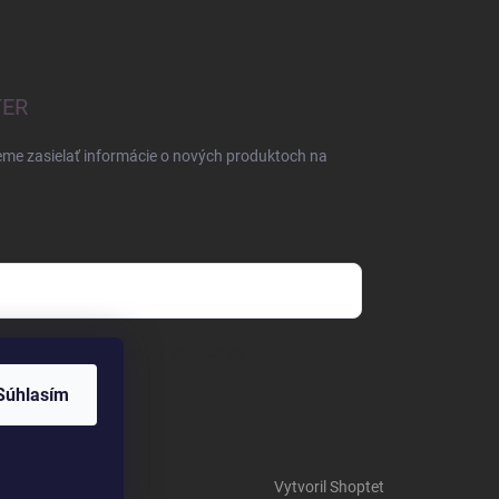
TER
eme zasielať informácie o nových produktoch na
mienkami ochrany osobných údajov
Súhlasím
Vytvoril Shoptet