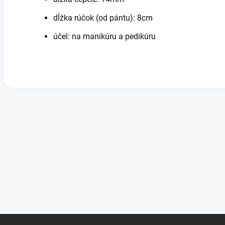
dĺžka rúčok (od pántu): 8cm
účel: na manikúru a pedikúru