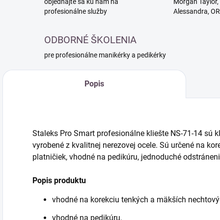
objednajte sa ku nám na
Morgan Taylor, 
profesionálne služby
Alessandra, O
ODBORNÉ ŠKOLENIA
pre profesionálne manikérky a pedikérky
Popis
Staleks Pro Smart profesionálne kliešte NS-71-14 sú k
vyrobené z kvalitnej nerezovej ocele. Sú určené na k
platničiek, vhodné na pedikúru, jednoduché odstránen
Popis produktu
vhodné na korekciu tenkých a mäkších nechtovýc
vhodné na pedikúru,