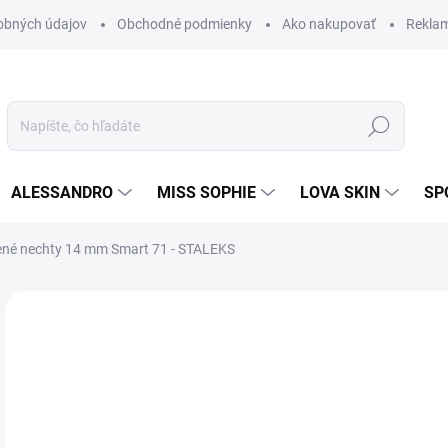
obných údajov
Obchodné podmienky
Ako nakupovať
Rekla
Hľadať
ALESSANDRO
MISS SOPHIE
LOVA SKIN
SP
tené nechty 14 mm Smart 71 - STALEKS
Neohodnotené
Podrobnosti hodnotenia
24
19,
Jedn
SK