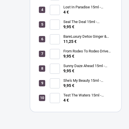
kompletná SPA mani/pedi
sada rakytník/kukui
Lost In Paradise 15ml -
MORGAN TAYLOR - lak na
4 €
nechty
Seal The Deal 15ml -
MORGAN TAYLOR - lak na
9,95 €
nechty
BareLuxury Detox Ginger &
Green Tea Lotion 240ml -
11,25 €
MORGAN TAYLOR -
hydratačný krém na ruky a
From Rodeo To Rodeo Drive
telo zázvor/zelený čaj
15ml - MORGAN TAYLOR - lak
9,95 €
na nechty
Sunny Daze Ahead 15ml -
MORGAN TAYLOR - lak na
9,95 €
nechty
She's My Beauty 15ml -
MORGAN TAYLOR - lak na
9,95 €
nechty
Test The Waters 15ml -
MORGAN TAYLOR - lak na
4 €
nechty