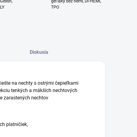
Gelish,
gél laky bez hemi, DI-HEMI,
RLY
TPO
Diskusia
liešte na nechty s ostrými čepieľkami
orekciu tenkých a mäkších nechtových
ie zarastených nechtov
h platničiek,