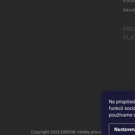
Konta
Návod
PRI
PLA
Na prispôso
funkcií soci
používame s
Nastaven
Copyright 2026
ERROW
. Všetky práva vyhradené.
Uprav