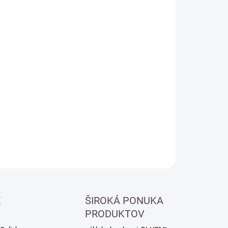
:
−
+
Pridať do košíka
ILNÉ INFORMÁCIE
OPÝTAŤ SA
É
ŠIROKÁ PONUKA
PRODUKTOV