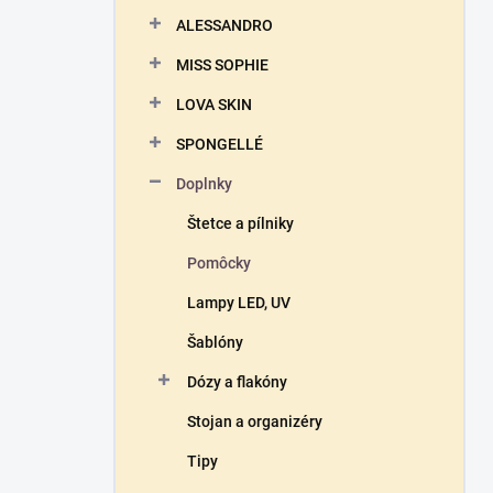
n
ALESSANDRO
e
l
MISS SOPHIE
LOVA SKIN
SPONGELLÉ
Doplnky
Štetce a pílniky
Pomôcky
Lampy LED, UV
Šablóny
Dózy a flakóny
Stojan a organizéry
Tipy