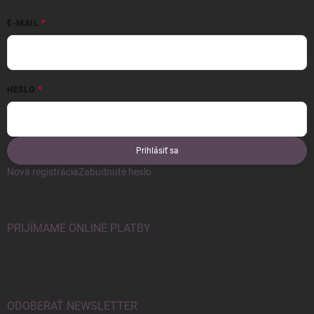
E-MAIL
HESLO
Prihlásiť sa
Nová registrácia
Zabudnuté heslo
PRIJÍMAME ONLINE PLATBY
ODOBERAŤ NEWSLETTER