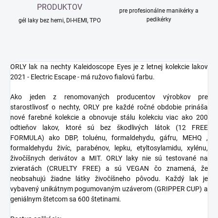
PRODUKTOV
pre profesionálne manikérky a
pedikérky
gél laky bez hemi, DI-HEMI, TPO
ORLY lak na nechty Kaleidoscope Eyes je z letnej kolekcie lakov
2021 - Electric Escape - má ružovo fialovú farbu.
Ako jeden z renomovaných producentov výrobkov pre
starostlivosť o nechty, ORLY pre každé ročné obdobie prináša
nové farebné kolekcie a obnovuje stálu kolekciu viac ako 200
odtieňov lakov, ktoré sú bez škodlivých látok (12 FREE
FORMULA) ako DBP, toluénu, formaldehydu, gáfru, MEHQ ,
formaldehydu živíc, parabénov, lepku, etyltosylamidu, xylénu,
živočíšnych derivátov a MIT. ORLY laky nie sú testované na
zvieratách (CRUELTY FREE) a sú VEGAN čo znamená, že
neobsahujú žiadne látky živočíšneho pôvodu. Každý lak je
vybavený unikátnym pogumovaným uzáverom (GRIPPER CUP) a
geniálnym štetcom sa 600 štetinami.