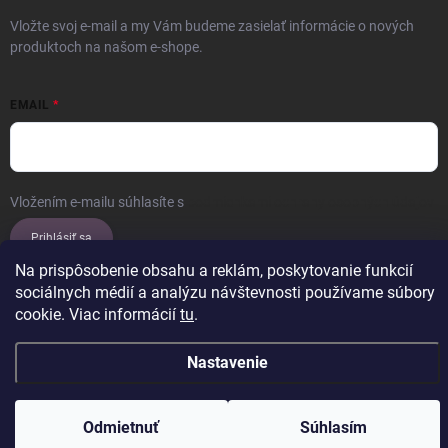
Vložte svoj e-mail a my Vám budeme zasielať informácie o nových
produktoch na našom e-shope.
EMAIL
Vložením e-mailu súhlasíte s
podmienkami ochrany osobných údajov
Prihlásiť sa
Na prispôsobenie obsahu a reklám, poskytovanie funkcií
sociálnych médií a analýzu návštevnosti používame súbory
cookie. Viac informácií
tu
.
Copyright 2026
ERROW
. Všetky práva vyhradené.
Upraviť nastavenie
cookies
Nastavenie
Vytvoril Shoptet
Odmietnuť
Súhlasím