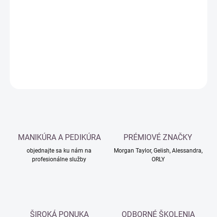
cena:
−
+
Pridať do košíka
DETAILNÉ INFORMÁCIE
OPÝTAŤ SA
MANIKÚRA A PEDIKÚRA
PRÉMIOVÉ ZNAČKY
objednajte sa ku nám na
Morgan Taylor, Gelish, Alessandra,
profesionálne služby
ORLY
ŠIROKÁ PONUKA
ODBORNÉ ŠKOLENIA