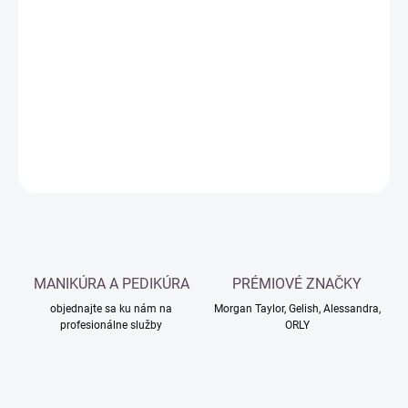
Jednotková
SKLADOM
cena:
−
+
Pridať do košíka
DETAILNÉ INFORMÁCIE
OPÝTAŤ SA
MANIKÚRA A PEDIKÚRA
PRÉMIOVÉ ZNAČKY
objednajte sa ku nám na
Morgan Taylor, Gelish, Alessandra,
profesionálne služby
ORLY