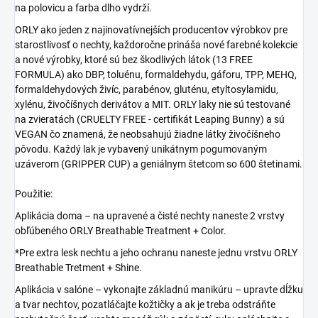
na polovicu a farba dlho vydrží.
ORLY ako jeden z najinovatívnejších producentov výrobkov pre
starostlivosť o nechty, každoročne prináša nové farebné kolekcie
a nové výrobky, ktoré sú bez škodlivých látok (13 FREE
FORMULA) ako DBP, toluénu, formaldehydu, gáforu, TPP, MEHQ,
formaldehydových živíc, parabénov, gluténu, etyltosylamidu,
xylénu, živočíšnych derivátov a MIT. ORLY laky nie sú testované
na zvieratách (CRUELTY FREE - certifikát Leaping Bunny) a sú
VEGAN čo znamená, že neobsahujú žiadne látky živočíšneho
pôvodu. Každý lak je vybavený unikátnym pogumovaným
uzáverom (GRIPPER CUP) a geniálnym štetcom so 600 štetinami.
Použitie:
Aplikácia doma – na upravené a čisté nechty naneste 2 vrstvy
obľúbeného ORLY Breathable Treatment + Color.
*Pre extra lesk nechtu a jeho ochranu naneste jednu vrstvu ORLY
Breathable Tretment + Shine.
Aplikácia v salóne – vykonajte základnú manikúru – upravte dĺžku
a tvar nechtov, pozatláčajte kožtičky a ak je treba odstráňte