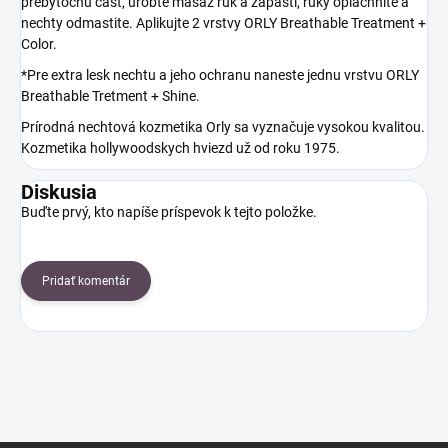
prebytočnú časť, urobte masáž rúk a zápästí, ruky opláchnite a
nechty odmastite. Aplikujte 2 vrstvy ORLY Breathable Treatment +
Color.
*Pre extra lesk nechtu a jeho ochranu naneste jednu vrstvu ORLY
Breathable Tretment + Shine.
Prírodná nechtová kozmetika Orly sa vyznačuje vysokou kvalitou.
Kozmetika hollywoodskych hviezd už od roku 1975.
Diskusia
Buďte prvý, kto napíše príspevok k tejto položke.
Pridať komentár