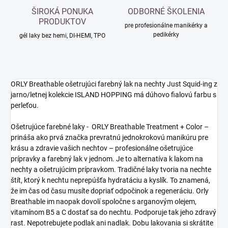
ŠIROKÁ PONUKA
ODBORNÉ ŠKOLENIA
PRODUKTOV
pre profesionálne manikérky a
pedikérky
gél laky bez hemi, DI-HEMI, TPO
ORLY Breathable ošetrujúci farebný lak na nechty Just Squid-ing z
jarno/letnej kolekcie ISLAND HOPPING má dúhovo fialovú farbu s
perleťou.
Ošetrujúce farebné laky - ORLY Breathable Treatment + Color –
prináša ako prvá značka prevratnú jednokrokovú manikúru pre
krásu a zdravie vašich nechtov – profesionálne ošetrujúce
prípravky a farebný lak v jednom. Je to alternatíva k lakom na
nechty a ošetrujúcim prípravkom. Tradičné laky tvoria na nechte
štít, ktorý k nechtu neprepúšťa hydratáciu a kyslík. To znamená,
že im čas od času musíte dopriať odpočinok a regeneráciu. Orly
Breathable im naopak dovolí spoločne s arganovým olejem,
vitamínom B5 a C dostať sa do nechtu. Podporuje tak jeho zdravý
rast. Nepotrebujete podlak ani nadlak. Dobu lakovania si skrátite