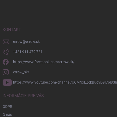
Z
á
p
ä
t
i
KONTAKT
e
errow
@
errow.sk
+421 911 479 761
https://www.facebook.com/errow.sk/
errow_sk/
https://www.youtube.com/channel/UCMNxLZckBuoyD9I7pl8SIi
INFORMÁCIE PRE VÁS
GDPR
O nás