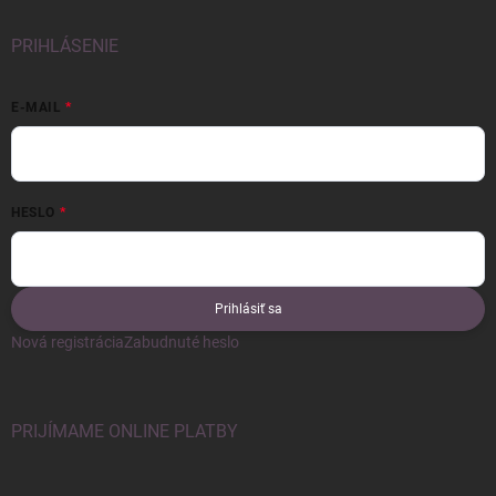
PRIHLÁSENIE
E-MAIL
HESLO
Prihlásiť sa
Nová registrácia
Zabudnuté heslo
PRIJÍMAME ONLINE PLATBY