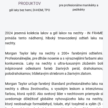
PRODUKTOV
pre profesionálne manikérky a
pedikérky
gél laky bez hemi, DI-HEMI, TPO
2024 jesenná kolekcia lakov a gél lakov na nechty - IN FRAME
prináša tento nádherný, hlboký tmavozelený odtieň laku na
nechty.
Morgan Taylor laky na nechty s 200+ farebnými odtieňmi.
Profesionálnejšie, pre dlhšie nosenie a s výraznejšími farbami ako
konkurencia. Laky na nechty s ultra-luxusným zložením boli
inšpirované odleskami farieb žiarivých perál, drahokamov,
polodrahokamov, trblietavým striebrom a žiarivým zlatom.
Morgan Taylor určuje farebný štandard profesionálneho laku na
nechty s dlhou životnosťou, s vysokým leskom a intenzívnou
farbou, ktorá vydrží. Ako svetový líder v nechtovom priemysle si
uvedomuje dôležitosť globálne vyhovujúceho laku na nechty,
ktorý neobsahuje formaldehyd, toluén, etyl tosylmid a xylén (5 -