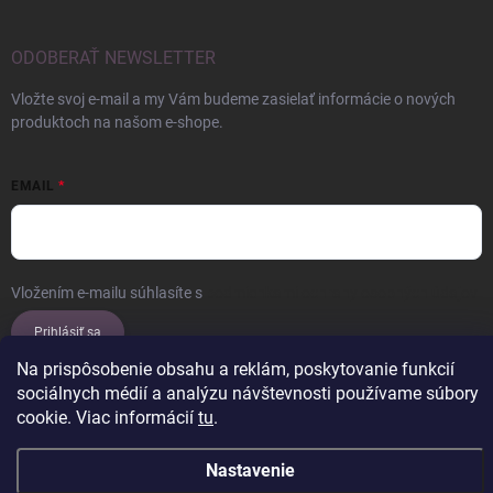
ODOBERAŤ NEWSLETTER
Vložte svoj e-mail a my Vám budeme zasielať informácie o nových
produktoch na našom e-shope.
EMAIL
Vložením e-mailu súhlasíte s
podmienkami ochrany osobných údajov
Prihlásiť sa
Na prispôsobenie obsahu a reklám, poskytovanie funkcií
sociálnych médií a analýzu návštevnosti používame súbory
cookie. Viac informácií
tu
.
Copyright 2026
ERROW
. Všetky práva vyhradené.
Upraviť nastavenie
cookies
Nastavenie
Vytvoril Shoptet