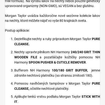
free formula). Na výrobu lakov na nechty neboli použité geneticky
upravované organizmy (NON-GMO), sú VEGAN a bez gluténu.
Morgan Taylor uvádza každoročne nové sezónne kolekcie lakov
na nechty, ktoré môžete nájsť vo vyše 80 krajinách sveta.
Postup aplikácie:
Dezinfikujte nechty a ruky prípravkom Morgan Taylor
PURE
CLEANSE.
Nechty upravte pilníkom NH Harmony
240/240 GRIT THIN
WOODEN FILE
a pozatláčajte kožtičky pomocou NH
Harmony
SPOON PUSHER & CUTICLE REMOVER
.
Bufferom NH Harmony
100/180 GRIT
BUFFER,
jemne
zdrsnite nechtovú platničku (so stranou zrnitosti 180).
Pomocou navlhčených tampónov v Morgan Taylor
PURE
CLEANSE,
očistite nechtové platničky.
Aplikujte tenkú vrstvu podlaku Morgan Taylor
STICK WITH
IT
.