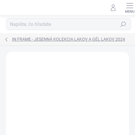
Prejsť
na
obsah
Hľadať
IN FRAME - JESENNÁ KOLEKCIA LAKOV A GÉL LAKOV 2024
Neohodnotené
Podrobnosti hodnotenia
ZNAČKA:
MORGAN TAYLOR