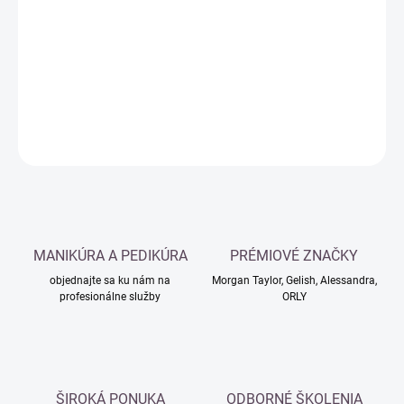
cena:
−
+
Pridať do košíka
DETAILNÉ INFORMÁCIE
OPÝTAŤ SA
MANIKÚRA A PEDIKÚRA
PRÉMIOVÉ ZNAČKY
objednajte sa ku nám na
Morgan Taylor, Gelish, Alessandra,
profesionálne služby
ORLY
ŠIROKÁ PONUKA
ODBORNÉ ŠKOLENIA