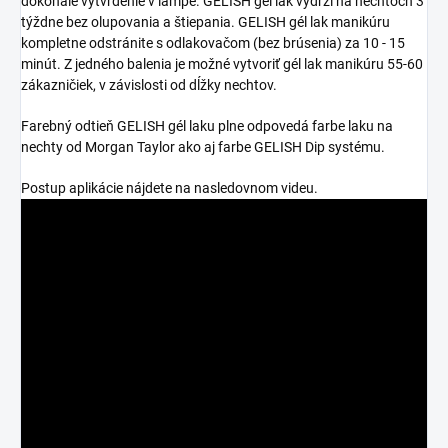
dokonalé vytvrdenie v lampe. GELISH gél lak vydrží na nechtoch 3
týždne bez olupovania a štiepania. GELISH gél lak manikúru
kompletne odstránite s odlakovačom (bez brúsenia) za 10 - 15
minút. Z jedného balenia je možné vytvoriť gél lak manikúru 55-60
zákazničiek, v závislosti od dĺžky nechtov.
Farebný odtieň GELISH gél laku plne odpovedá farbe laku na
nechty od Morgan Taylor ako aj farbe GELISH Dip systému.
Postup aplikácie nájdete na nasledovnom videu.