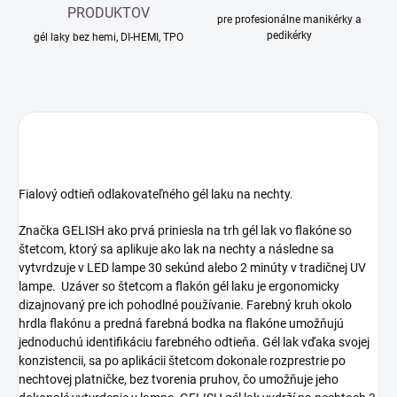
PRODUKTOV
pre profesionálne manikérky a
pedikérky
gél laky bez hemi, DI-HEMI, TPO
Fialový odtieň odlakovateľného gél laku na nechty.
Značka GELISH ako prvá priniesla na trh gél lak vo flakóne so
štetcom, ktorý sa aplikuje ako lak na nechty a následne sa
vytvrdzuje v LED lampe 30 sekúnd alebo 2 minúty v tradičnej UV
lampe. Uzáver so štetcom a flakón gél laku je ergonomicky
dizajnovaný pre ich pohodlné používanie. Farebný kruh okolo
hrdla flakónu a predná farebná bodka na flakóne umožňujú
jednoduchú identifikáciu farebného odtieňa. Gél lak vďaka svojej
konzistencii, sa po aplikácii štetcom dokonale rozprestrie po
nechtovej platničke, bez tvorenia pruhov, čo umožňuje jeho