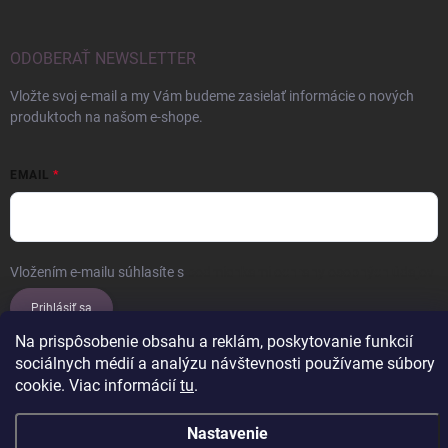
ODOBERAŤ NEWSLETTER
Vložte svoj e-mail a my Vám budeme zasielať informácie o nových
produktoch na našom e-shope.
EMAIL
Vložením e-mailu súhlasíte s
podmienkami ochrany osobných údajov
Prihlásiť sa
Na prispôsobenie obsahu a reklám, poskytovanie funkcií
sociálnych médií a analýzu návštevnosti používame súbory
cookie. Viac informácií
tu
.
Copyright 2026
ERROW
. Všetky práva vyhradené.
Upraviť nastavenie
cookies
Nastavenie