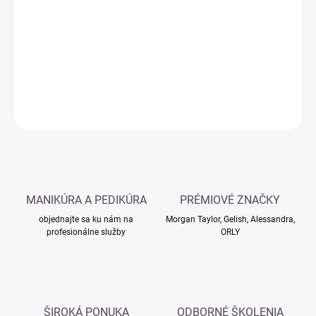
cena:
−
+
Pridať do košíka
DETAILNÉ INFORMÁCIE
OPÝTAŤ SA
MANIKÚRA A PEDIKÚRA
PRÉMIOVÉ ZNAČKY
objednajte sa ku nám na
Morgan Taylor, Gelish, Alessandra,
profesionálne služby
ORLY
ŠIROKÁ PONUKA
ODBORNÉ ŠKOLENIA