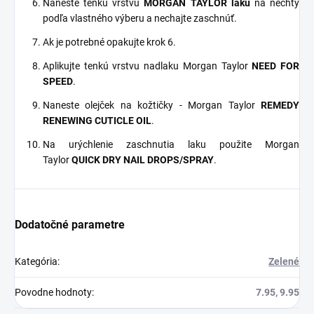
Naneste tenkú vrstvu
MORGAN TAYLOR laku
na nechty
podľa vlastného výberu a nechajte zaschnúť.
Ak je potrebné opakujte krok 6.
Aplikujte tenkú vrstvu nadlaku Morgan Taylor
NEED FOR
SPEED
.
Naneste olejček na kožtičky - Morgan Taylor
REMEDY
RENEWING CUTICLE OIL
.
Na urýchlenie zaschnutia laku použite Morgan
Taylor
QUICK DRY NAIL DROPS/SPRAY
.
Dodatočné parametre
Kategória
:
Zelené
Povodne hodnoty
:
7.95, 9.95