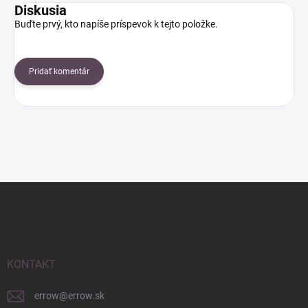
Diskusia
Buďte prvý, kto napíše príspevok k tejto položke.
Pridať komentár
Z
á
p
ä
t
i
KONTAKT
e
errow
@
errow.sk