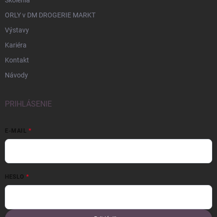
Školenia
ORLY v DM DROGERIE MARKT
Výstavy
Kariéra
Kontakt
Návody
PRIHLÁSENIE
E-MAIL
HESLO