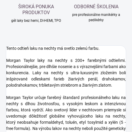
ŠIROKÁ PONUKA
ODBORNÉ ŠKOLENIA
PRODUKTOV
pre profesionálne manikérky a
pedikérky
gél laky bez hemi, DI-HEMI, TPO
Tento odtieň laku na nechty má svetlo zelenú farbu.
Morgan Taylor laky na nechty s 200+ farebnými odtieňmi.
Profesionálnejšie, pre dlhšie nosenie a s výraznejšími farbami ako
konkurencia. Laky na nechty s ultra-luxusným zložením boli
inšpirované odleskami farieb žiarivých perál, drahokamov,
polodrahokamov, trblietavým striebrom a žiarivým zlatom.
Morgan Taylor určuje farebný štandard profesionálneho laku na
nechty s dlhou životnosťou, s vysokým leskom a intenzívnou
farbou, ktorá vydrží. Ako svetový líder v nechtovom priemysle si
uvedomuje dôležitosť globálne vyhovujúceho laku na nechty,
ktorý neobsahuje formaldehyd, toluén, etyl tosylmid a xylén (5 -
free formula). Na výrobu lakov na nechty neboli použité geneticky