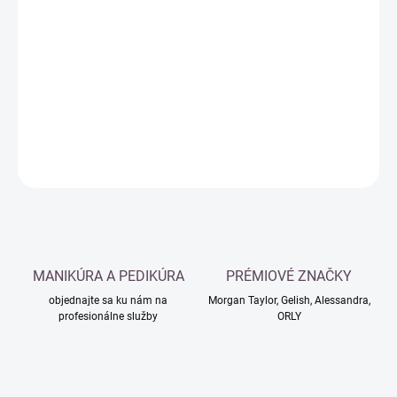
Jednotková
MOMENTÁLNE NEDOSTUPNÉ
cena:
−
+
Pridať do košíka
DETAILNÉ INFORMÁCIE
OPÝTAŤ SA
MANIKÚRA A PEDIKÚRA
PRÉMIOVÉ ZNAČKY
objednajte sa ku nám na
Morgan Taylor, Gelish, Alessandra,
profesionálne služby
ORLY