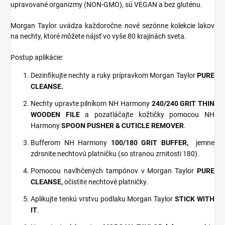
upravované organizmy (NON-GMO), sú VEGAN a bez gluténu.
Morgan Taylor uvádza každoročne nové sezónne kolekcie lakov
na nechty, ktoré môžete nájsť vo vyše 80 krajinách sveta.
Postup aplikácie:
Dezinfikujte nechty a ruky prípravkom Morgan Taylor
PURE
CLEANSE.
Nechty upravte pilníkom NH Harmony
240/240 GRIT THIN
WOODEN FILE
a pozatláčajte kožtičky pomocou NH
Harmony
SPOON PUSHER & CUTICLE REMOVER
.
Bufferom NH Harmony
100/180 GRIT
BUFFER,
jemne
zdrsnite nechtovú platničku (so stranou zrnitosti 180).
Pomocou navlhčených tampónov v Morgan Taylor
PURE
CLEANSE,
očistite nechtové platničky.
Aplikujte tenkú vrstvu podlaku Morgan Taylor
STICK WITH
IT
.