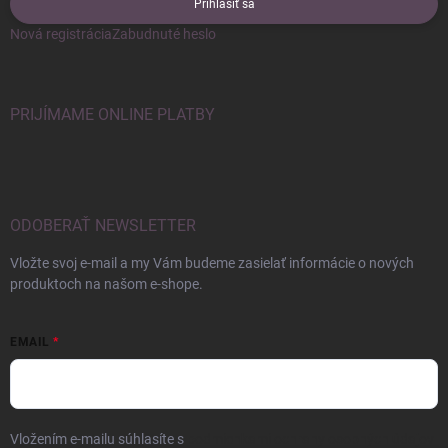
Prihlásiť sa
Nová registrácia
Zabudnuté heslo
PRIJÍMAME ONLINE PLATBY
ODOBERAŤ NEWSLETTER
Vložte svoj e-mail a my Vám budeme zasielať informácie o nových
produktoch na našom e-shope.
EMAIL
Vložením e-mailu súhlasíte s
podmienkami ochrany osobných údajov