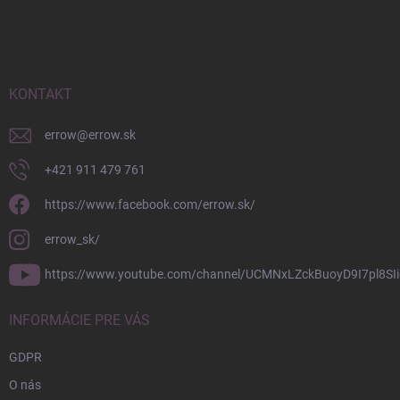
á
p
ä
t
i
KONTAKT
e
errow
@
errow.sk
+421 911 479 761
https://www.facebook.com/errow.sk/
errow_sk/
https://www.youtube.com/channel/UCMNxLZckBuoyD9I7pl8SIi
INFORMÁCIE PRE VÁS
GDPR
O nás