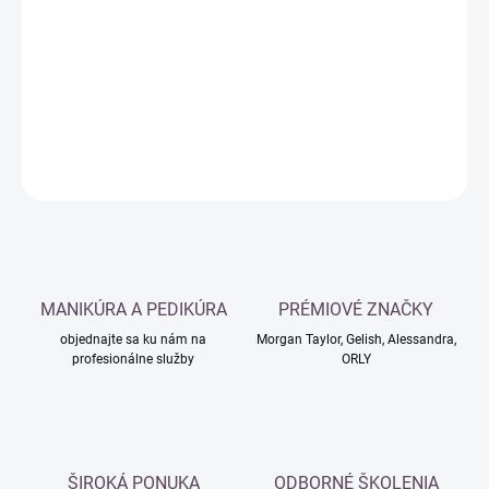
cena:
−
+
Pridať do košíka
DETAILNÉ INFORMÁCIE
OPÝTAŤ SA
MANIKÚRA A PEDIKÚRA
PRÉMIOVÉ ZNAČKY
objednajte sa ku nám na
Morgan Taylor, Gelish, Alessandra,
profesionálne služby
ORLY
ŠIROKÁ PONUKA
ODBORNÉ ŠKOLENIA