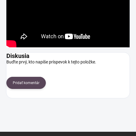
Diskusia
Buďte prvý, kto napíše príspevok k tejto položke.
Pridať komentár
Z