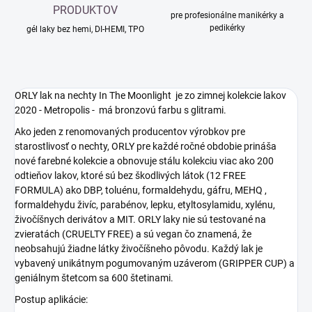
PRODUKTOV
pre profesionálne manikérky a
pedikérky
gél laky bez hemi, DI-HEMI, TPO
ORLY lak na nechty In The Moonlight je zo zimnej kolekcie lakov
2020 - Metropolis - má bronzovú farbu s glitrami.
Ako jeden z renomovaných producentov výrobkov pre
starostlivosť o nechty, ORLY pre každé ročné obdobie prináša
nové farebné kolekcie a obnovuje stálu kolekciu viac ako 200
odtieňov lakov, ktoré sú bez škodlivých látok (12 FREE
FORMULA) ako DBP, toluénu, formaldehydu, gáfru, MEHQ ,
formaldehydu živíc, parabénov, lepku, etyltosylamidu, xylénu,
živočíšnych derivátov a MIT. ORLY laky nie sú testované na
zvieratách (CRUELTY FREE) a sú vegan čo znamená, že
neobsahujú žiadne látky živočíšneho pôvodu. Každý lak je
vybavený unikátnym pogumovaným uzáverom (GRIPPER CUP) a
geniálnym štetcom sa 600 štetinami.
Postup aplikácie: