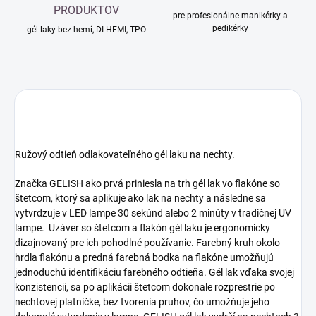
PRODUKTOV
pre profesionálne manikérky a
pedikérky
gél laky bez hemi, DI-HEMI, TPO
Ružový odtieň odlakovateľného gél laku na nechty.
Značka GELISH ako prvá priniesla na trh gél lak vo flakóne so
štetcom, ktorý sa aplikuje ako lak na nechty a následne sa
vytvrdzuje v LED lampe 30 sekúnd alebo 2 minúty v tradičnej UV
lampe. Uzáver so štetcom a flakón gél laku je ergonomicky
dizajnovaný pre ich pohodlné používanie. Farebný kruh okolo
hrdla flakónu a predná farebná bodka na flakóne umožňujú
jednoduchú identifikáciu farebného odtieňa. Gél lak vďaka svojej
konzistencii, sa po aplikácii štetcom dokonale rozprestrie po
nechtovej platničke, bez tvorenia pruhov, čo umožňuje jeho