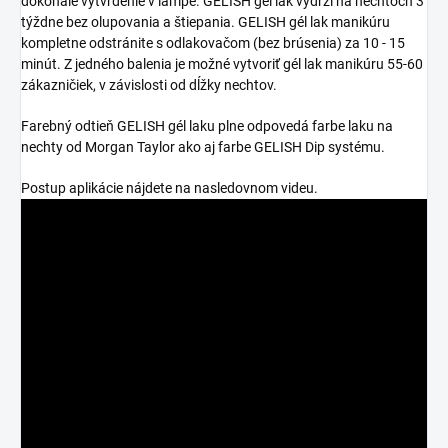
dokonalé vytvrdenie v lampe. GELISH gél lak vydrží na nechtoch 3
týždne bez olupovania a štiepania. GELISH gél lak manikúru
kompletne odstránite s odlakovačom (bez brúsenia) za 10 - 15
minút. Z jedného balenia je možné vytvoriť gél lak manikúru 55-60
zákazničiek, v závislosti od dĺžky nechtov.
Farebný odtieň GELISH gél laku plne odpovedá farbe laku na
nechty od Morgan Taylor ako aj farbe GELISH Dip systému.
Postup aplikácie nájdete na nasledovnom videu.