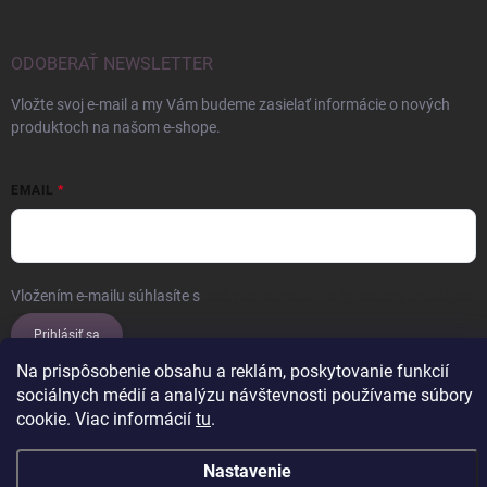
ODOBERAŤ NEWSLETTER
Vložte svoj e-mail a my Vám budeme zasielať informácie o nových
produktoch na našom e-shope.
EMAIL
Vložením e-mailu súhlasíte s
podmienkami ochrany osobných údajov
Prihlásiť sa
Na prispôsobenie obsahu a reklám, poskytovanie funkcií
sociálnych médií a analýzu návštevnosti používame súbory
cookie. Viac informácií
tu
.
Copyright 2026
ERROW
. Všetky práva vyhradené.
Upraviť nastavenie
cookies
Nastavenie