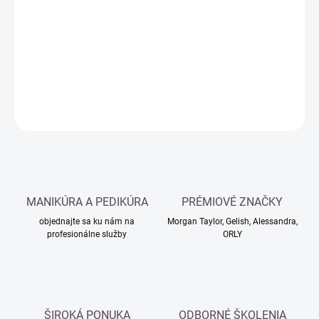
cena:
−
+
Pridať do košíka
DETAILNÉ INFORMÁCIE
OPÝTAŤ SA
MANIKÚRA A PEDIKÚRA
PRÉMIOVÉ ZNAČKY
objednajte sa ku nám na
Morgan Taylor, Gelish, Alessandra,
profesionálne služby
ORLY
ŠIROKÁ PONUKA
ODBORNÉ ŠKOLENIA