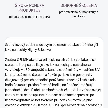
ŠIROKÁ PONUKA
ODBORNÉ ŠKOLENIA
PRODUKTOV
pre profesionálne manikérky a
pedikérky
gél laky bez hemi, DI-HEMI, TPO
Svetlo ružový odtieň s kovovým odleskom odlakovateľného gél
laku na nechty Highly Selective.
Značka GELISH ako prvá priniesla na trh gél lak vo flakóne so
štetcom, ktorý sa aplikuje ako lak na nechty a následne sa
vytvrdzuje v LED lampe 30 sekúnd alebo 2 minúty v tradičnej UV
lampe. Uzáver so štetcom a flakón gél laku je ergonomicky
dizajnovaný pre ich pohodlné používanie. Farebný kruh okolo
hrdla flakónu a predná farebná bodka na flakóne umožňujú
jednoduchú identifikáciu farebného odtieňa. Gél lak vďaka svojej
konzistencii, sa po aplikácii štetcom dokonale rozprestrie po
nechtovej platničke, bez tvorenia pruhov, čo umožňuje jeho
dokonalé vytvrdenie v lampe. GELISH gél lak vydrží na nechtoch 3