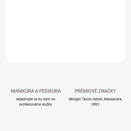
Jednotková
SKLADOM
cena:
−
+
Pridať do košíka
DETAILNÉ INFORMÁCIE
OPÝTAŤ SA
MANIKÚRA A PEDIKÚRA
PRÉMIOVÉ ZNAČKY
objednajte sa ku nám na
Morgan Taylor, Gelish, Alessandra,
profesionálne služby
ORLY