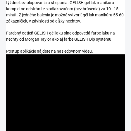
týždne bez olupovania a štiepania. GELISH gél lak manikúru
kompletne odstránite s odlakovačom (bez brúsenia) za 10 - 15
minút. Z jedného balenia je možné vytvoriť gél lak manikúru 55-60
zákazničiek, v závislosti od dĺžky nechtov.
Farebný odtieň GELISH gél laku plne odpovedá farbe laku na
nechty od Morgan Taylor ako aj farbe GELISH Dip systému.
Postup aplikácie nájdete na nasledovnom videu.