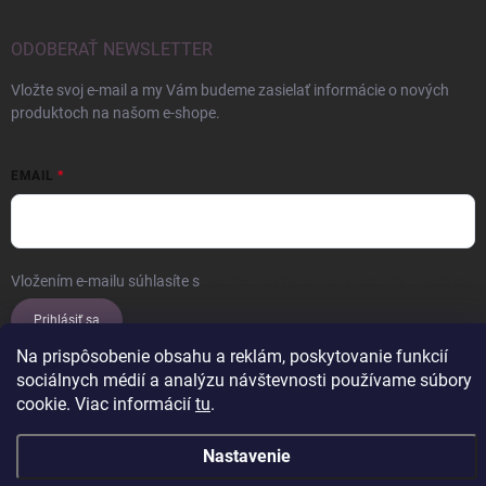
ODOBERAŤ NEWSLETTER
Vložte svoj e-mail a my Vám budeme zasielať informácie o nových
produktoch na našom e-shope.
EMAIL
Vložením e-mailu súhlasíte s
podmienkami ochrany osobných údajov
Prihlásiť sa
Na prispôsobenie obsahu a reklám, poskytovanie funkcií
sociálnych médií a analýzu návštevnosti používame súbory
cookie. Viac informácií
tu
.
Copyright 2026
ERROW
. Všetky práva vyhradené.
Upraviť nastavenie
cookies
Nastavenie
Vytvoril Shoptet