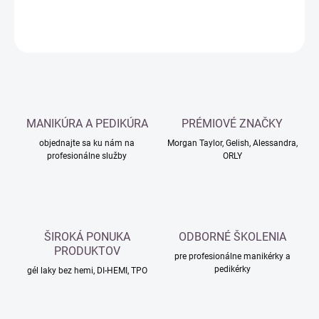
DETAILNÉ INFORMÁCIE
OPÝTAŤ SA
MANIKÚRA A PEDIKÚRA
PRÉMIOVÉ ZNAČKY
objednajte sa ku nám na
Morgan Taylor, Gelish, Alessandra,
profesionálne služby
ORLY
ŠIROKÁ PONUKA
ODBORNÉ ŠKOLENIA
PRODUKTOV
pre profesionálne manikérky a
pedikérky
gél laky bez hemi, DI-HEMI, TPO