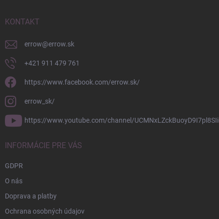
ä
t
i
KONTAKT
e
errow
@
errow.sk
+421 911 479 761
https://www.facebook.com/errow.sk/
errow_sk/
https://www.youtube.com/channel/UCMNxLZckBuoyD9I7pl8SIi
INFORMÁCIE PRE VÁS
GDPR
O nás
Doprava a platby
Ochrana osobných údajov