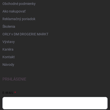
Obchodné podmienky
Ako nakupovať
Reklamačný poriadok
Školenia
ORLY v DM DROGERIE MARKT
Výstavy
Kariéra
Kontakt
Návody
PRIHLÁSENIE
E-MAIL