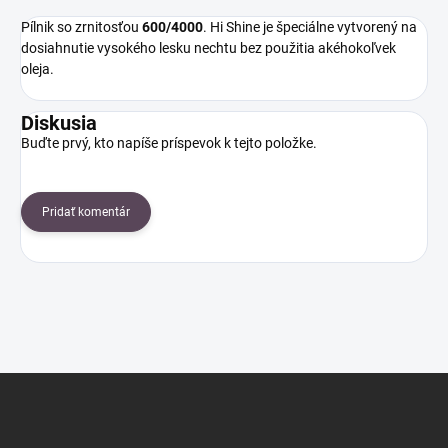
Pílnik so zrnitosťou
600/4000
. Hi Shine je špeciálne vytvorený na
dosiahnutie vysokého lesku nechtu bez použitia akéhokoľvek
oleja.
Diskusia
Buďte prvý, kto napíše príspevok k tejto položke.
Pridať komentár
Z
á
p