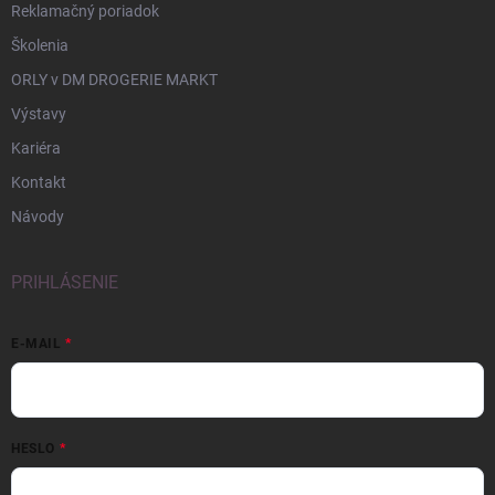
Reklamačný poriadok
Školenia
ORLY v DM DROGERIE MARKT
Výstavy
Kariéra
Kontakt
Návody
PRIHLÁSENIE
E-MAIL
HESLO