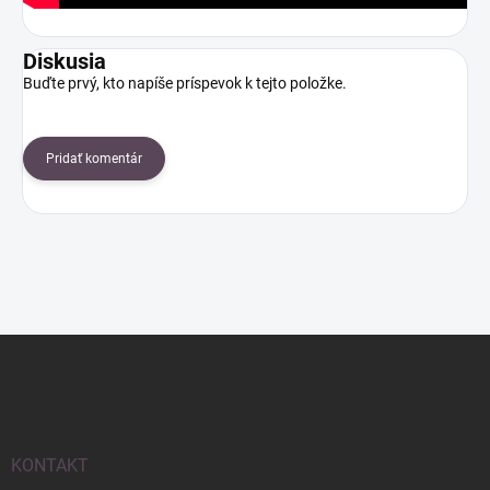
Diskusia
Buďte prvý, kto napíše príspevok k tejto položke.
Pridať komentár
Z
á
p
ä
t
i
KONTAKT