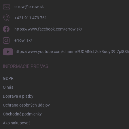
e
errow
@
errow.sk
+421 911 479 761
https://www.facebook.com/errow.sk/
errow_sk/
https://www.youtube.com/channel/UCMNxLZckBuoyD9I7pl8SIi
INFORMÁCIE PRE VÁS
GDPR
O nás
Doprava a platby
Ochrana osobných údajov
Obchodné podmienky
Ako nakupovať