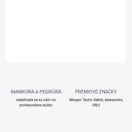
Jednotková
SKLADOM
cena:
−
+
Pridať do košíka
DETAILNÉ INFORMÁCIE
OPÝTAŤ SA
MANIKÚRA A PEDIKÚRA
PRÉMIOVÉ ZNAČKY
objednajte sa ku nám na
Morgan Taylor, Gelish, Alessandra,
profesionálne služby
ORLY