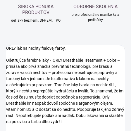
ŠIROKÁ PONUKA
ODBORNÉ ŠKOLENIA
PRODUKTOV
pre profesionálne manikérky a
pedikérky
gél laky bez hemi, DI-HEMI, TPO
ORLY lak na nechty fialovej farby.
Ošetrujúce farebné laky - ORLY Breathable Treatment + Color –
prináša ako prvá značka prevratnú technológiu pre krásu a
zdravie vašich nechtov – profesionálne ošetrujúce prípravky a
farebný lak v jednom. Je to alternatíva k lakom na nechty
a ošetrujúcim prípravkom. Tradičné laky tvoria na nechte štít,
ktorý k nechtu neprepúšťa hydratáciu a kyslík. To znamená, že im
čas od času musíte dopriať odpočinok a regeneráciu. Orly
Breathable im naopak dovolí spoločne s arganovým olejem,
vitamínom B5 a C dostať sa do nechtu. Podporuje tak jeho zdravý
rast. Nepotrebujete podlak ani nadlak. Dobu lakovania si skrátite
na polovicu a farba dlho vydrží.