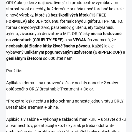
ORLY ako jeden z najinovatívnejších producentov výrobkov pre
starostlivosť o nechty, každoročne prináša nové farebné kolekcie
a nové výrobky, ktoré sú
bez škodlivých látok (13 FREE
FORMULA)
ako DBP, toluénu, formaldehydu, gáforu, TPP, MEHQ,
formaldehydových živíc, parabénov, gluténu, etyltosylamidu,
xylénu, živočíšnych derivátov a MIT. ORLY laky
nie sú testované
na zvieratách (CRUELTY FREE)
a sú
VEGAN
čo znamená, že
neobsahujú žiadne látky živočíšneho pôvodu
. Každý lak je
vybavený
unikátnym pogumovaným uzáverom (GRIPPER CUP)
a
geniálnym štetcom
so 600 štetinami.
Použitie:
Aplikácia doma – na upravené a čisté nechty naneste 2 vrstvy
obľúbeného ORLY Breathable Treatment + Color.
*Pre extra lesk nechtu a jeho ochranu naneste jednu vrstvu ORLY
Breathable Tretment + Shine.
Aplikácia v salóne – vykonajte základnú manikúru – upravte dĺžku
a tvar nechtov, pozatláčajte kožtičky a ak je treba odstráňte
prebytočnú časť, urobte masáž rúk a zápästí, ruky opláchnite a