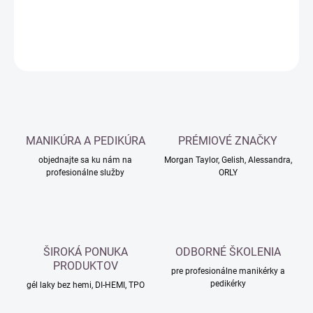
DETAILNÉ INFORMÁCIE
OPÝTAŤ SA
MANIKÚRA A PEDIKÚRA
PRÉMIOVÉ ZNAČKY
objednajte sa ku nám na
Morgan Taylor, Gelish, Alessandra,
profesionálne služby
ORLY
ŠIROKÁ PONUKA
ODBORNÉ ŠKOLENIA
PRODUKTOV
pre profesionálne manikérky a
pedikérky
gél laky bez hemi, DI-HEMI, TPO