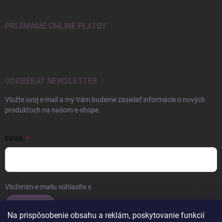
PRIJÍMAME ONLINE PLATBY
ODOBERAŤ NEWSLETTER
Vložte svoj e-mail a my Vám budeme zasielať informácie o nových
produktoch na našom e-shope.
EMAIL
Vložením e-mailu súhlasíte s
podmienkami ochrany osobných údajov
Prihlásiť sa
Na prispôsobenie obsahu a reklám, poskytovanie funkcií