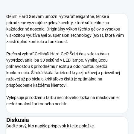
Gelish Hard Gel vám umožní vytvárať elegantné, tenké a
prirodzene vyzerajúce gélové nechty, ktoré sú ideálne na
každodenné nosenie. Originálny výkon týchto gélov s vysokou
viskozitou využíva
Gel Suspension Technology
(GST), ktorá vám
zaistí úplnú kontrolu a funkčnosť.
Prečo si vybrať Gelish® Hard-Gel? Šetrí čas, vďaka času
vytvrdzovania iba 30 sekúnd v LED lampe. Vynikajúcou
priľnavosťou k prírodnému nechtu a odolnosťou predčí
konkurenciu. Široká škála farieb od krycej ružovej a priesvitnej
ružovej až po bielu a krištáľovo čistú je optimálna na
prispôsobenie každému klientovi.
Vylepšuje prirodzenú farbu nechtového lôžka na maskovanie
nedokonalostí prírodného nechtu.
Diskusia
Buďte prvý, kto napíše príspevok k tejto položke.