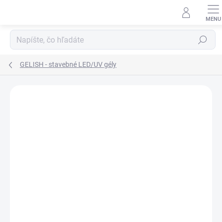
Prejsť
na
obsah
Hľadať
GELISH - stavebné LED/UV gély
Neohodnotené
Podrobnosti hodnotenia
ZNAČKA:
GELISH