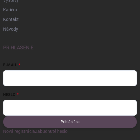
Výstavy
Kariéra
Kontakt
Návody
PRIHLÁSENIE
E-MAIL
HESLO
Prihlásiť sa
Nová registrácia
Zabudnuté heslo