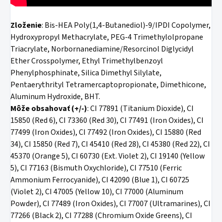
Zloženie
: Bis-HEA Poly(1,4-Butanediol)-9/IPDI Copolymer,
Hydroxypropyl Methacrylate, PEG-4 Trimethylolpropane
Triacrylate, Norbornanediamine/Resorcinol Diglycidyl
Ether Crosspolymer, Ethyl Trimethylbenzoyl
Phenylphosphinate, Silica Dimethyl Silylate,
Pentaerythrityl Tetramercaptopropionate, Dimethicone,
Aluminum Hydroxide, BHT.
Môže obsahovať (+/-)
: CI 77891 (Titanium Dioxide), CI
15850 (Red 6), CI 73360 (Red 30), CI 77491 (Iron Oxides), CI
77499 (Iron Oxides), CI 77492 (Iron Oxides), CI 15880 (Red
34), CI 15850 (Red 7), CI 45410 (Red 28), CI 45380 (Red 22), CI
45370 (Orange 5), CI 60730 (Ext. Violet 2), CI 19140 (Yellow
5), CI 77163 (Bismuth Oxychloride), CI 77510 (Ferric
Ammonium Ferrocyanide), CI 42090 (Blue 1), CI 60725
(Violet 2), CI 47005 (Yellow 10), CI 77000 (Aluminum
Powder), CI 77489 (Iron Oxides), CI 77007 (Ultramarines), CI
77266 (Black 2), CI 77288 (Chromium Oxide Greens), CI