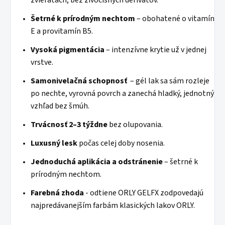
zvieratách, bez živočíšnych derivátov.
Šetrné k prírodným nechtom
– obohatené o vitamín
E a provitamín B5.
Vysoká pigmentácia
– intenzívne krytie už v jednej
vrstve.
Samonivelačná schopnosť
– gél lak sa sám rozleje
po nechte, vyrovná povrch a zanechá hladký, jednotný
vzhľad bez šmúh.
Trvácnosť 2–3 týždne
bez olupovania.
Luxusný lesk
počas celej doby nosenia.
Jednoduchá aplikácia a odstránenie
– šetrné k
prírodným nechtom.
Farebná zhoda
- odtiene ORLY GELFX zodpovedajú
najpredávanejším farbám klasických lakov ORLY.