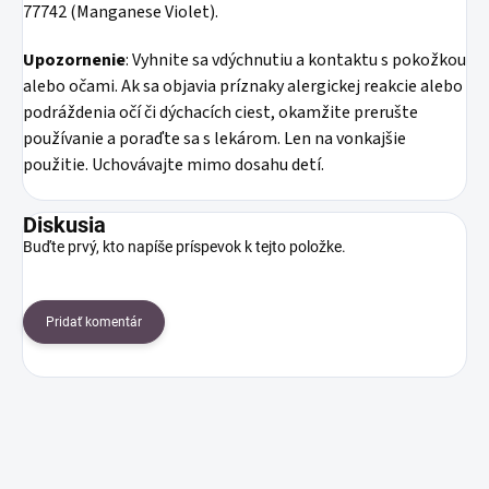
77742 (Manganese Violet).
Upozornenie
: Vyhnite sa vdýchnutiu a kontaktu s pokožkou
alebo očami. Ak sa objavia príznaky alergickej reakcie alebo
podráždenia očí či dýchacích ciest, okamžite prerušte
používanie a poraďte sa s lekárom. Len na vonkajšie
použitie. Uchovávajte mimo dosahu detí.
Diskusia
Buďte prvý, kto napíše príspevok k tejto položke.
Pridať komentár