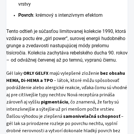
vrstvy
Povrch
: krémový s intenzívnym efektom
Tento odtieň je súčasťou limitovanej kolekcie 1990, ktorá
vzdáva poctu ére „girl power“, surovej energii hudobného
grunge a zvedavosti nastupujúcej módy prelomu
tisícročia. Kolekcia zachytáva rebelského ducha 90. rokov
– od odvážnej červenej až po temnú, vypranú čiernu.
Gél laky
ORLY GELFX
majú vylepšené zloženie
bez obsahu
HEMA, Di-HEMA a TPO
– látok, ktoré môžu spôsobovať
podráždenie alebo alergické reakcie, vďaka čomu sú vhodné
aj pre citlivejšie typy nechtov. Nová receptúra prináša
zároveň aj vyššiu
pigmentáciu
, čo znamená, že farby sú
intenzívnejšie a sýtejšie už pri menšom počte vrstiev.
Ďalšou výhodou je zlepšená
samonivelačná schopnosť
–
gél lak sa prirodzene rozleje po povrchu nechtu, vyplní
drobné nerovnosti a vytvorí dokonale hladký povrch bez