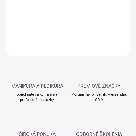
cena:
−
+
Pridať do košíka
DETAILNÉ INFORMÁCIE
OPÝTAŤ SA
MANIKÚRA A PEDIKÚRA
PRÉMIOVÉ ZNAČKY
objednajte sa ku nám na
Morgan Taylor, Gelish, Alessandra,
profesionálne služby
ORLY
ŠIROKÁ PONUKA
ODBORNÉ ŠKOLENIA