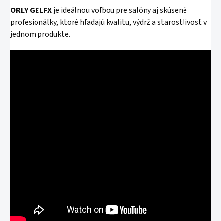
ORLY GELFX
je ideálnou voľbou pre salóny aj skúsené
profesionálky, ktoré hľadajú kvalitu, výdrž a starostlivosť v
jednom produkte.