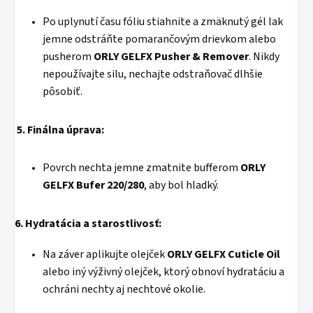
Po uplynutí času fóliu stiahnite a zmäknutý gél lak
jemne odstráňte pomarančovým drievkom alebo
pusherom
ORLY GELFX Pusher & Remover
. Nikdy
nepoužívajte silu, nechajte odstraňovač dlhšie
pôsobiť.
5. Finálna úprava:
Povrch nechta jemne zmatnite bufferom
ORLY
GELFX Bufer 220/280
, aby bol hladký.
6. Hydratácia a starostlivosť:
Na záver aplikujte olejček
ORLY GELFX Cuticle Oil
alebo iný výživný olejček, ktorý obnoví hydratáciu a
ochráni nechty aj nechtové okolie.