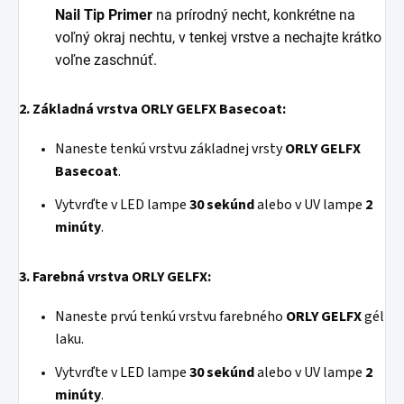
Nail
Tip Primer
na prírodný necht, konkrétne na
voľný okraj nechtu, v tenkej vrstve a nechajte krátko
voľne zaschnúť.
2. Základná vrstva ORLY GELFX Basecoat:
Naneste tenkú vrstvu základnej vrsty
ORLY GELFX
Basecoat
.
Vytvrďte v LED lampe
30 sekúnd
alebo v UV lampe
2
minúty
.
3. Farebná vrstva ORLY GELFX:
Naneste prvú tenkú vrstvu farebného
ORLY GELFX
gél
laku.
Vytvrďte v LED lampe
30 sekúnd
alebo v UV lampe
2
minúty
.