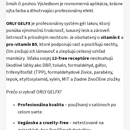
šmúh či pruhov. Výsledkom je rovnomerná aplikácia, krásne
sýta farba a dlhotrvajúci profesionálny efekt.
ORLY GELFX
je profesionálny systém gél lakov, ktorý
ponúka výnimočnú trvácnosť, luxusný lesk a zároveň
šetrnosť k prírodným nechtom. Je obohatený o
vitamín E
a
pro-vitamín B5
, ktoré podporujú rast a posilňujú nechty,
čím znižujú ich lámavosť a zlepšujú celkový vzhľad
manikúry. Vďaka svojej
12-free receptúre
neobsahujú
škodlivé látky ako DBP, toluén, formaldehyd, gáfor,
trifenylfosfát (TPP), formaldehydové živice, parabény,
lepok, etyltosylamid, xylén, MIT a žiadne živočíšne zložky.
Prečo si vybrať ORLY GELFX?
Profesionálna kvalita
– používaný v salónoch po
celom svete.
Vegánske a cruelty-free
– netestované na