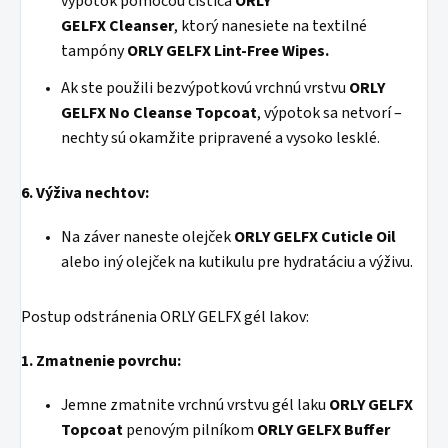
výpotok pomocou čističa
ORLY
GELFX
Cleanser
, ktorý nanesiete na textilné
tampóny
ORLY GELFX Lint-Free Wipes.
Ak ste použili bezvýpotkovú vrchnú vrstvu
ORLY
GELFX
No Cleanse Topcoat
, výpotok sa netvorí –
nechty sú okamžite pripravené a vysoko lesklé.
6. Výživa nechtov:
Na záver naneste olejček
ORLY GELFX Cuticle Oil
alebo iný olejček na kutikulu pre hydratáciu a výživu.
Postup odstránenia ORLY GELFX gél lakov:
1. Zmatnenie povrchu:
Jemne zmatnite vrchnú vrstvu gél laku
ORLY GELFX
Topcoat
penovým pilníkom
ORLY GELFX Buffer