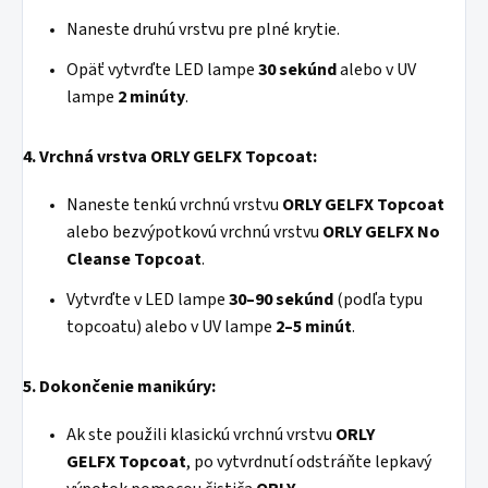
Naneste druhú vrstvu pre plné krytie.
Opäť vytvrďte LED lampe
30 sekúnd
alebo v UV
lampe
2 minúty
.
4.
Vrchná vrstva ORLY GELFX Topcoat:
Naneste tenkú vrchnú vrstvu
ORLY
GELFX
Topcoat
alebo bezvýpotkovú vrchnú vrstvu
ORLY
GELFX
No
Cleanse Topcoat
.
Vytvrďte v LED lampe
30–90 sekúnd
(podľa typu
topcoatu) alebo v UV lampe
2–5 minút
.
5. Dokončenie manikúry:
Ak ste použili klasickú vrchnú vrstvu
ORLY
GELFX
Topcoat
, po vytvrdnutí odstráňte lepkavý