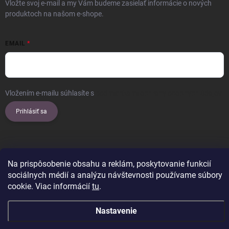
Vložte svoj e-mail a my Vám budeme zasielať informácie o nových
produktoch na našom e-shope.
EMAIL
Vložením e-mailu súhlasíte s
podmienkami ochrany osobných údajov
Prihlásiť sa
Copyright 2026
ERROW
. Všetky práva vyhradené.
Upraviť nastavenie
Na prispôsobenie obsahu a reklám, poskytovanie funkcií
cookies
sociálnych médií a analýzu návštevnosti používame súbory
Vytvoril Shoptet
cookie. Viac informácií
tu
.
Nastavenie