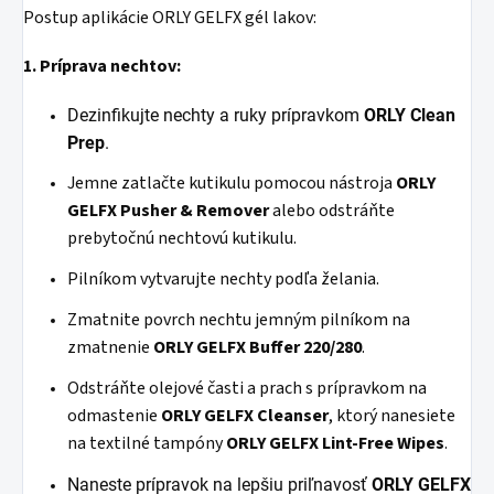
Postup aplikácie ORLY GELFX gél lakov:
1. Príprava nechtov:
Dezinfikujte nechty a ruky prípravkom
ORLY Clean
Prep
.
Jemne zatlačte kutikulu pomocou nástroja
ORLY
GELFX
Pusher
& Remover
alebo odstráňte
prebytočnú nechtovú kutikulu.
Pilníkom vytvarujte nechty podľa želania.
Zmatnite povrch nechtu jemným pilníkom na
zmatnenie
ORLY GELFX Buffer 220/280
.
Odstráňte olejové časti a prach s prípravkom na
odmastenie
ORLY GELFX Cleanser
, ktorý nanesiete
na textilné tampóny
ORLY
GELFX Lint-Free Wipes
.
Naneste
prípravok na lepšiu priľnavosť
ORLY GELFX