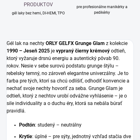
PRODUKTOV
pre profesionálne manikérky a
pedikérky
gél laky bez hemi, DI-HEMI, TPO
Gél lak na nechty
ORLY GELFX Grunge Glam
z kolekcie
1990 – Jeseň 2025
je
vypraný čierny krémový
odtieň,
ktorý vyžaruje drsnú energiu a autentický pôvab 90.
rokov. Nesie v sebe surovú podstatu grunge štýlu –
rebelsky temný, no zároveň elegantne univerzálny. Je to
farba pre tých, ktorí sa chcú odlíšiť, odhodiť konvencie a
nechať svoje nechty hovoriť za seba. Grunge Glam je
odtieň, ktorý z nechtov urobí odvážne vyhlásenie – je o
sile individuality a o duchu éry, ktorá sa nebála búrať
pravidlá.
Podtón
: studený – neutrálny
Krytie
: úplné – pre sýty, jednotný vzhľad stačia dve