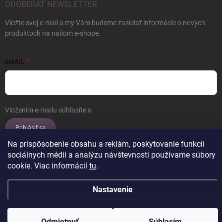
ODOBERAŤ NEWSLETTER
Vložte svoj e-mail a my Vám budeme zasielať informácie o nových
produktoch na našom e-shope.
EMAIL
Vložením e-mailu súhlasíte s
podmienkami ochrany osobných údajov
Prihlásiť sa
Na prispôsobenie obsahu a reklám, poskytovanie funkcií
sociálnych médií a analýzu návštevnosti používame súbory
cookie. Viac informácií
tu
.
Copyright 2026
ERROW
. Všetky práva vyhradené.
Upraviť nastavenie
cookies
Nastavenie
Vytvoril Shoptet
Odmietnuť
Súhlasím