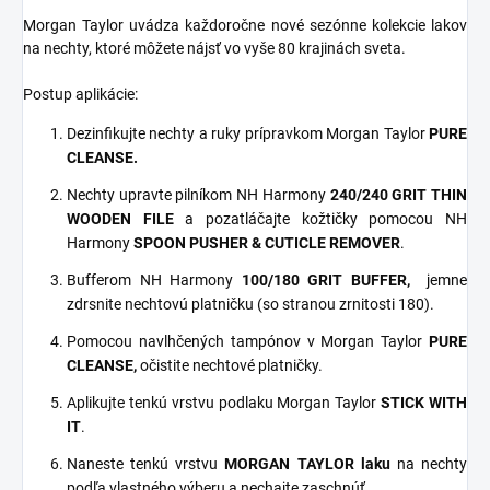
Morgan Taylor uvádza každoročne nové sezónne kolekcie lakov
na nechty, ktoré môžete nájsť vo vyše 80 krajinách sveta.
Postup aplikácie:
Dezinfikujte nechty a ruky prípravkom Morgan Taylor
PURE
CLEANSE.
Nechty upravte pilníkom NH Harmony
240/240 GRIT THIN
WOODEN FILE
a pozatláčajte kožtičky pomocou NH
Harmony
SPOON PUSHER & CUTICLE REMOVER
.
Bufferom NH Harmony
100/180 GRIT
BUFFER,
jemne
zdrsnite nechtovú platničku (so stranou zrnitosti 180).
Pomocou navlhčených tampónov v Morgan Taylor
PURE
CLEANSE,
očistite nechtové platničky.
Aplikujte tenkú vrstvu podlaku Morgan Taylor
STICK WITH
IT
.
Naneste tenkú vrstvu
MORGAN TAYLOR laku
na nechty
podľa vlastného výberu a nechajte zaschnúť.