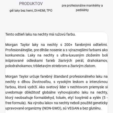
PRODUKTOV
pre profesionálne manikérky a
pedikérky
gél laky bez hemi, DI-HEMI, TPO
Tento odtieň laku na nechty má ružovú farbu.
Morgan Taylor laky na nechty s 200+ farebnými odtieňmi.
Profesionálnejšie, pre dlhšie nosenie a s výraznejšími farbami ako
konkurencia. Laky na nechty s ultra-luxusným zložením boli
inšpirované odleskami farieb žiarivých perál, drahokamov,
polodrahokamov, trblietavým striebrom a žiarivým zlatom.
Morgan Taylor určuje farebný štandard profesionálneho laku na
nechty s dlhou životnosťou, s vysokým leskom a intenzívnou
farbou, ktorá vydrží. Ako svetový líder v nechtovom priemysle si
uvedomuje dôležitosť globálne vyhovujúceho laku na nechty,
ktorý neobsahuje formaldehyd, toluén, etyl tosylmid a xylén (5 -
free formula). Na výrobu lakov na nechty neboli použité geneticky
upravované organizmy (NON-GMO), sú VEGAN a bez gluténu.