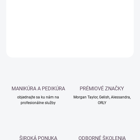
cena:
−
+
Pridať do košíka
DETAILNÉ INFORMÁCIE
OPÝTAŤ SA
MANIKÚRA A PEDIKÚRA
PRÉMIOVÉ ZNAČKY
objednajte sa ku nám na
Morgan Taylor, Gelish, Alessandra,
profesionálne služby
ORLY
ŠIROKÁ PONUKA
ODBORNÉ ŠKOLENIA