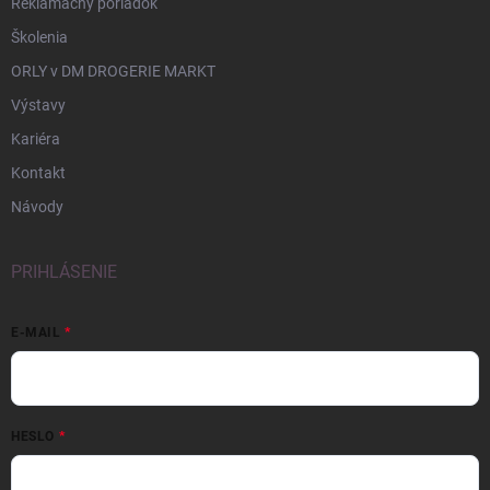
Reklamačný poriadok
Školenia
ORLY v DM DROGERIE MARKT
Výstavy
Kariéra
Kontakt
Návody
PRIHLÁSENIE
E-MAIL
HESLO