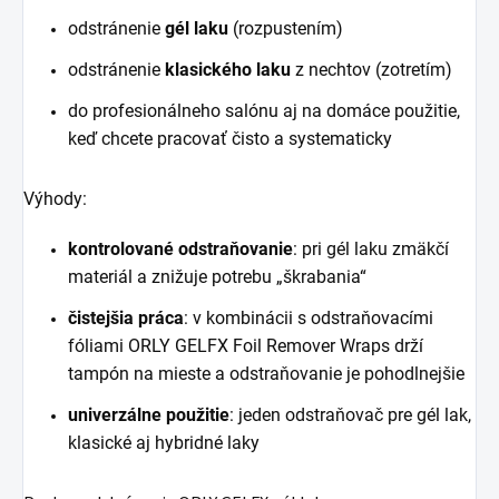
odstránenie
gél laku
(rozpustením)
odstránenie
klasického laku
z nechtov (zotretím)
do profesionálneho salónu aj na domáce použitie,
keď chcete pracovať čisto a systematicky
Výhody:
kontrolované odstraňovanie
: pri gél laku zmäkčí
materiál a znižuje potrebu „škrabania“
čistejšia práca
: v kombinácii s odstraňovacími
fóliami ORLY GELFX Foil Remover Wraps drží
tampón na mieste a odstraňovanie je pohodlnejšie
univerzálne použitie
: jeden odstraňovač pre gél lak,
klasické aj hybridné laky