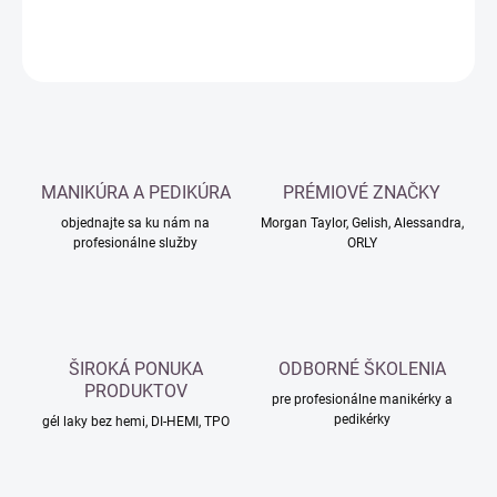
DETAILNÉ INFORMÁCIE
OPÝTAŤ SA
MANIKÚRA A PEDIKÚRA
PRÉMIOVÉ ZNAČKY
objednajte sa ku nám na
Morgan Taylor, Gelish, Alessandra,
profesionálne služby
ORLY
ŠIROKÁ PONUKA
ODBORNÉ ŠKOLENIA
PRODUKTOV
pre profesionálne manikérky a
pedikérky
gél laky bez hemi, DI-HEMI, TPO