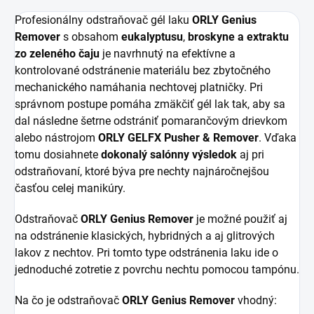
Profesionálny odstraňovač gél laku
ORLY Genius
Remover
s obsahom
eukalyptusu
,
broskyne
a
extraktu
zo zeleného čaju
je navrhnutý na efektívne a
kontrolované odstránenie materiálu bez zbytočného
mechanického namáhania nechtovej platničky. Pri
správnom postupe pomáha zmäkčiť gél lak tak, aby sa
dal následne šetrne odstrániť pomarančovým drievkom
alebo nástrojom
ORLY GELFX Pusher & Remover
. Vďaka
tomu dosiahnete
dokonalý salónny výsledok
aj pri
odstraňovaní, ktoré býva pre nechty najnáročnejšou
časťou celej manikúry.
Odstraňovač
ORLY Genius Remover
je možné použiť aj
na odstránenie klasických, hybridných a aj glitrových
lakov z nechtov. Pri tomto type odstránenia laku ide o
jednoduché zotretie z povrchu nechtu pomocou tampónu.
Na čo je odstraňovač
ORLY Genius Remover
vhodný: