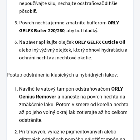
nepoužívajte silu, nechajte odstraňovač dlhšie
pôsobiť.
Povrch nechta jemne zmatnite bufferom
ORLY
GELFX Bufer 220/280
, aby bol hladký.
Na záver aplikujte olejček
ORLY GELFX Cuticle Oil
alebo iný výživný olejček, ktorý obnoví hydratáciu a
ochráni nechty aj nechtové okolie.
Postup odstránenia klasických a hybridných lakov:
Navlhčite vatový tampón odstraňovačom
ORLY
Genius Remover
a naneste na povrch nechta na
zmäkčenie laku. Potom v smere od koreňa nechta
až po jeho voľný okraj lak zotierajte až ho celkom
odstránite.
Pri tmavých, výrazne pigmentovaných alebo
glitrových odtieňoch pomáha priložiť tampón na