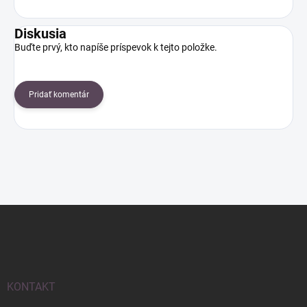
Diskusia
Buďte prvý, kto napíše príspevok k tejto položke.
Pridať komentár
Z
á
p
ä
t
i
KONTAKT
e