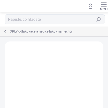
Prejsť
na
obsah
Hľadať
ORLY odlakovače a riediče lakov na nechty
Neohodnotené
Podrobnosti hodnotenia
ZNAČKA:
ORLY