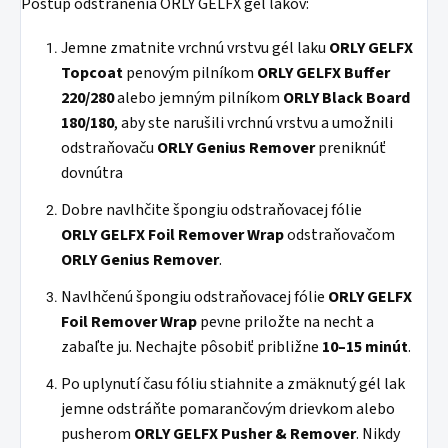
Postup odstránenia ORLY GELFX gél lakov:
Jemne zmatnite vrchnú vrstvu gél laku
ORLY GELFX
Topcoat
penovým pilníkom
ORLY GELFX Buffer
220/280
alebo jemným pilníkom
ORLY Black Board
180/180
, aby ste narušili vrchnú vrstvu a umožnili
odstraňovaču
ORLY Genius Remover
preniknúť
dovnútra
Dobre navlhčite špongiu odstraňovacej fólie
ORLY GELFX Foil Remover Wrap
odstraňovačom
ORLY Genius Remover
.
Navlhčenú špongiu odstraňovacej fólie
ORLY GELFX
Foil Remover Wrap
pevne priložte na necht a
zabaľte ju. Nechajte pôsobiť približne
10–15 minút
.
Po uplynutí času fóliu stiahnite a zmäknutý gél lak
jemne odstráňte pomarančovým drievkom alebo
pusherom
ORLY GELFX Pusher & Remover
. Nikdy